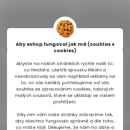
Aby eshop
fungoval jak má (souhlas s
POEX Kukuřice pražená
POEX Kukuřice pražená
cookies)
s příchutí chilli 150 g
s příchutí sýru 150 g
Abyste na našich stránkách rychle našli to,
Na dotaz
Na dotaz
co hledáte, ušetřili spoustu klikání a
nezobrazovaly se vám například reklamy na
29 Kč
29 Kč
to, co vás neláká, potřebujeme od vás
souhlas se zpracováním cookies, takových
Detail
Detail
malých souborů, které se ukládají ve vašem
prohlížeči.
Díky nim vám naše stránky zobrazíme tak,
aby všechno fungovalo správně a dle toho,
co máte rádi.
Děkujeme, že nám ho dáte a