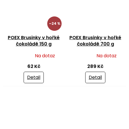
–24 %
POEX Brusinky v hořké
POEX Brusinky v hořké
čokoládě 150 g
čokoládě 700 g
Na dotaz
Na dotaz
Průměrné
Průměrné
hodnocení
hodnocení
62 Kč
289 Kč
produktu
produktu
je
je
Detail
Detail
5,0
5,0
z
z
5
5
hvězdiček.
hvězdiček.