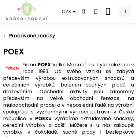
Přejít
na
CZK
NÁKUPNÍ
obsah
KOŠÍK
Prodávané značky
POEX
Firma
POEX
Velké Meziříčí a.s. byla založena v
roce 1993. Od svého vzniku se zabývá
především výrobou extrudovaných snacksů a
cereálních výrobků, balením suchých plodů a
dražováním. Obchodní aktivity jsou zaměřeny
především na velké obchodní řetězce, na
maloobchodní prodej a v neposlední řadě na výrobní
spolupráci s významnými výrobci potravin v České
republice. V
POEXu
vyrábíme extrudované snacksy,
cereální výrobky a další. Můžete si u nás zakoupit
výrobky v čokoládě, suché plody i bezlepkové