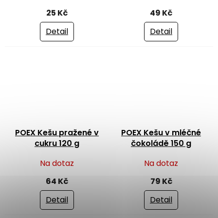
hodnocení
25 Kč
49 Kč
produktu
je
Detail
Detail
5,0
z
5
hvězdiček.
POEX Kešu pražené v
POEX Kešu v mléčné
cukru 120 g
čokoládě 150 g
Na dotaz
Na dotaz
64 Kč
79 Kč
Detail
Detail