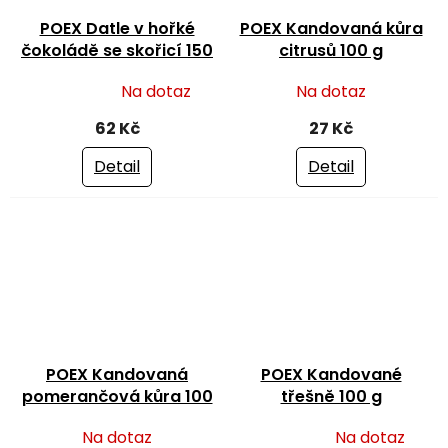
POEX Datle v hořké
POEX Kandovaná kůra
čokoládě se skořicí 150
citrusů 100 g
g
Na dotaz
Na dotaz
Průměrné
hodnocení
62 Kč
27 Kč
produktu
je
Detail
Detail
5,0
z
5
hvězdiček.
POEX Kandovaná
POEX Kandované
pomerančová kůra 100
třešně 100 g
g
Na dotaz
Na dotaz
Průměrné