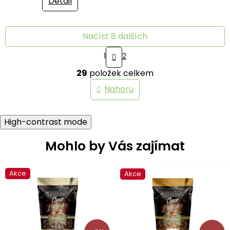
Detail
5,0
z
5
Načíst 8 dalších
hvězdiček.
S
1
2
t
O
r
29
položek celkem
v
á
n
l
Nahoru
k
á
o
d
v
a
á
High-contrast mode
c
n
í
í
Mohlo by Vás zajímat
p
r
v
k
Akce
Akce
y
v
ý
p
i