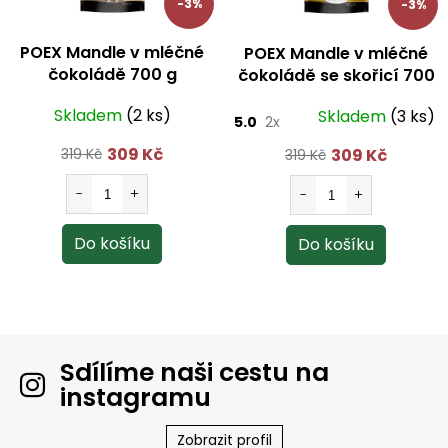
s
-3%
-3%
u
POEX Mandle v mléčné
POEX Mandle v mléčné
čokoládě 700 g
čokoládě se skořicí 700
g
Skladem
(2 ks)
Skladem
(3 ks)
5.0
2x
309 Kč
309 Kč
319 Kč
319 Kč
Sdílíme naši cestu na
instagramu
Zobrazit profil