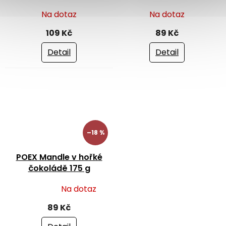
g
Na dotaz
Na dotaz
109 Kč
89 Kč
Detail
Detail
–18 %
POEX Mandle v hořké
čokoládě 175 g
Na dotaz
Průměrné
hodnocení
89 Kč
produktu
je