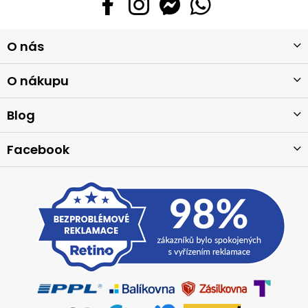
Z
O nás
á
p
a
O nákupu
t
í
Blog
Facebook