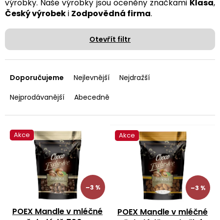
výrobky. Naše výrobky jsou oceněny značkami
Klasa
,
Český výrobek
i
Zodpovědná firma
.
Otevřít filtr
Ř
a
Doporučujeme
Nejlevnější
Nejdražší
z
e
Nejprodávanější
Abecedně
n
í
p
V
Akce
Akce
r
ý
o
p
d
i
u
s
k
p
–3 %
–3 %
t
r
ů
o
POEX Mandle v mléčné
POEX Mandle v mléčné
d