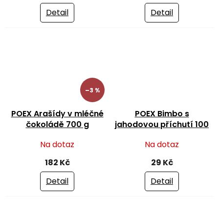
je
je
Detail
Detail
4,5
5,0
z
z
5
5
hvězdiček.
hvězdiček.
–3 %
POEX Arašídy v mléčné
POEX Bimbo s
čokoládě 700 g
jahodovou příchutí 100
g
Na dotaz
Na dotaz
182 Kč
29 Kč
Detail
Detail