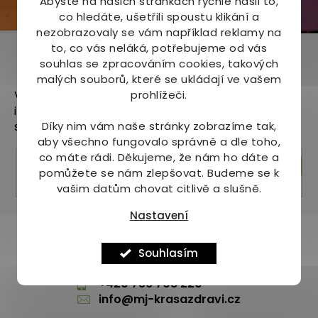
Abyste na našich stránkách rychle našli to,
co hledáte, ušetřili spoustu klikání a
nezobrazovaly se vám například reklamy na
to, co vás neláká, potřebujeme od vás
Odebírat newsletter
souhlas se zpracováním cookies, takových
malých souborů, které se ukládají ve vašem
prohlížeči.
Vložte svůj e-mail a my vám budeme zasílat
informace o nových produktech na našem e-
Díky nim vám naše stránky zobrazíme tak,
shopu.
aby všechno fungovalo správně a dle toho,
co máte rádi.
Děkujeme, že nám ho dáte a
Přihlásit se
pomůžete se nám zlepšovat. Budeme se k
vašim datům chovat citlivě a slušně.
Nastavení
Pomůžeme vám s výběrem
Souhlasím
Potřebujete s něčím poradit? Jsme tu pro vás!
+420 736 708 220
info
@
mj-krasazdravi.cz