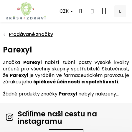
Přejít
na
CZK
NÁKUPNÍ
obsah
KOŠÍK
Prodávané značky
Parexyl
Značka
Parexyl
nabízí zubní pasty vysoké kvality
určené pro všechny skupiny spotřebitelů. Skutečnost,
že
Parexyl
je vyráběn ve farmaceutickém provozu, je
zárukou jeho
špičkové účinnosti a spolehlivosti
.
Žádné produkty značky
Parexyl
nebyly nalezeny...
Sdílíme naši cestu na
instagramu