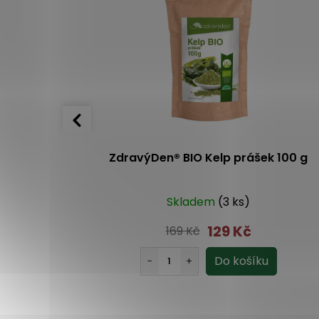
ítné žlázy
ZdravýDen® BIO Kelp prášek 100 g
pslí
s)
Skladem
(3 ks)
129 Kč
169 Kč