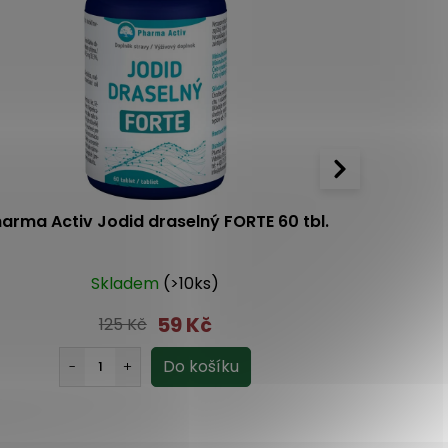
arma Activ Jodid draselný FORTE 60 tbl.
N
Skladem
(>10ks)
5.0
7x
59 Kč
125 Kč