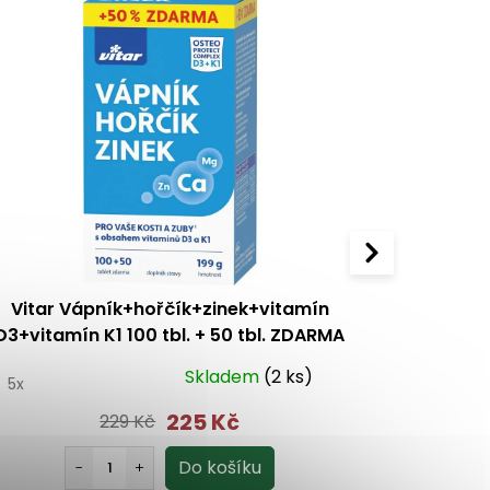
Vitar Vápník+hořčík+zinek+vitamín
Pharma Nord
D3+vitamín K1 100 tbl. + 50 tbl. ZDARMA
Skladem
(2 ks)
0
5x
5.0
1x
225 Kč
229 Kč