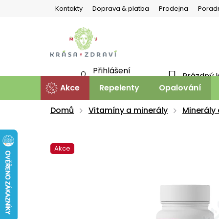
Přejít
Kontakty
Doprava & platba
Prodejna
Porad
na
obsah
Přihlášení
Prázdný 
NÁKU
Nová registrace
Akce
Repelenty
Opalování
KOŠÍ
Domů
Vitamíny a minerály
Minerály
Akce