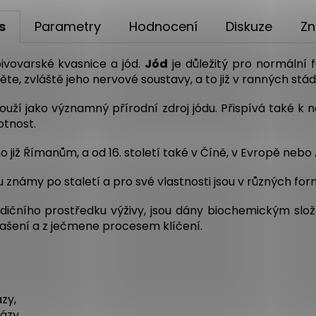
s
Parametry
Hodnocení
Diskuze
Zn
ivovarské kvasnice a jód.
Jód
je důležitý pro normální f
těte, zvláště jeho nervové soustavy, a to již v ranných stád
ží jako významný přírodní zdroj jódu. Přispívá také k n
otnost.
o již Římanům, a od 16. století také v Číně, v Evropě nebo
vu známy po staletí a pro své vlastnosti jsou v různých f
radičního prostředku výživy, jsou dány biochemickým slo
kvašení a z ječmene procesem klíčení.
zy,
ázy,