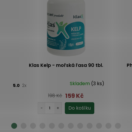
Klas Kelp - mořská řasa 90 tbl.
Ph
Skladem
(3 ks)
5.0
2x
159 Kč
198 Kč