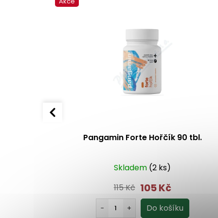
Akce
.
Pangamin Forte Hořčík 90 tbl.
o 1 dne
Skladem
(2 ks)
105 Kč
115 Kč