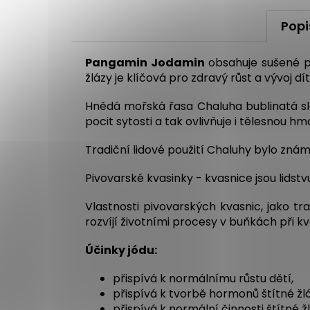
Popi
Pangamin Jodamin
obsahuje sušené p
žlázy je klíčová pro zdravý růst a vývoj dí
Hnědá mořská řasa Chaluha bublinatá slou
pocit sytosti a tak ovlivňuje i tělesnou hm
Tradiční lidové použití Chaluhy bylo znám
Pivovarské kvasinky - kvasnice jsou lidst
Vlastnosti pivovarských kvasnic, jako t
rozvíjí životními procesy v buňkách při 
Účinky jódu:
přispívá k normálnímu růstu dětí,
přispívá k tvorbě hormonů štítné žlá
přispívá k normální činnosti štítné žl