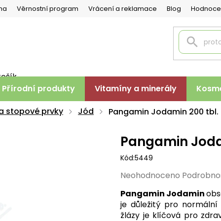
na
Věrnostní program
Vrácení a reklamace
Blog
Hodnoce
košík
PNÍ
Přírodní produkty
Vitamíny a minerály
Kosme
K
 a stopové prvky
Jód
Pangamin Jodamin 200 tbl.
Pangamin Jodam
Kód:
5449
Průměrné
Neohodnoceno
Podrobno
hodnocení
Pangamin Jodamin
obs
produktu
je důležitý pro normální
je
žlázy je klíčová pro zdra
0,0