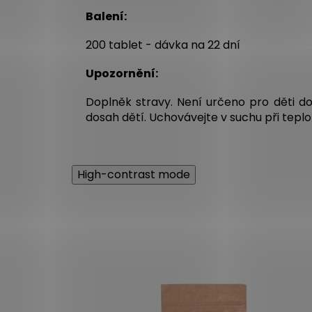
Balení
:
200 tablet - dávka na 22 dní
Upozornění
:
Doplněk stravy. Není určeno pro děti d
dosah dětí. Uchovávejte v suchu při tepl
High-contrast mode