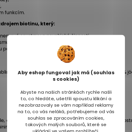
,
m funkcím.
drojem biotinu, který:
 nervové soustavy a psychické činnosti,
smu a metabolismu základních živin,
pokožky, vlasů a sliznic.
inatá (Kelp, Fucus vesiculosus, extrakt, obsahuje 0,1 % j
Aby eshop
fungoval jak má (souhlas
s cookies)
Abyste na našich stránkách rychle našli
to, co hledáte, ušetřili spoustu klikání a
nezobrazovaly se vám například reklamy
na to, co vás neláká, potřebujeme od vás
souhlas se zpracováním cookies,
le,
děti 2 tablety
2x denně
po jídle.
Tablety zapijte dos
takových malých souborů, které se
inimálně 2-3 měsíců.
ukládají ve vašem prohlížeči.