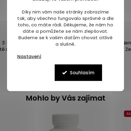
Díky nim vám naše stránky zobrazíme
tak, aby všechno fungovalo správně a dle
toho, co máte rádi.
Děkujeme, že nám ho
dáte a pomůžete se nám zlepšovat.
Budeme se k vašim datům chovat citlivě
o 3 let. Nepřekračujte doporučené denní dávkování. Nen
a slušně.
otě do 25 °C. Bez tabletovacích přísad. Obsahuje lepek. 
Nastavení
Souhlasím
Mohlo by Vás zajímat
A