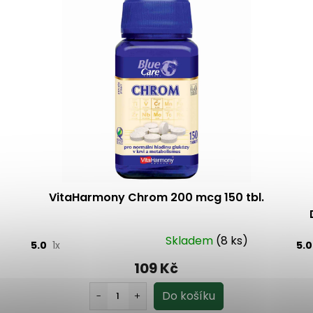
VitaHarmony Chrom 200 mcg 150 tbl.
Skladem
(8 ks)
5.0
1x
5.
109 Kč