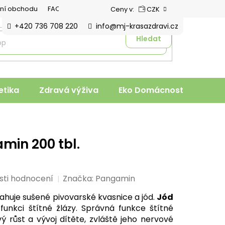
ní obchodu
FAQ
Ceny v:
CZK
+420 736 708 220
info@mj-krasazdravi.cz
Hledat
tika
Zdravá výživa
Eko Domácnost
Veter
in 200 tbl.
sti hodnocení
Značka:
Pangamin
ahuje sušené pivovarské kvasnice a jód.
Jód
 funkci štítné žlázy. Správná funkce štítné
vý růst a vývoj dítěte, zvláště jeho nervové