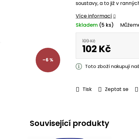
soustavy, a to již v rannýc
z
5
Více informací
hvězdiček.
Skladem
(5 ks)
Můžeme
109 Kč
102 Kč
Měrná
–6 %
cena:
Toto zboží nakupují na
Tisk
Zeptat se
Související produkty