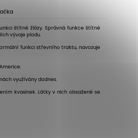
ačka
unkci štítné žlázy. Správná funkce štítné
iích vývoje plodu.
ormální funkci střevního traktu, navozuje
 Americe.
ormách využívány dodnes.
žením kvasinek. Látky v nich obsažené se