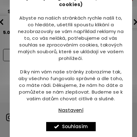
p
cookies)
i
Samahan Ajurvédský
Cemio RED3 90 kapslí
s
Abyste na našich stránkách rychle našli to,
bylinný nápoj
u
co hledáte, ušetřili spoustu klikání a
Skladem
Skladem
nezobrazovaly se vám například reklamy na
5.0
270x
5.0
3x
(>10ks)
to, co vás neláká, potřebujeme od vás
79 Kč
90 Kč
souhlas se zpracováním cookies, takových
399 Kč
779 Kč
malých souborů, které se ukládají ve vašem
Varianty
prohlížeči.
Díky nim vám naše stránky zobrazíme tak,
aby všechno fungovalo správně a dle toho,
co máte rádi.
Děkujeme, že nám ho dáte a
pomůžete se nám zlepšovat. Budeme se k
vašim datům chovat citlivě a slušně.
Nastavení
Sdílíme naši cestu na
instagramu
Souhlasím
Zobrazit profil