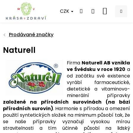
Přejít
na
CZK
NÁKUPNÍ
obsah
KOŠÍK
Prodávané značky
Naturell
Firma
Naturell AB vznikla
ve Švédsku v roce 1920
a
od začátku své existence
vyrábí farmaceutické,
dietetické a vitaminovo-
minerální přípravky
založené na přírodních surovinách (na bázi
přírodních surovin)
. Harmonie s přírodou a omezení
použití syntetických složek na minimum působí tak, že
se naše přípravky vyznačují vysokou mírou
stravitelnosti a tím účinně působí na lidský