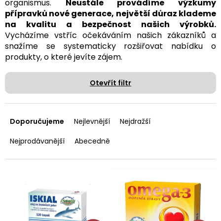
organismus.
Neustále provádíme výzkumy
přípravků nové generace, největší důraz klademe
na kvalitu a bezpečnost našich výrobků.
Vycházíme vstříc očekáváním našich zákazníků a
snažíme se systematicky rozšiřovat nabídku o
produkty, o které jevíte zájem.
Otevřít filtr
Ř
a
Doporučujeme
Nejlevnější
Nejdražší
z
e
Nejprodávanější
Abecedně
n
í
p
V
r
ý
o
p
d
i
u
s