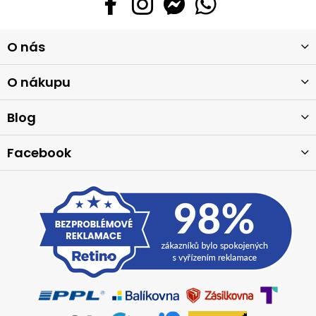
Z
O nás
á
p
a
O nákupu
t
í
Blog
Facebook