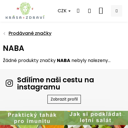
Přejít
na
CZK
NÁKUPNÍ
obsah
KOŠÍK
Prodávané značky
NABA
Žádné produkty značky
NABA
nebyly nalezeny...
Sdílíme naši cestu na
instagramu
Zobrazit profil