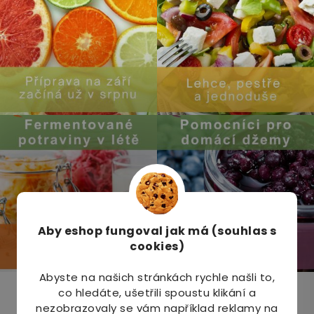
Aby eshop
fungoval jak má (souhlas s
cookies)
Abyste na našich stránkách rychle našli to,
co hledáte, ušetřili spoustu klikání a
Odebírat newsletter
nezobrazovaly se vám například reklamy na