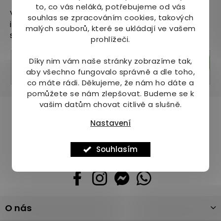
to, co vás neláká, potřebujeme od vás
Vložte svůj e-mail a my vám budeme zasílat
souhlas se zpracováním cookies, takových
informace o nových produktech na našem e-
malých souborů, které se ukládají ve vašem
shopu.
prohlížeči.
Díky nim vám naše stránky zobrazíme tak,
Přihlásit se
aby všechno fungovalo správně a dle toho,
co máte rádi.
Děkujeme, že nám ho dáte a
pomůžete se nám zlepšovat. Budeme se k
vašim datům chovat citlivě a slušně.
Pomůžeme vám s výběrem
Nastavení
Potřebujete s něčím poradit? Jsme tu pro vás!
+420 736 708 220
Souhlasím
info
@
mj-krasazdravi.cz
Z
O nás
á