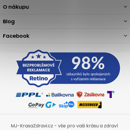
p
a
O nákupu
t
í
Blog
Facebook
MJ-KrasaZdravi.cz - vše pro vaši krásu a zdraví