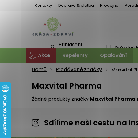
Přejít
Kontakty
Doprava & platba
Prodejna
Porad
na
obsah
Přihlášení
Prázdný 
NÁKU
Nová registrace
Akce
Repelenty
Opalování
KOŠÍ
Domů
Prodávané značky
Maxvital 
Maxvital Pharma
Žádné produkty značky
Maxvital Pharma
n
Sdílíme naši cestu na 