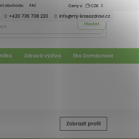
ní obchodu
FAQ
Ceny v:
CZK
+420 736 708 220
info@mj-krasazdravi.cz
Hledat
tika
Zdravá výživa
Eko Domácnost
Veter
Zobrazit profil