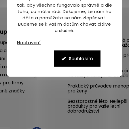
tak, aby všechno fungovalo správně a dle
toho, co máte rádi.
Děkujeme, že nám ho
dáte a pomůžete se nám zlepšovat.
Budeme se k vašim datům chovat citlivě
a slušně.
kupu
Blog
Mykóza aneb nepříjemná p
kupovat
Nastavení
na nohou umí potrápit kaž
a a platba
Poradíme, jak se chránit p
ní podmínky
Souhlasím
komáry i vám
í a reklamace
SLEVA 22 % na dlouhotrvají
a osobních údajů
na vlasy značky Hairwonde
y pro firmy
Praktický průvodce meno
ané značky
pro ženy
Bezstarostné léto: Nejlepší
produkty pro vaše letní
dobrodružství