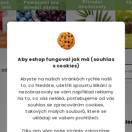
Aby eshop
fungoval jak má (souhlas
s cookies)
t informace o nových
Abyste na našich stránkách rychle našli
to, co hledáte, ušetřili spoustu klikání a
nezobrazovaly se vám například reklamy
na to, co vás neláká, potřebujeme od vás
souhlas se zpracováním cookies,
takových malých souborů, které se
m
ukládají ve vašem prohlížeči.
+420 736 708 220
Sle
info
@
mj-krasazdravi.cz
Díky nim vám naše stránky zobrazíme