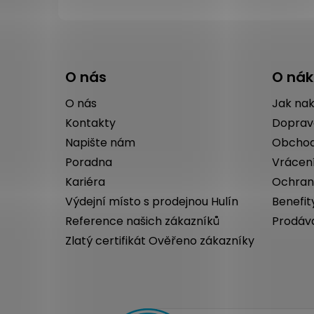
Z
á
O nás
O ná
p
a
O nás
Jak na
t
Kontakty
Doprav
í
Napište nám
Obchod
Poradna
Vrácen
Kariéra
Ochran
Výdejní místo s prodejnou Hulín
Benefit
Reference našich zákazníků
Prodáv
Zlatý certifikát Ověřeno zákazníky