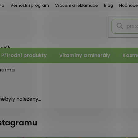
na
Věrnostní program
Vrácení a reklamace
Blog
Hodnoce
košík
PNÍ
Přírodní produkty
Vitamíny a minerály
Kosme
K
Pharma
ebyly nalezeny...
instagramu