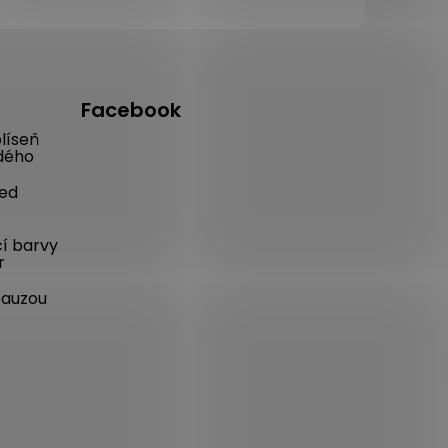
Facebook
líseň
dého
řed
cí barvy
r
pauzou