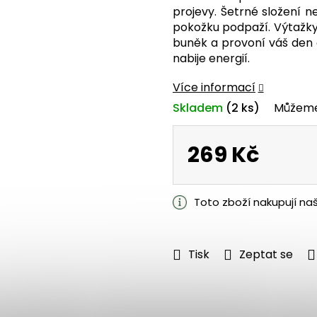
je
projevy. Šetrné složení ne
0,0
pokožku podpaží. Výtažky 
z
buněk a provoní váš den o
5
nabije energií.
hvězdiček.
Více informací
Skladem
(2 ks)
Můžeme
269 Kč
Měrná
cena:
Toto zboží nakupují na
Tisk
Zeptat se