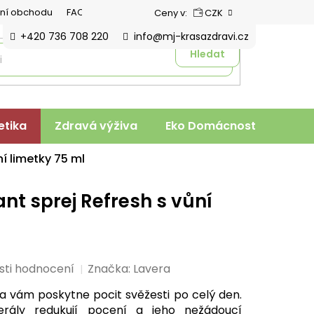
ní obchodu
FAQ
Ceny v:
CZK
+420 736 708 220
info@mj-krasazdravi.cz
Hledat
tika
Zdravá výživa
Eko Domácnost
Veter
í limetky 75 ml
nt sprej Refresh s vůní
sti hodnocení
Značka:
Lavera
ra vám poskytne pocit svěžesti po celý den.
erály redukují pocení a jeho nežádoucí