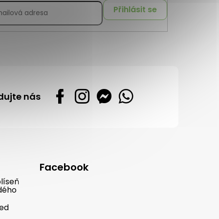
Přihlásit se
dujte nás
Facebook
líseň
dého
řed