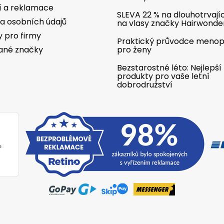
í a reklamace
SLEVA 22 % na dlouhotrvají
a osobních údajů
na vlasy značky Hairwonde
y pro firmy
Praktický průvodce meno
ané značky
pro ženy
Bezstarostné léto: Nejlepší
produkty pro vaše letní
dobrodružství