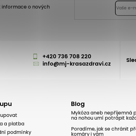
t informace o nových
m
+420 736 708 220
Sle
info
@
mj-krasazdravi.cz
kupu
Blog
Mykóza aneb nepříjemná p
kupovat
na nohou umí potrápit kaž
a a platba
Poradíme, jak se chránit p
ní podmínky
komáry i vám