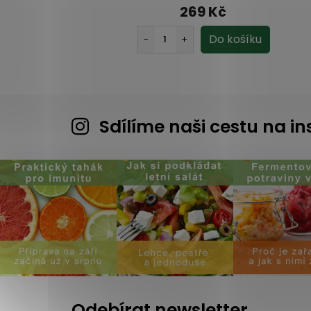
269 Kč
Sdílíme naši cestu na 
Odebírat newsletter