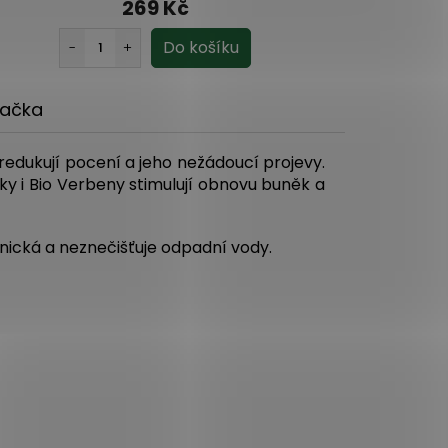
269 Kč
ačka
redukují pocení a jeho nežádoucí projevy.
tky i Bio Verbeny stimulují obnovu buněk a
nická a neznečišťuje odpadní vody.