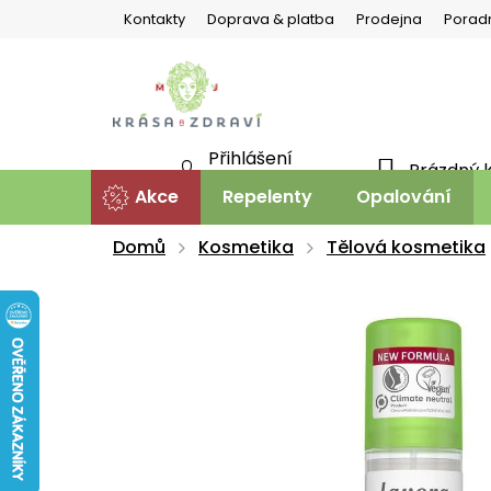
Přejít
Kontakty
Doprava & platba
Prodejna
Porad
na
obsah
Přihlášení
Prázdný 
NÁKU
Nová registrace
Akce
Repelenty
Opalování
KOŠÍ
Domů
Kosmetika
Tělová kosmetika