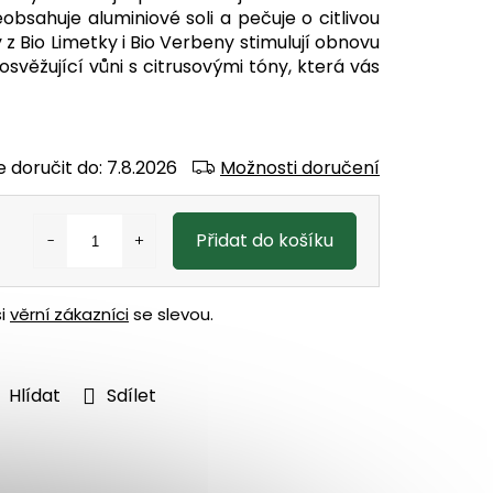
obsahuje aluminiové soli a pečuje o citlivou
z Bio Limetky i Bio Verbeny stimulují obnovu
svěžující vůni s citrusovými tóny, která vás
 doručit do:
7.8.2026
Možnosti doručení
Přidat do košíku
ši
věrní zákazníci
se slevou.
Hlídat
Sdílet