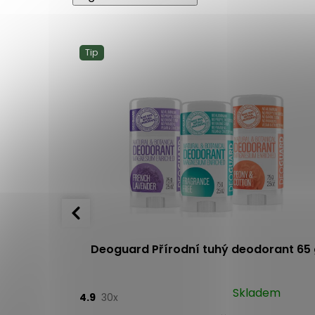
Tip
 okurky 250
Deoguard Přírodní tuhý deodorant 65 
Skladem
4.9
30x