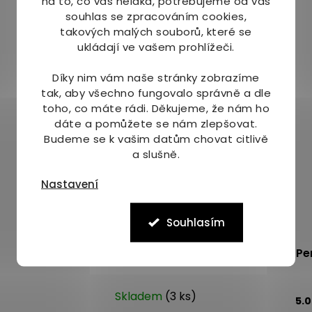
na to, co vás neláká, potřebujeme od vás
Mohlo by Vás zajímat
souhlas se zpracováním cookies,
takových malých souborů, které se
ukládají ve vašem prohlížeči.
Díky nim vám naše stránky zobrazíme
tak, aby všechno fungovalo správně a dle
toho, co máte rádi.
Děkujeme, že nám ho
dáte a pomůžete se nám zlepšovat.
Budeme se k vašim datům chovat citlivě
a slušně.
Nastavení
Souhlasím
Lavera Basis deodorant sprej 75 ml
Pe
Skladem
(3 ks)
5.