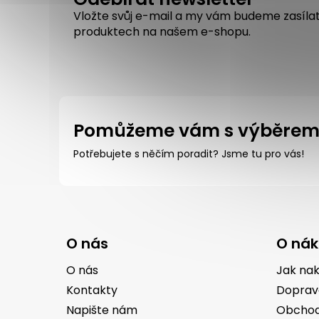
Vložte svůj e-mail a my vám budeme zasíla
produktech na našem e-shopu.
Pomůžeme vám s výběre
Potřebujete s něčím poradit? Jsme tu pro vás!
Z
á
O nás
O ná
p
a
O nás
Jak na
t
Kontakty
Doprav
í
Napište nám
Obchod