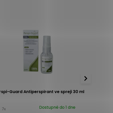
Akce
rspi-Guard Antiperspirant ve spreji 30 ml
Perspi-Guar
Dostupné do 1 dne
0
7x