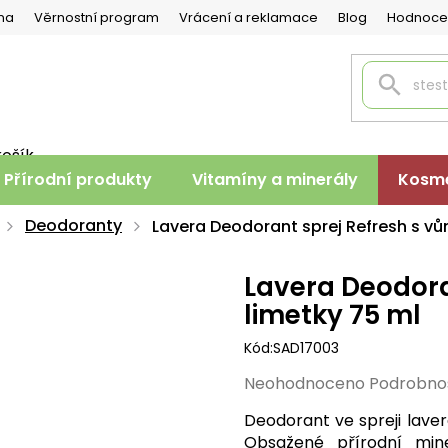
na
Věrnostní program
Vrácení a reklamace
Blog
Hodnoce
košík
PNÍ
Přírodní produkty
Vitamíny a minerály
Kosme
K
Deodoranty
Lavera Deodorant sprej Refresh s vůn
Lavera Deodora
limetky 75 ml
Kód:
SAD17003
Průměrné
Neohodnoceno
Podrobno
hodnocení
Deodorant ve spreji lave
produktu
Obsažené přírodní min