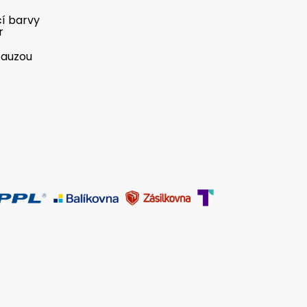
cí barvy
r
pauzou