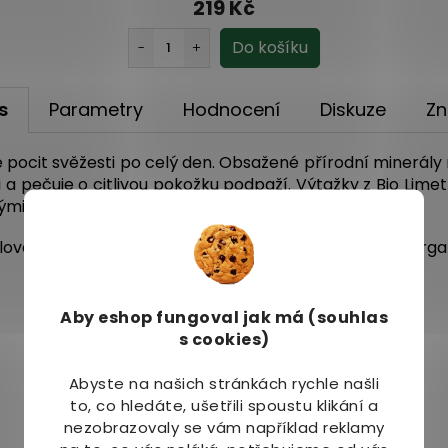
219 Kč
s
Parametry
Hodnocení
Diskuze
Zn
pocit svěžesti po celý den. Obsažené přírodní minerály 
 a pečuje o citlivou pokožku podpaží. Výtažky z Bio Lime
ými tóny, která vás nabije energií.
klovaného materiálu a receptura deodorantu je 100% orga
Aby eshop
fungoval jak má (souhlas
s cookies)
Abyste na našich stránkách rychle našli
to, co hledáte, ušetřili spoustu klikání a
nezobrazovaly se vám například reklamy