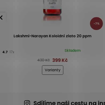
-7%
Lakshmi-Narayan Koloidní zlato 20 ppm
Skladem
4.7
17x
399 Kč
430 Kč
Varianty
Sdílíme naši cestu na 