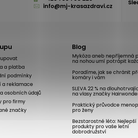
Sle
info
@
mj-krasazdravi.cz
kupu
Blog
Mykóza aneb nepříjemná p
kupovat
na nohou umí potrápit kaž
a a platba
Poradíme, jak se chránit p
ní podmínky
komáry i vám
í a reklamace
SLEVA 22 % na dlouhotrvají
a osobních údajů
na vlasy značky Hairwonde
y pro firmy
Praktický průvodce meno
ané značky
pro ženy
Bezstarostné léto: Nejlepší
produkty pro vaše letní
dobrodružství