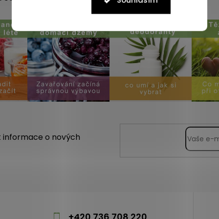
Souhlasím
t informace o nových
m
+420 736 708 220