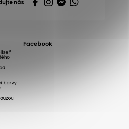
dujte nás
Facebook
líseň
dého
řed
cí barvy
r
pauzou