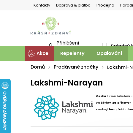
Přejít
Kontakty
Doprava & platba
Prodejna
Porad
na
obsah
Přihlášení
Prázdný 
NÁKU
Nová registrace
Akce
Repelenty
Opalování
KOŠÍ
Domů
Prodávané značky
Lakshmi-N
Lakshmi-Narayan
Česká firma Lakshmi 
vyráběny za přísných 
vznikají bez přidání ko
Ř