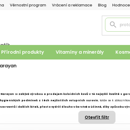
na
Věrnostní program
Vrácení a reklamace
Blog
Hodnoce
košík
PNÍ
Přírodní produkty
Vitamíny a minerály
Kosme
K
arayan
- Narayan
se
zabývá výrobou a prodejem koloidních kovů v té nejvyšší kvalitě s gar
hygienických podmínek z těch nejčistších vstupních surovin
, takže se k zákazníkov
nzervantů i dalších látek, přesto vydrží dlouho v čerstvé a účinné, díky způsobu výro
Otevřít filtr