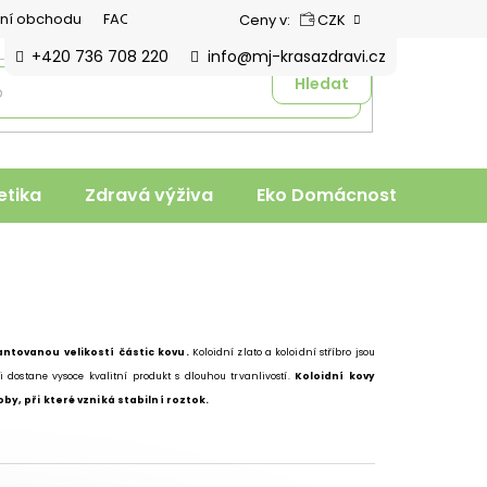
ní obchodu
FAQ
Ceny v:
CZK
+420 736 708 220
info@mj-krasazdravi.cz
Hledat
tika
Zdravá výživa
Eko Domácnost
Veter
antovanou velikostí částic kovu.
Koloidní zlato a koloidní stříbro jsou
i dostane vysoce kvalitní produkt s dlouhou trvanlivostí.
Koloidní kovy
by, při které vzniká stabilní roztok.