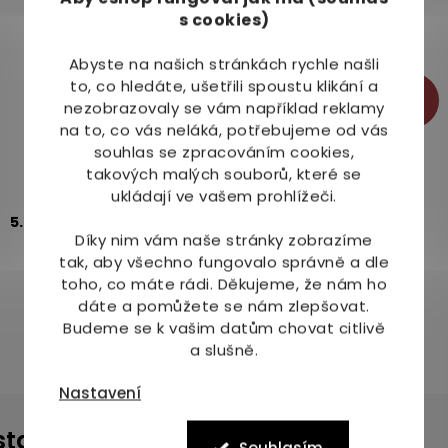
s cookies)
Abyste na našich stránkách rychle našli
to, co hledáte, ušetřili spoustu klikání a
-9%
nezobrazovaly se vám například reklamy
na to, co vás neláká, potřebujeme od vás
souhlas se zpracováním cookies,
Lakshmi-Narayan Koloidní stříbro 40 ppm
takových malých souborů, které se
ukládají ve vašem prohlížeči.
Skladem
5.0
1x
Díky nim vám naše stránky zobrazíme
399 Kč
440 Kč
tak, aby všechno fungovalo správně a dle
toho, co máte rádi.
Děkujeme, že nám ho
Varianty
dáte a pomůžete se nám zlepšovat.
Budeme se k vašim datům chovat citlivě
a slušně.
Nastavení
instagramu