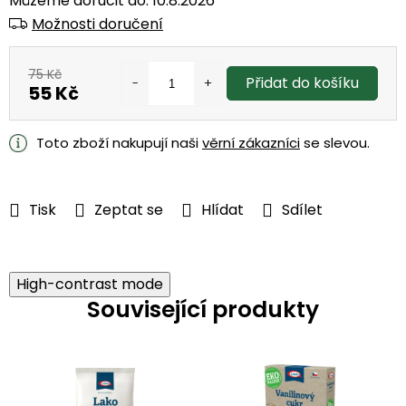
Můžeme doručit do:
10.8.2026
Možnosti doručení
75 Kč
Přidat do košíku
55 Kč
Měrná
cena:
Toto zboží nakupují naši
věrní zákazníci
se slevou.
Tisk
Zeptat se
Hlídat
Sdílet
High-contrast mode
Související produkty