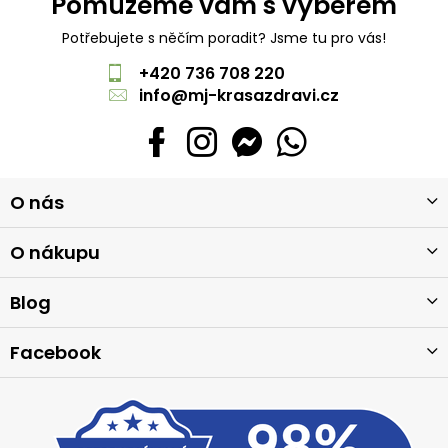
Pomůžeme vám s výběrem
Potřebujete s něčím poradit? Jsme tu pro vás!
+420 736 708 220
info
@
mj-krasazdravi.cz
Z
O nás
á
p
a
O nákupu
t
í
Blog
Facebook