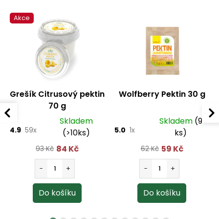
Akce
Grešík Citrusový pektin
Wolfberry Pektin 30 g
70 g
Skladem
Skladem
(9
4.9
59x
5.0
1x
(>10ks)
ks)
84 Kč
59 Kč
93 Kč
62 Kč