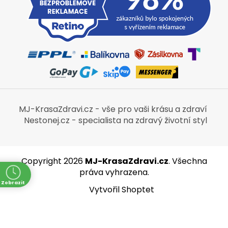
MJ-KrasaZdravi.cz - vše pro vaši krásu a zdraví
Nestonej.cz - specialista na zdravý životní styl
Copyright 2026
MJ-KrasaZdravi.cz
. Všechna
práva vyhrazena.
Zobrazit
Vytvořil Shoptet
ně