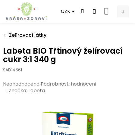
Přejít
na
CZK
NÁKUPNÍ
obsah
KOŠÍK
Želírovací látky
Labeta BIO Třtinový želírovací
cukr 3:1 340 g
SAD14661
Průměrné
Neohodnoceno
Podrobnosti hodnocení
hodnocení
Značka:
Labeta
produktu
je
0,0
z
5
hvězdiček.