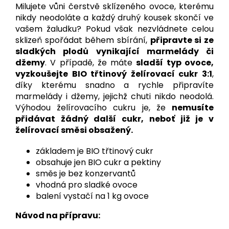
Milujete vůni čerstvě sklízeného ovoce, kterému
nikdy neodoláte a každý druhý kousek skončí ve
vašem žaludku? Pokud však nezvládnete celou
sklizeň spořádat během sbírání,
připravte si ze
sladkých plodů vynikající marmelády či
džemy
. V případě, že máte
sladší typ ovoce,
vyzkoušejte BIO třtinový želírovací cukr 3:1
,
díky kterému snadno a rychle připravíte
marmelády i džemy, jejichž chuti nikdo neodolá.
Výhodou želírovacího cukru je, že
nemusíte
přidávat žádný další cukr, neboť již je v
želírovací směsi obsažený.
základem je BIO třtinový cukr
obsahuje jen BIO cukr a pektiny
směs je bez konzervantů
vhodná pro sladké ovoce
balení vystačí na 1 kg ovoce
Návod na přípravu: