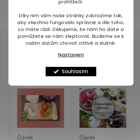
prohlížeči.
[g]: 1,4
Díky nim vám naše stránky zobrazíme tak,
Balení:
aby všechno fungovalo správně a dle toho,
co máte rádi.
Děkujeme, že nám ho dáte a
340 g - balení ke zpracování až 1 kg ovoce
pomůžete se nám zlepšovat. Budeme se k
vašim datům chovat citlivě a slušně.
Náš tip:
Nastavení
Jak si vybrat nejvhodnější želírovací přípravek?
Jednoduchý návod najdete
→ ZDE ←
Souhlasím