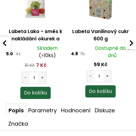
Labeta Lako - směs k
Labeta Vanilinový cukr
nakládání okurek a
600 g
zeleniny 100 g
Skladem
Dostupné do 3
5.0
4x
4.8
11x
(>10ks)
dnů
59 Kč
7 Kč
10 Kč
Popis
Parametry
Hodnocení
Diskuze
Značka