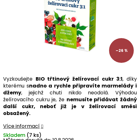
–26 %
Vyzkoušejte
BIO třtinový želírovací cukr 3:1
, díky
kterému s
nadno a rychle připravíte marmelády i
džemy
, jejichž chuti nikdo neodolá. Výhodou
želírovacího cukru je, že
nemusíte přidávat žádný
další cukr, neboť již je v želírovací směsi
obsažený.
Více informací
Skladem
(7 ks)