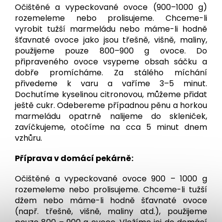
Očištěné a vypeckované ovoce (900–1000 g)
rozemeleme nebo prolisujeme. Chceme-li
vyrobit tužší marmeládu nebo máme-li hodně
šťavnaté ovoce jako jsou třešně, višně, maliny,
použijeme pouze 800–900 g ovoce. Do
připraveného ovoce vsypeme obsah sáčku a
dobře promícháme. Za stálého míchání
přivedeme k varu a vaříme 3–5 minut.
Dochutíme kyselinou citronovou, můžeme přidat
ještě cukr. Odebereme případnou pěnu a horkou
marmeládu opatrně nalijeme do skleniček,
zavíčkujeme, otočíme na cca 5 minut dnem
vzhůru.
Příprava v domácí pekárně:
Očištěné a vypeckované ovoce 900 – 1000 g
rozemeleme nebo prolisujeme. Chceme-li tužší
džem nebo máme-li hodně šťavnaté ovoce
(např. třešně, višně, maliny atd.), použijeme