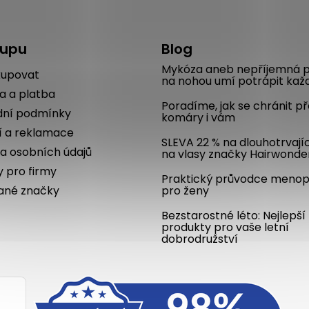
kupu
Blog
Mykóza aneb nepříjemná p
kupovat
na nohou umí potrápit kaž
a a platba
Poradíme, jak se chránit p
ní podmínky
komáry i vám
í a reklamace
SLEVA 22 % na dlouhotrvají
a osobních údajů
na vlasy značky Hairwonde
y pro firmy
Praktický průvodce meno
ané značky
pro ženy
Bezstarostné léto: Nejlepší
produkty pro vaše letní
dobrodružství