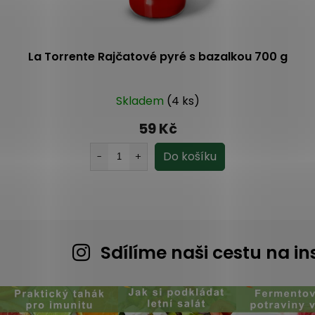
La Torrente Rajčatové pyré s bazalkou 700 g
Skladem
(4 ks)
59 Kč
Sdílíme naši cestu na 