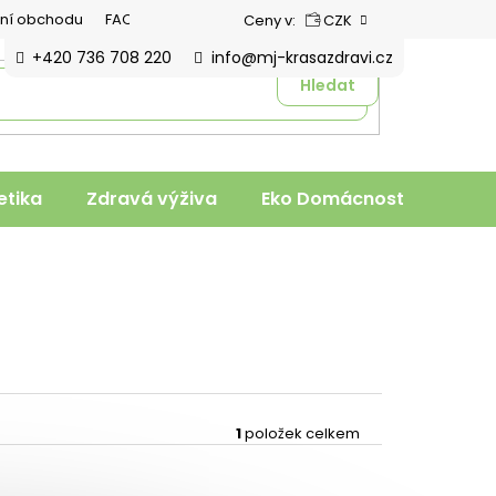
ní obchodu
FAQ
Ceny v:
CZK
+420 736 708 220
info@mj-krasazdravi.cz
Hledat
tika
Zdravá výživa
Eko Domácnost
Veter
1
položek celkem