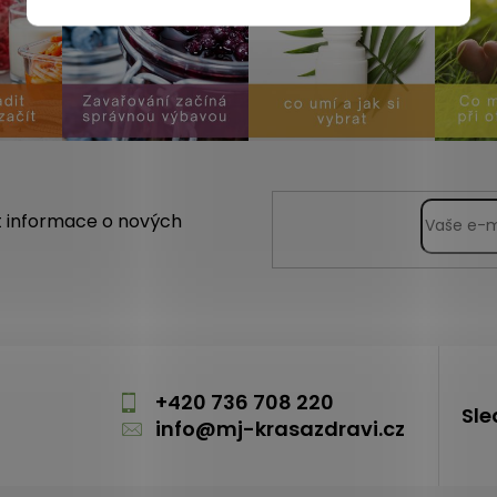
t informace o nových
m
+420 736 708 220
Sle
info
@
mj-krasazdravi.cz