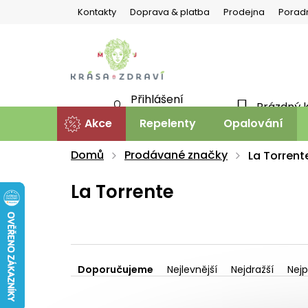
Přejít
Kontakty
Doprava & platba
Prodejna
Porad
na
obsah
Přihlášení
Prázdný 
NÁKU
Nová registrace
Akce
Repelenty
Opalování
KOŠÍ
Domů
Prodávané značky
La Torrent
La Torrente
Ř
a
Doporučujeme
Nejlevnější
Nejdražší
Nejp
z
V
e