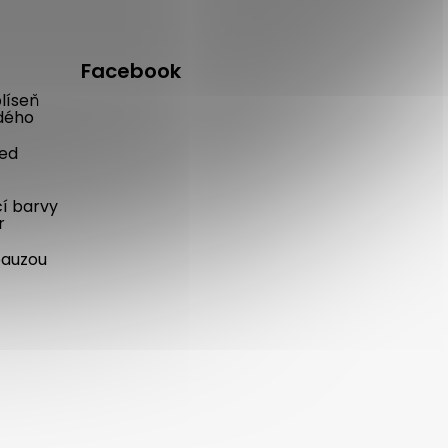
Facebook
líseň
dého
řed
cí barvy
r
pauzou