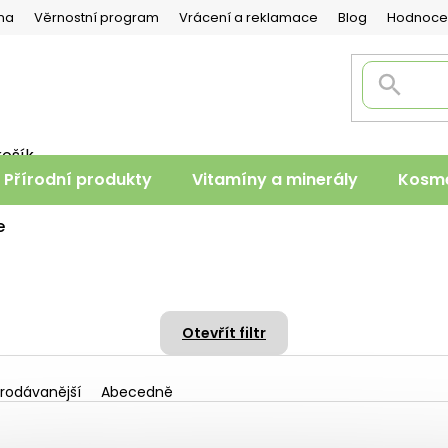
na
Věrnostní program
Vrácení a reklamace
Blog
Hodnoce
košík
PNÍ
Přírodní produkty
Vitamíny a minerály
Kosme
K
e
Otevřít filtr
rodávanější
Abecedně