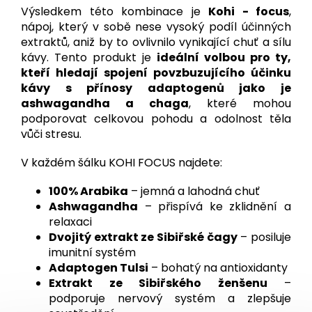
Výsledkem této kombinace je
Kohi - focus
,
nápoj, který v sobě nese vysoký podíl účinných
extraktů, aniž by to ovlivnilo vynikající chuť a sílu
kávy. Tento produkt je
ideální volbou pro ty,
kteří hledají spojení povzbuzujícího účinku
kávy s přínosy adaptogenů jako je
ashwagandha a chaga
, které mohou
podporovat celkovou pohodu a odolnost těla
vůči stresu.
V každém šálku KOHI FOCUS najdete:
100% Arabika
– jemná a lahodná chuť
Ashwagandha
– přispívá ke zklidnění a
relaxaci
Dvojitý extrakt ze Sibiřské čagy
– posiluje
imunitní systém
Adaptogen Tulsi
– bohatý na antioxidanty
Extrakt ze Sibiřského ženšenu
–
podporuje nervový systém a zlepšuje