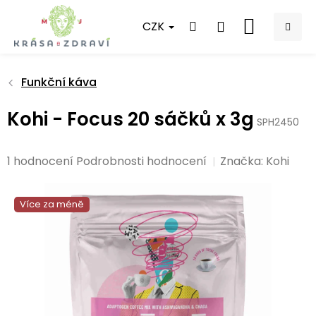
Přejít
na
CZK
NÁKUPNÍ
obsah
KOŠÍK
Funkční káva
Kohi - Focus 20 sáčků x 3g
SPH2450
Průměrné
1 hodnocení
Podrobnosti hodnocení
Značka:
Kohi
hodnocení
produktu
Více za méně
je
5,0
z
5
hvězdiček.