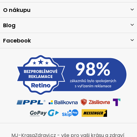
p
a
O nákupu
t
í
Blog
Facebook
MJ-KrasaZdravi.cz - vše pro vaši krásu a zdraví