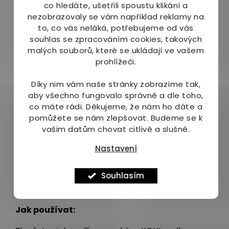
Naše
prémiová instantní káva z sopečné
co hledáte, ušetřili spoustu klikání a
půdy v Asii, obohacená o
nezobrazovaly se vám například reklamy na
extrakty
z Ašvagandy a sibiřské Čagy doplněné
to, co vás neláká, potřebujeme od vás
o adaptogeny tulsi a eleutrokok.
souhlas se zpracováním cookies, takových
malých souborů, které se ukládají ve vašem
Každý šálek naší prémiové instantní kávy je plný
prohlížeči.
živin, které přináší tyto mocné přísady. Zrna
kávy, pečlivě vybraná z plodných sopečných
Díky nim vám naše stránky zobrazíme tak,
svahů v Asii, jsou smíchána s extrakty z hub a
aby všechno fungovalo správně a dle toho,
Chaga, extrakty z ašvagandy, tulsi a eleutrokoku,
co máte rádi.
Děkujeme, že nám ho dáte a
které jsou známé svými
blahodárnými účinky
pomůžete se nám zlepšovat. Budeme se k
na lidský organismus
.
vašim datům chovat citlivě a slušně.
Výsledkem je nejen jedinečný chuťový zážitek, ale
Nastavení
také skutečný posilující nápoj. Naše káva nabízí
silnou, plnou chuť s nízkou kyselostí a tóny
Souhlasím
čokolády, koření a ovoce,
doplněné
o výjimečné účinky přírodních extraktů
.
Jak používat: