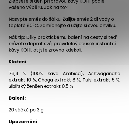
Zlepšete si den přípravou kávy KOHI podle
vašeho výběru. Jak na to?
Nasypte směs do šálku. Zalijte směs 2 dl vody o
teplotě 80°C. Zamíchejte a užijte si svou chvilku.
Náš tip: Díky praktickému balení na cesty si teď
můžete dopřát svůj pravidelný doušek instantní
kávy KOHI, ať jste zrovna kdekoli.
Složení:
76,4 % (100% káva Arabica), Ashwagandha
extrakt 10 %, Chaga extrakt 8 %, Tulsi extrakt 5 %,
Sibiřský ženšen extrakt 0,5 %
Balení:
20 sáčků po 3 g
Upozornění: