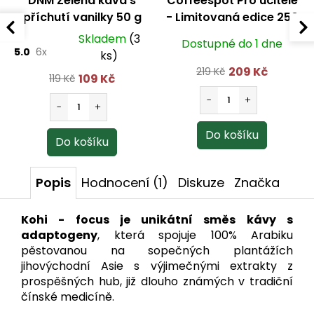
DNM Zelená káva s
Coffeespot Pro učitele
příchutí vanilky 50 g
- Limitovaná edice 250
g
Skladem
(3
Dostupné do 1 dne
5.0
6x
ks)
209 Kč
219 Kč
109 Kč
119 Kč
Popis
Hodnocení (1)
Diskuze
Značka
Kohi - focus je unikátní směs kávy s
adaptogeny
, která spojuje 100% Arabiku
pěstovanou na sopečných plantážích
jihovýchodní Asie s výjimečnými extrakty z
prospěšných hub, již dlouho známých v tradiční
čínské medicíně.