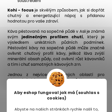
soustředění
Kohi - focus
je skvělým způsobem, jak si dopřát
chutný a energetizující nápoj s přidanou
hodnotou pro vaše zdraví.
Káva pěstovaná na sopečné půdě v Asii je známá
svým
jedinečným profilem chutí
, který je
výsledkem unikátních půdních podmínek.
Pěstování kávy na sopečné půdě může značně
ovlivnit chuťový profil kávy, jelikož láva zvýší
minerální obsah půdy, což ovlivní růst kávovníků
a tím i chuť samotných kávových zrn.
Jednou z nejvíce uznávaných oblastí pro
pěstování kávy na sopečné půdě v Asii je
Indonésie, konkrétně ostrovy Sumatra, Java a
Sulawesi.
Aby eshop
fungoval jak má (souhlas s
cookies)
Hledáte úžasný začátek dne, který vám dodá
energii a pomůže vám se soustředit?
Abyste na našich stránkách rychle našli to,