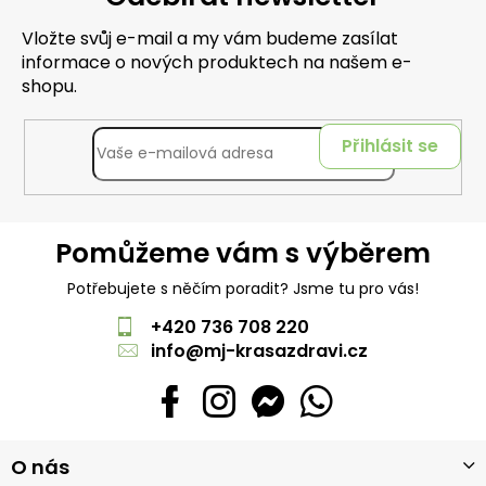
Vložte svůj e-mail a my vám budeme zasílat
informace o nových produktech na našem e-
shopu.
Přihlásit se
Pomůžeme vám s výběrem
Potřebujete s něčím poradit? Jsme tu pro vás!
+420 736 708 220
info
@
mj-krasazdravi.cz
Z
O nás
á