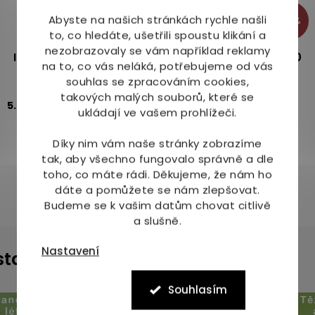
Abyste na našich stránkách rychle našli
-16%
to, co hledáte, ušetřili spoustu klikání a
nezobrazovaly se vám například reklamy
IMBIO Kopretina řimbaba + vitamín B6 a hořčík 40
na to, co vás neláká, potřebujeme od vás
tbl.
souhlas se zpracováním cookies,
takových malých souborů, které se
Skladem
(4 ks)
5.0
2x
ukládají ve vašem prohlížeči.
125 Kč
149 Kč
Díky nim vám naše stránky zobrazíme
tak, aby všechno fungovalo správně a dle
toho, co máte rádi.
Děkujeme, že nám ho
dáte a pomůžete se nám zlepšovat.
Budeme se k vašim datům chovat citlivě
a slušně.
Nastavení
instagramu
Souhlasím