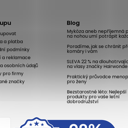
kupu
Blog
Mykóza aneb nepříjemná p
kupovat
na nohou umí potrápit kaž
a a platba
Poradíme, jak se chránit p
ní podmínky
komáry i vám
í a reklamace
SLEVA 22 % na dlouhotrvají
a osobních údajů
na vlasy značky Hairwonde
y pro firmy
Praktický průvodce meno
ané značky
pro ženy
Bezstarostné léto: Nejlepší
produkty pro vaše letní
dobrodružství