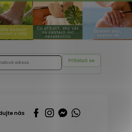
Přihlásit se
dujte nás