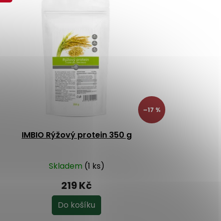
–17 %
IMBIO Rýžový protein 350 g
Skladem
(1 ks)
219 Kč
Do košíku