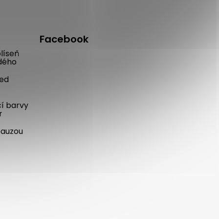
Facebook
líseň
dého
řed
cí barvy
r
pauzou