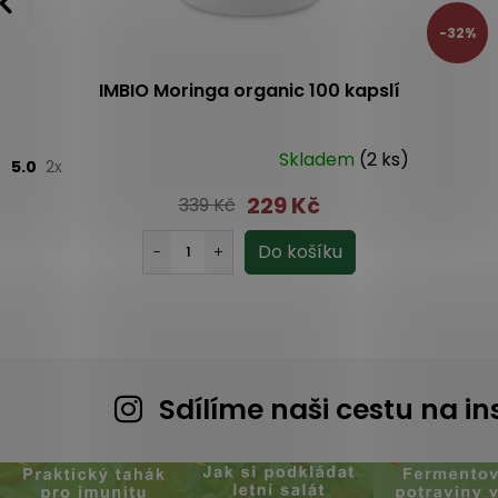
-32%
IMBIO Moringa organic 100 kapslí
Skladem
(2 ks)
5.0
2x
229 Kč
339 Kč
Sdílíme naši cestu na 