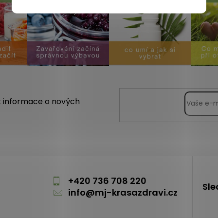
t informace o nových
m
+420 736 708 220
Sle
info
@
mj-krasazdravi.cz