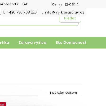
ní obchodu
FAQ
Ceny v:
CZK
+420 736 708 220
info@mj-krasazdravi.cz
Hledat
tika
Zdravá výživa
Eko Domácnost
Veter
3
položek celkem
kce