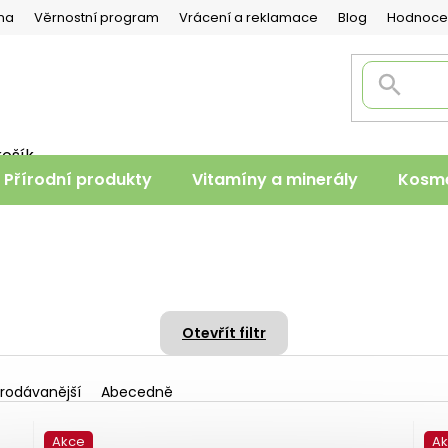
na
Věrnostní program
Vrácení a reklamace
Blog
Hodnoce
košík
PNÍ
Přírodní produkty
Vitamíny a minerály
Kosme
K
Otevřít filtr
rodávanější
Abecedně
Akce
A