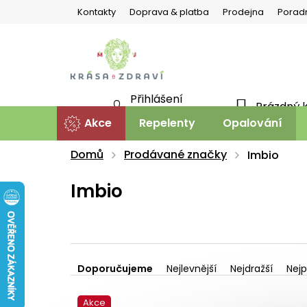
Přejít
Kontakty
Doprava & platba
Prodejna
Porad
na
obsah
Přihlášení
Prázdný 
NÁKU
Nová registrace
Akce
Repelenty
Opalování
KOŠÍ
Domů
Prodávané značky
Imbio
Imbio
Ř
a
Doporučujeme
Nejlevnější
Nejdražší
Nejp
z
V
e
Akce