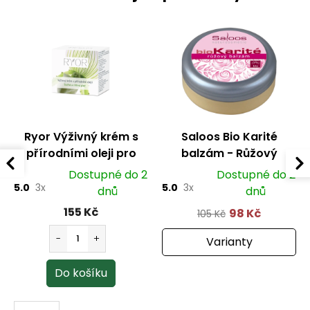
Ryor Výživný krém s
Saloos Bio Karité
přírodními oleji pro
balzám - Růžový
suchou a citlivou pleť
Dostupné do 2
Dostupné do 2
50 ml
5.0
3x
5.0
3x
dnů
dnů
155 Kč
98 Kč
105 Kč
Varianty