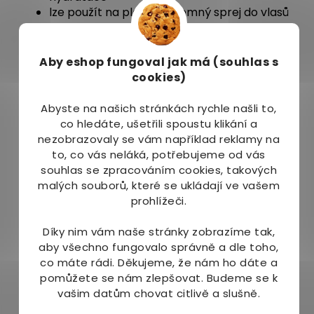
lze použít na pleť i jako jemný sprej do vlasů
Použití
Aby eshop
fungoval jak má (souhlas s
Naneste na vatový tampon a jemně otřete
cookies)
čistou pleť, nebo aplikujte přímo jako osvěžující
sprej. Používejte ráno, večer i během dne.
Abyste na našich stránkách rychle našli to,
Neoplachujte. Lze nastříkat také do délek vlasů.
co hledáte, ušetřili spoustu klikání a
Složení / INCI
nezobrazovaly se vám například reklamy na
to, co vás neláká, potřebujeme od vás
Rosa Damascena Flower Water
souhlas se zpracováním cookies, takových
malých souborů, které se ukládají ve vašem
Upozornění a základní údaje
prohlížeči.
Pouze k zevnímu použití. Zabraňte zasažení očí.
Díky nim vám naše stránky zobrazíme tak,
Při podráždění přerušte používání. Uchovávejte
aby všechno fungovalo správně a dle toho,
mimo dosah dětí.
co máte rádi.
Děkujeme, že nám ho dáte a
pomůžete se nám zlepšovat. Budeme se k
Balení:
150 ml
vašim datům chovat citlivě a slušně.
Značka:
InaEssentials
Země původu:
Bulharsko