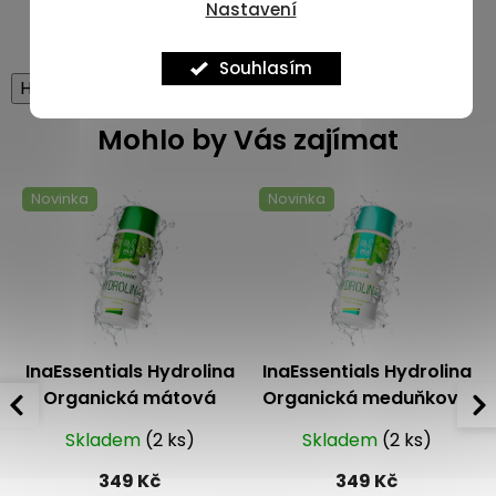
Nastavení
Souhlasím
High-contrast mode
Mohlo by Vás zajímat
Novinka
Novinka
InaEssentials Hydrolina
InaEssentials Hydrolina
Organická mátová
Organická meduňková
voda 150 ml
voda 150 ml
Skladem
(2 ks)
Skladem
(2 ks)
349 Kč
349 Kč