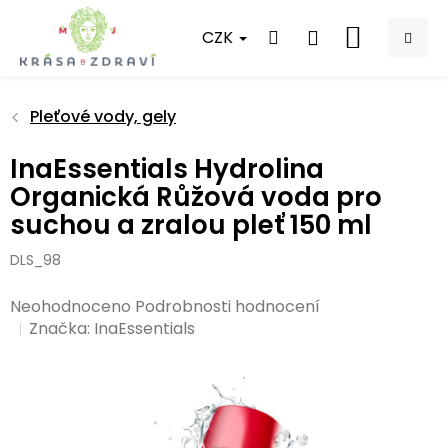
Přejít
na
CZK
NÁKUPNÍ
obsah
KOŠÍK
Pleťové vody, gely
InaEssentials Hydrolina
Organická Růžová voda pro
suchou a zralou pleť 150 ml
DLS_98
Průměrné
Neohodnoceno
Podrobnosti hodnocení
hodnocení
Značka:
InaEssentials
produktu
je
0,0
z
5