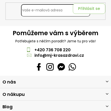
Přihlásit se
Pomůžeme vám s výběrem
Potřebujete s něčím poradit? Jsme tu pro vás!
+420 736 708 220
info
@
mj-krasazdravi.cz
Z
O nás
á
p
a
O nákupu
t
í
Blog