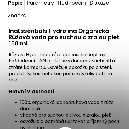
Popis
Parametry
Hodnocení
Diskuze
Značka
InaEssentials Hydrolina Organická
Růžová voda pro suchou a zralou pleť
150 ml
Růžová Hydrolina z růže damašské doplňuje
každodenní péči o pleť se sklonem k suchosti a
ztrátě komfortu. Osvěžuje pokožku po čištění,
před další kosmetickou péčí i kdykoliv během
dne.
Hlavní vlastnosti
100% organická jednodruhová voda z růže
damašské
vhodná pro suchou, citlivou a zralou pleť
osvěžuje a pomáhá udržovat příjemný pocit
hydratace