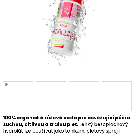
hvězdiček.
100% organická růžová voda pro osvěžující péči o
suchou, citlivou a zralou pleť.
Lehký bezoplachový
hydrolát lze používat jako tonikum, pleťový sprej i