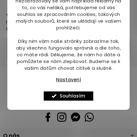
nezobrazovaly se vám například reklamy na
Odebírat newsletter
to, co vás neláká, potřebujeme od vás
souhlas se zpracováním cookies, takových
Vložte svůj e-mail a my vám budeme zasílat
malých souborů, které se ukládají ve vašem
informace o nových produktech na našem e-
prohlížeči.
shopu.
Díky nim vám naše stránky zobrazíme tak,
Přihlásit se
aby všechno fungovalo správně a dle toho,
co máte rádi.
Děkujeme, že nám ho dáte a
pomůžete se nám zlepšovat. Budeme se k
vašim datům chovat citlivě a slušně.
Pomůžeme vám s výběrem
Nastavení
Potřebujete s něčím poradit? Jsme tu pro vás!
Souhlasím
+420 736 708 220
info
@
mj-krasazdravi.cz
Z
O nás