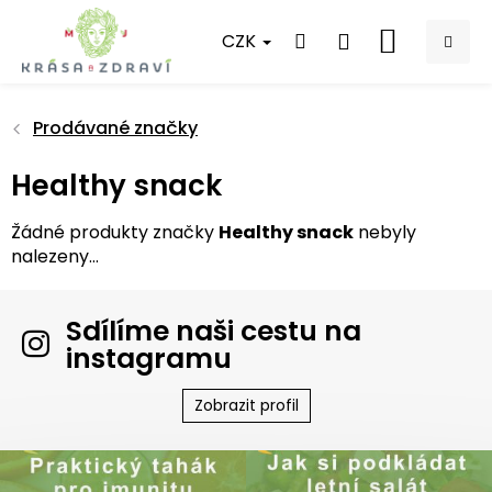
Přejít
na
CZK
NÁKUPNÍ
obsah
KOŠÍK
Prodávané značky
Healthy snack
Žádné produkty značky
Healthy snack
nebyly
nalezeny...
Sdílíme naši cestu na
instagramu
Zobrazit profil