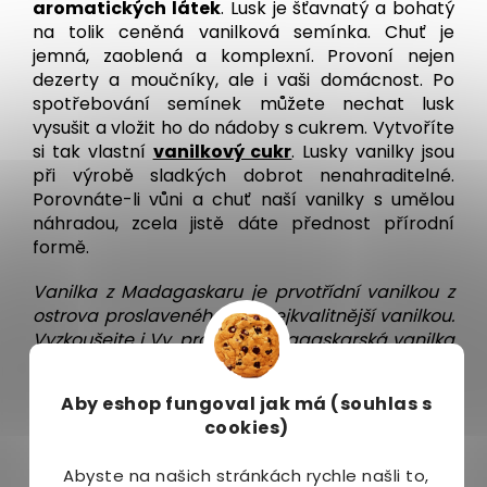
aromatických látek
. Lusk je šťavnatý a bohatý
na tolik ceněná vanilková semínka. Chuť je
jemná, zaoblená a komplexní. Provoní nejen
dezerty a moučníky, ale i vaši domácnost. Po
spotřebování semínek můžete nechat lusk
vysušit a vložit ho do nádoby s cukrem. Vytvoříte
si tak vlastní
vanilkový cukr
. Lusky vanilky jsou
při výrobě sladkých dobrot nenahraditelné.
Porovnáte-li vůni a chuť naší vanilky s umělou
náhradou, zcela jistě dáte přednost přírodní
formě.
Vanilka z Madagaskaru je prvotřídní vanilkou z
ostrova proslaveného tou nejkvalitnější vanilkou.
Vyzkoušejte i Vy, proč je madagaskarská vanilka
právem považována za nejkvalitnější na světě.
Vanilka z Madagaskaru vyniká intenzivní vůní a
Aby eshop
fungoval jak má (souhlas s
vysokým obsahem vlhkosti, který je zárukou
cookies)
čerstvosti a kvality vanilky. Patří k nejlepší vanilce
jakou můžete koupit. Vyzkoušejte tu nejkvalitnější
Abyste na našich stránkách rychle našli to,
vanilku na trhu.