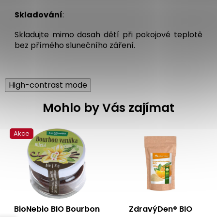
Skladování
:
Skladujte mimo dosah dětí při pokojové teplotě
bez přímého slunečního záření.
High-contrast mode
Mohlo by Vás zajímat
Akce
BioNebio BIO Bourbon
ZdravýDen® BIO