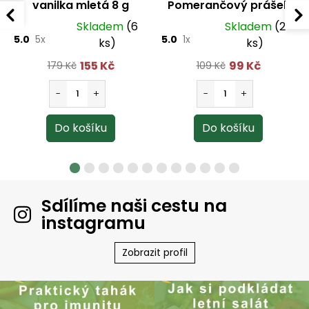
vanilka mletá 8 g
Pomerančový prášek
100 g
Skladem
(6
Skladem
(2
5.0
5x
5.0
1x
ks)
ks)
155 Kč
99 Kč
179 Kč
109 Kč
Sdílíme naši cestu na
instagramu
Zobrazit profil