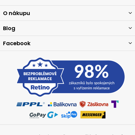
á
p
a
O nákupu
t
í
Blog
Facebook