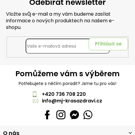
Odebírat newsletter
Vložte svůj e-mail a my vám budeme zasílat
informace o nových produktech na našem e-
shopu.
Přihlásit se
Pomůžeme vám s výběrem
Potřebujete s něčím poradit? Jsme tu pro vás!
+420 736 708 220
info
@
mj-krasazdravi.cz
Z
O nás