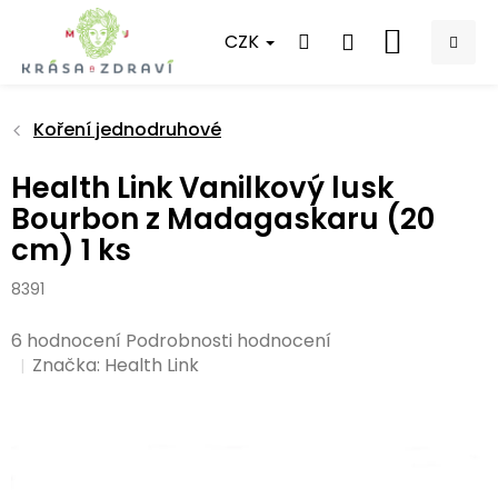
Přejít
na
CZK
NÁKUPNÍ
obsah
KOŠÍK
Koření jednodruhové
Health Link Vanilkový lusk
Bourbon z Madagaskaru (20
cm) 1 ks
8391
Průměrné
6 hodnocení
Podrobnosti hodnocení
hodnocení
Značka:
Health Link
produktu
je
5,0
z
5