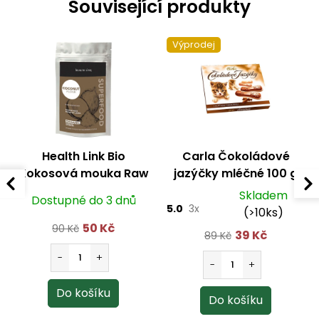
Související produkty
Výprodej
Health Link Bio
Carla Čokoládové
Kokosová mouka Raw
jazýčky mléčné 100 g
250 g
DMT: 17.08.2026
Skladem
Dostupné do 3 dnů
5.0
3x
(>10ks)
50 Kč
90 Kč
39 Kč
89 Kč