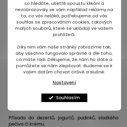
co hledáte, ušetřili spoustu klikání a
nezobrazovaly se vám například reklamy na
Způsob úpravy
to, co vás neláká, potřebujeme od vás
souhlas se zpracováním cookies, takových
Podélně lusk rozřízněte a tupou stranou
malých souborů, které se ukládají ve vašem
nože vyjměte semínka, přidávejte
prohlížeči.
po špetce.
Lusk usušte a poté rozemelte.
Díky nim vám naše stránky zobrazíme tak,
Celý lusk můžete přidat k cukru do uzavřené
aby všechno fungovalo správně a dle toho,
nádoby – cukr krásně provoní a navíc je to
co máte rádi.
Děkujeme, že nám ho dáte a
vhodný způsob pro skladování, aby si lusky
pomůžete se nám zlepšovat. Budeme se k
zachovaly svoji čerstvost.
vašim datům chovat citlivě a slušně.
Složení:
Nastavení
Sušený plod vanilky Bourbon z Madagaskaru v
celku 100%, p
růměrná délka lusku: ± 20 cm
Souhlasím
Jak používat:
Přísada do dezertů, jogurtů, pudinků, sladkého
pečiva či krému.