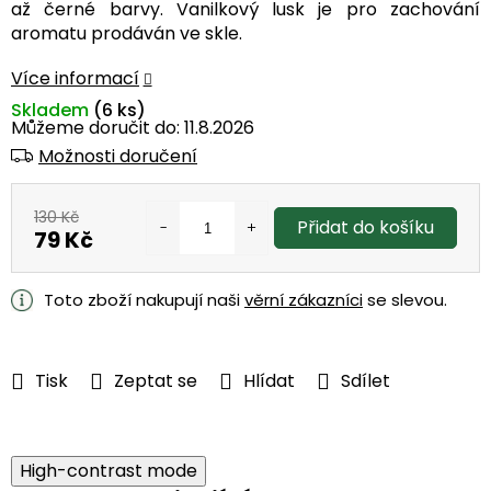
až černé barvy.
Vanilkový lusk je pro zachování
aromatu prodáván ve skle.
Více informací
Skladem
(6 ks)
Můžeme doručit do:
11.8.2026
Možnosti doručení
130 Kč
Přidat do košíku
79 Kč
Měrná
cena:
Toto zboží nakupují naši
věrní zákazníci
se slevou.
Tisk
Zeptat se
Hlídat
Sdílet
High-contrast mode