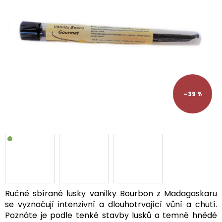
hvězdiček.
–39 %
Ručně sbírané lusky vanilky Bourbon z Madagaskaru
se vyznačují intenzivní a dlouhotrvající vůní a chutí.
Poznáte je podle tenké stavby lusků a temně hnědé