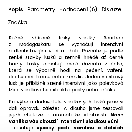
Popis
Parametry
Hodnocení (6)
Diskuze
Značka
Ručně sbírané lusky vanilky Bourbon
z Madagaskaru se vyznačují intenzivní
a dlouhotrvající vůní a chutí. Poznáte je podle
tenké stavby lusků a temně hnědé až černé
barvy. Lusky obsahují malá dužnatá zrníčka,
která se výborně hodí na pečení, vaření,
dochucení krémů nebo zmrzlin. Jeden vanilkový
lusk je přibližně stejně intenzivní jako polévková
lžíce vanilkového extraktu, pasty nebo prášku.
Při výběru dodavatele vanilkových lusků jsme si
dali opravdu záležet. A dlouho jsme testovali
jejich chuťové a aromatické vlastnosti.
Naše
vanilka vás okouzlí intenzivní sladkou vůní
–
obsahuje
vysoký podíl vanilinu a dalších