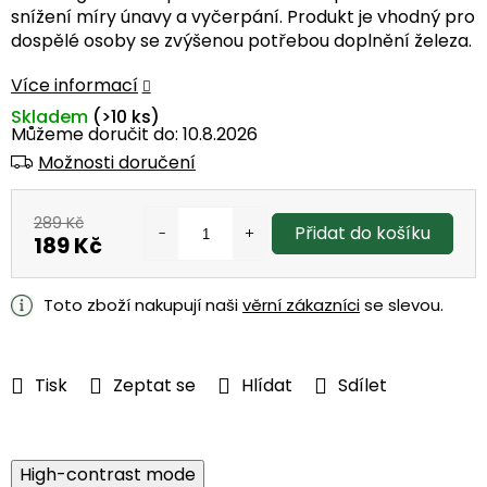
snížení míry únavy a vyčerpání. Produkt je vhodný pro
dospělé osoby se zvýšenou potřebou doplnění železa.
Více informací
Skladem
(>10 ks)
Můžeme doručit do:
10.8.2026
Možnosti doručení
289 Kč
Přidat do košíku
189 Kč
Měrná
cena:
Toto zboží nakupují naši
věrní zákazníci
se slevou.
Tisk
Zeptat se
Hlídat
Sdílet
High-contrast mode