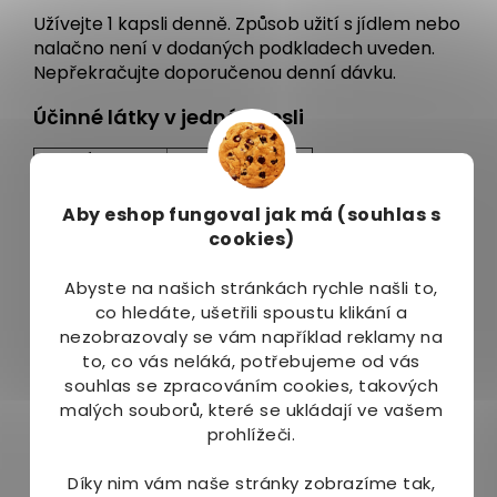
Užívejte 1 kapsli denně. Způsob užití s jídlem nebo
nalačno není v dodaných podkladech uveden.
Nepřekračujte doporučenou denní dávku.
Účinné látky v jedné kapsli
Látka
Množství
% RHP
LipoFe
350 mg
–
Železo
35 mg
250 %
Aby eshop
fungoval jak má (souhlas s
Vitamin B12
2,5 µg
100 %
cookies)
Kyselina listová
400 µg
200 %
Vitamin C
80 mg
100 %
Abyste na našich stránkách rychle našli to,
% RHP znamená referenční hodnotu příjmu, což
co hledáte, ušetřili spoustu klikání a
je doporučená denní dávka pro průměrnou
nezobrazovaly se vám například reklamy na
dospělou osobu.
to, co vás neláká, potřebujeme od vás
souhlas se zpracováním cookies, takových
Složení
malých souborů, které se ukládají ve vašem
prohlížeči.
Difosforečnan železitý, L-askorban vápenatý,
obal kapsle hydroxypropylmethylcelulóza,
Díky nim vám naše stránky zobrazíme tak,