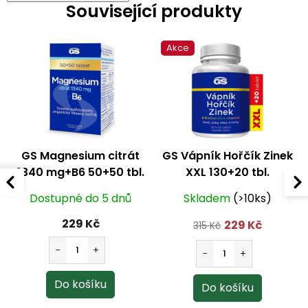
Související produkty
Akce
GS Magnesium citrát
GS Vápník Hořčík Zinek
1340 mg+B6 50+50 tbl.
XXL 130+20 tbl.
Dostupné do 5 dnů
Skladem
(>10ks)
229 Kč
229 Kč
315 Kč