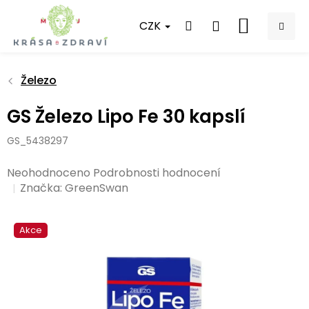
Přejít
na
CZK
NÁKUPNÍ
obsah
KOŠÍK
Železo
GS Železo Lipo Fe 30 kapslí
GS_5438297
Průměrné
Neohodnoceno
Podrobnosti hodnocení
hodnocení
Značka:
GreenSwan
produktu
je
Akce
0,0
z
5
hvězdiček.