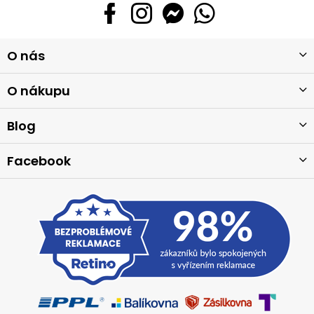
Z
O nás
á
p
a
O nákupu
t
í
Blog
Facebook