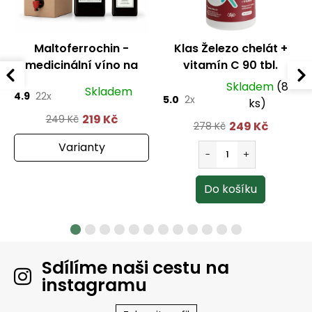
Maltoferrochin -
Klas Železo chelát +
medicinální víno na
vitamín C 90 tbl.
železo
Skladem
(8
Skladem
4.9
22x
5.0
2x
ks)
219 Kč
249 Kč
249 Kč
278 Kč
Varianty
Sdílíme naši cestu na
instagramu