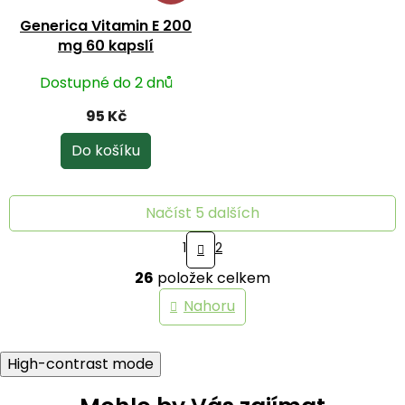
Generica Vitamin E 200
mg 60 kapslí
Dostupné do 2 dnů
95 Kč
Do košíku
Načíst 5 dalších
S
1
2
t
O
r
26
položek celkem
v
á
n
l
Nahoru
k
á
o
d
v
a
á
High-contrast mode
c
n
í
í