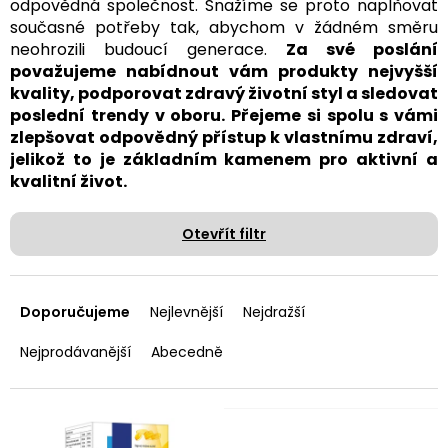
odpovědná společnost. Snažíme se proto naplňovat
současné potřeby tak, abychom v žádném směru
neohrozili budoucí generace.
Za své poslání
považujeme nabídnout vám produkty nejvyšší
kvality, podporovat zdravý životní styl a sledovat
poslední trendy v oboru. Přejeme si spolu s vámi
zlepšovat odpovědný přístup k vlastnímu zdraví,
jelikož to je základním kamenem pro aktivní a
kvalitní život.
Otevřít filtr
Ř
a
Doporučujeme
Nejlevnější
Nejdražší
z
e
Nejprodávanější
Abecedně
n
í
p
V
r
ý