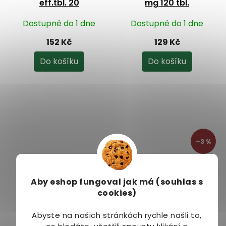
eff.tbl. 20
mg 120 tbl.
Dostupné do 1 dne
Dostupné do 1 dne
152 Kč
129 Kč
Do košíku
Do košíku
–3 %
Generica B-komplex
Generica Calcium 500
kapky 30 ml
šumivý forte eff.tbl.20
Aby eshop
fungoval jak má (souhlas s
cookies)
Dostupné do 2
Dostupné do 2 dnů
Průměrné
dnů
hodnocení
Abyste na našich stránkách rychle našli to,
189 Kč
185 Kč
produktu