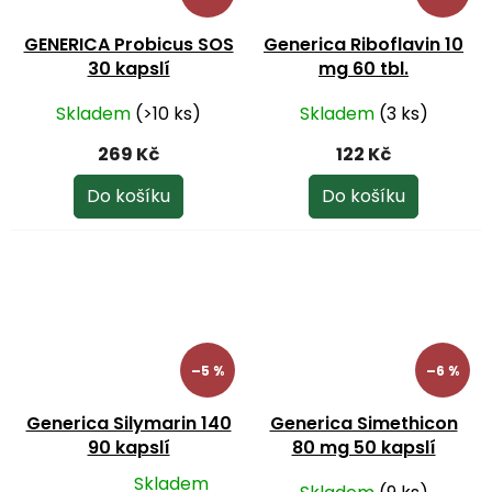
GENERICA Probicus SOS
Generica Riboflavin 10
30 kapslí
mg 60 tbl.
Skladem
(>10 ks)
Skladem
(3 ks)
269 Kč
122 Kč
Do košíku
Do košíku
–5 %
–6 %
Generica Silymarin 140
Generica Simethicon
90 kapslí
80 mg 50 kapslí
Skladem