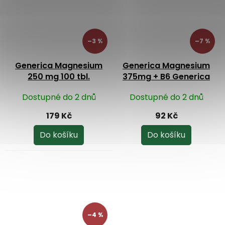
–3 %
–7 %
Generica Magnesium
Generica Magnesium
250 mg 100 tbl.
375mg + B6 Generica
Forte s Vitaminem C 10
Dostupné do 2 dnů
Dostupné do 2 dnů
eff.tbl.
179 Kč
92 Kč
Do košíku
Do košíku
–4 %