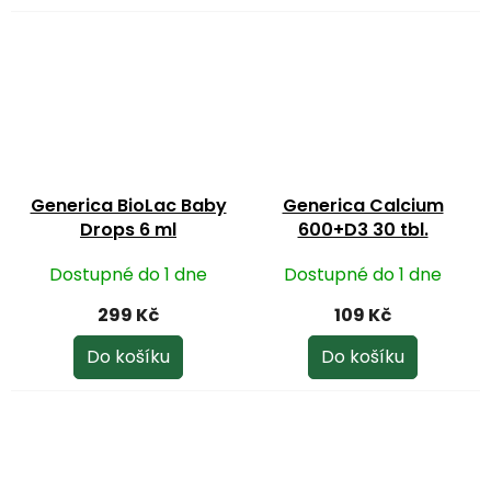
z
5
hvězdiček.
Generica BioLac Baby
Generica Calcium
Drops 6 ml
600+D3 30 tbl.
Dostupné do 1 dne
Dostupné do 1 dne
299 Kč
109 Kč
Do košíku
Do košíku