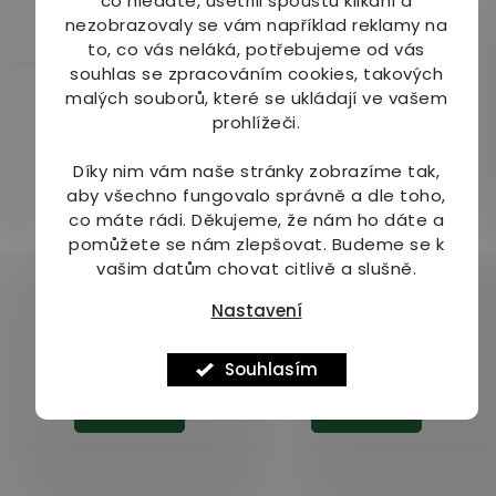
co hledáte, ušetřili spoustu klikání a
je
Do košíku
nezobrazovaly se vám například reklamy na
Do košíku
5,0
to, co vás neláká, potřebujeme od vás
z
souhlas se zpracováním cookies, takových
5
malých souborů, které se ukládají ve vašem
hvězdiček.
prohlížeči.
Díky nim vám naše stránky zobrazíme tak,
aby všechno fungovalo správně a dle toho,
–3 %
–3 %
co máte rádi.
Děkujeme, že nám ho dáte a
pomůžete se nám zlepšovat. Budeme se k
Generica Kalciový
Generica Laktoleraza
vašim datům chovat citlivě a slušně.
sirup s vanilkovou
30 tbl.
příchutí 100 ml
Nastavení
Dostupné do 2 dnů
Dostupné do 2 dnů
172 Kč
179 Kč
Souhlasím
Do košíku
Do košíku