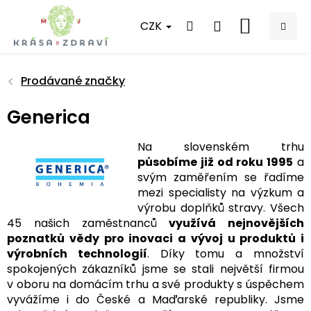
Přejít
na
CZK
NÁKUPNÍ
obsah
KOŠÍK
Prodávané značky
Generica
Na slovenském trhu
působíme již od roku 1995
a
svým zaměřením se řadíme
mezi specialisty na výzkum a
výrobu doplňků stravy. Všech
45 našich zaměstnanců
využívá nejnovějších
poznatků vědy pro inovaci a vývoj u produktů i
výrobních technologií
. Díky tomu a množství
spokojených zákazníků jsme se stali největší firmou
v oboru na domácím trhu a své produkty s úspěchem
vyvážíme i do České a Maďarské republiky. Jsme