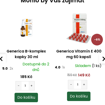
Mohlo by Vás zajímat
p
r
v
k
y
v
ý
p
i
s
-6%
u
Generica B-komplex
Generica Vitamín E 400
kapky 30 ml
mg 60 kapslí
Dostupné do 2
Skladem
(1 ks)
4.0
1x
5.0
2x
dnů
149 Kč
159 Kč
185 Kč