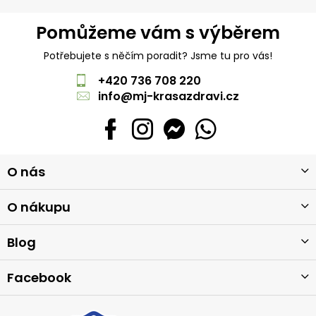
Pomůžeme vám s výběrem
Potřebujete s něčím poradit? Jsme tu pro vás!
+420 736 708 220
info
@
mj-krasazdravi.cz
Z
O nás
á
p
a
O nákupu
t
í
Blog
Facebook