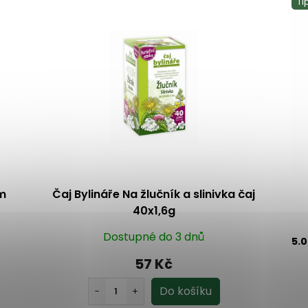
Ti
em
Čaj Bylináře Na žlučník a slinivka čaj
40x1,6g
Dostupné do 3 dnů
5.
57 Kč