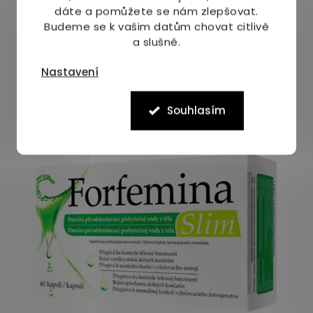
dáte a pomůžete se nám zlepšovat.
Budeme se k vašim datům chovat citlivě
a slušně.
Nastavení
Mohlo by Vás zajímat
Souhlasím