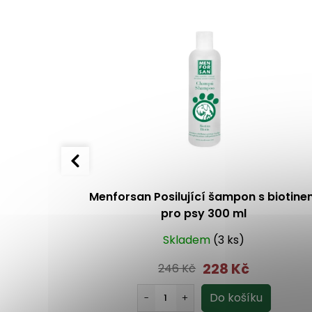
žatý kapsle
Menforsan Posilující šampon s biotin
pro psy 300 ml
Skladem
(3 ks)
228 Kč
246 Kč