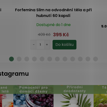
i
Forfemina Slim na odvodnění těla a při
hubnutí 60 kapslí
Dostupné do 1 dne
5.
395 Kč
409 Kč
instagramu