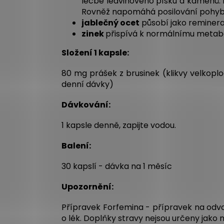
léčbě ledvinového písku a kamenů. 
Rovněž napomáhá posilování pohybov
jablečný ocet
působí jako reminera
zinek
přispívá k normálnímu metabo
Složení 1 kapsle:
80 mg prášek z brusinek (klikvy velkopl
denní dávky)
Dávkování:
1 kapsle denně, zapijte vodou.
Balení:
30 kapslí - dávka na 1 měsíc
Upozornění:
Přípravek Forfemina - přípravek na odvo
o lék. Doplňky stravy nejsou určeny jak