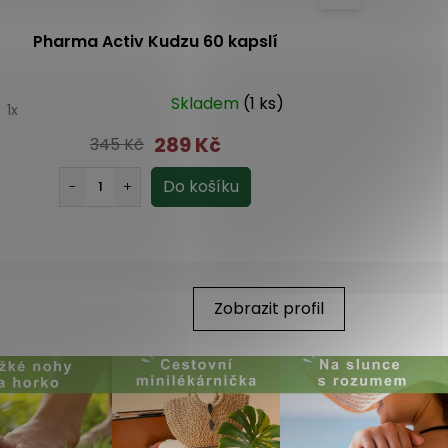
Pharma Activ Kudzu 60 kapslí
Hima
Skladem
(1 ks)
0
1x
289 Kč
345 Kč
Zobrazit profil