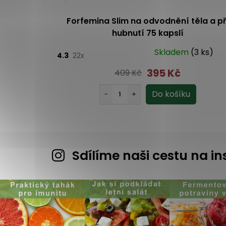
 kapslí
Forfemina Slim na odvodnění těla a př
hubnutí 75 kapslí
m
(1 ks)
Skladem
(3 ks)
4.3
22x
395 Kč
409 Kč
Sdílíme naši cestu na 