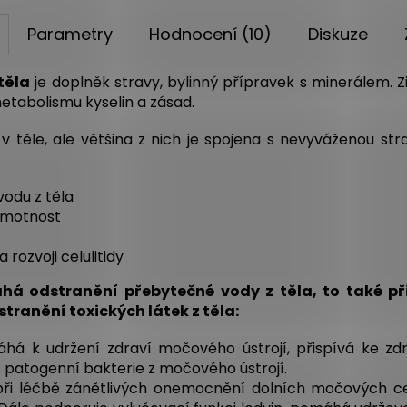
Parametry
Hodnocení (10)
Diskuze
těla
je doplněk stravy, bylinný přípravek s minerálem.
etabolismu kyselin a zásad.
v těle, ale většina z nich je spojena s nevyváženou st
odu z těla
hmotnost
 rozvoji celulitidy
há odstranění přebytečné vody z těla, to také při
ranění toxických látek z těla:
á k udržení zdraví močového ústrojí, přispívá ke zdr
patogenní bakterie z močového ústrojí.
i léčbě zánětlivých onemocnění dolních močových ces