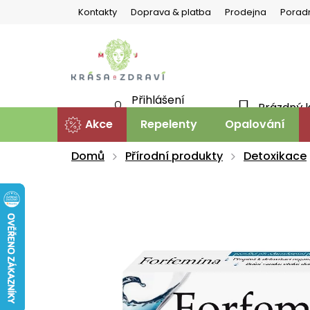
Přejít
Kontakty
Doprava & platba
Prodejna
Porad
na
obsah
Přihlášení
Prázdný 
NÁKU
Nová registrace
Akce
Repelenty
Opalování
KOŠÍ
Domů
Přírodní produkty
Detoxikace