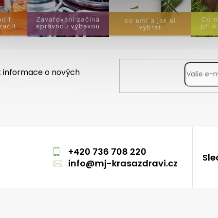
t informace o nových
m
+420 736 708 220
Sle
info
@
mj-krasazdravi.cz