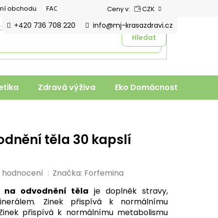
ní obchodu
FAQ
Ceny v:
CZK
+420 736 708 220
info@mj-krasazdravi.cz
Hledat
tika
Zdravá výživa
Eko Domácnost
Veter
dnění těla 30 kapslí
i hodnocení
Značka:
Forfemina
k na odvodnění těla
je doplněk stravy,
inerálem. Zinek přispívá k normálnímu
Zinek přispívá k normálnímu metabolismu