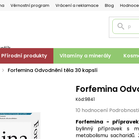
na
Věrnostní program
Vrácení a reklamace
Blog
Hodnoce
košík
PNÍ
Přírodní produkty
Vitamíny a minerály
Kosme
K
Forfemina Odvodnění těla 30 kapslí
Forfemina Odvo
Kód:
9841
Průměrné
10 hodnocení
Podrobnost
hodnocení
Forfemina - příprave
produktu
bylinný přípravek s m
je
metabolismu sacharidů. 
3,7