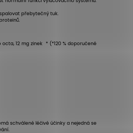
at normální funkci vylučovacího systému.
 spalovat přebytečný tuk.
proteinů.
o octa, 12 mg zinek * (*120 % doporučené
emá schválené léčivé účinky a nejedná se
ání.