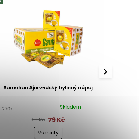
p
Samahan Ajurvédský bylinný nápoj
Sudantha
Skladem
0
270x
4.8
19x
79 Kč
90 Kč
Varianty