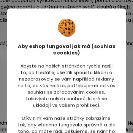
Dále podporuje vylučovací funkci ledvin, pomáhá udržov
ého aparátu a udržení pružných svalů, kloubů a šlach.
lizer a tonikum, pomáhá udržovat normální chuť k jídlu a
lismu sacharidů a normální syntéze mastných kyselin a 
odé), 50 mg extrakt z kopřivy, 50 mg prášek z jablečnéh
Aby eshop
fungoval jak má (souhlas
s cookies)
Abyste na našich stránkách rychle našli
to, co hledáte, ušetřili spoustu klikání a
nezobrazovaly se vám například reklamy
na to, co vás neláká, potřebujeme od vás
souhlas se zpracováním cookies,
takových malých souborů, které se
ukládají ve vašem prohlížeči.
Díky nim vám naše stránky zobrazíme
dnění těla cps.30 je registrovaný jako doplněk stravy. N
tak, aby všechno fungovalo správně a dle
o náhrada pestré stravy. Nepřekračujte doporučené dávkov
toho, co máte rádi.
Děkujeme, že nám ho