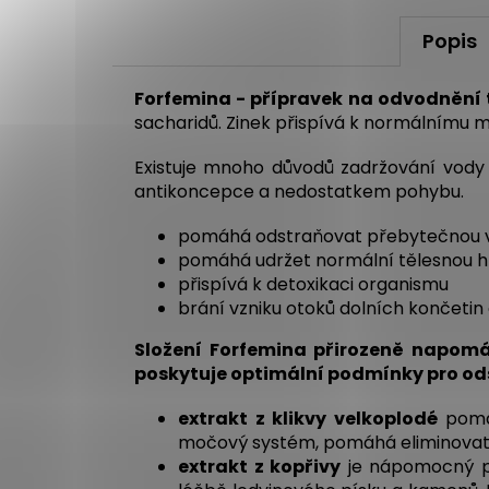
Popis
Forfemina - přípravek na odvodnění 
sacharidů. Zinek přispívá k normálnímu m
Existuje mnoho důvodů zadržování vody 
antikoncepce a nedostatkem pohybu.
pomáhá odstraňovat přebytečnou v
pomáhá udržet normální tělesnou 
přispívá k detoxikaci organismu
brání vzniku otoků dolních končetin a
Složení Forfemina přirozeně napomá
poskytuje optimální podmínky pro odst
extrakt z klikvy velkoplodé
pomáh
močový systém, pomáhá eliminovat 
extrakt z kopřivy
je nápomocný př