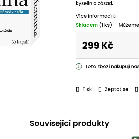
kyselin a zásad.
z
5
Více informací
hvězdiček.
Skladem
(1 ks)
Můžeme 
299 Kč
Měrná
cena:
Toto zboží nakupují na
Tisk
Zeptat se
Související produkty