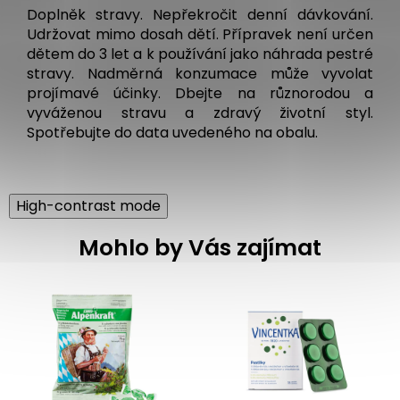
Doplněk stravy. Nepřekročit denní dávkování.
Udržovat mimo dosah dětí. Přípravek není určen
dětem do 3 let a k používání jako náhrada pestré
stravy. Nadměrná konzumace může vyvolat
projímavé účinky. Dbejte na různorodou a
vyváženou stravu a zdravý životní styl.
Spotřebujte do data uvedeného na obalu.
High-contrast mode
Mohlo by Vás zajímat