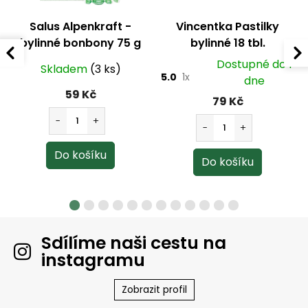
Salus Alpenkraft -
Vincentka Pastilky
bylinné bonbony 75 g
bylinné 18 tbl.
Dostupné do 1
Skladem
(3 ks)
5.0
1x
dne
59 Kč
79 Kč
Sdílíme naši cestu na
instagramu
Zobrazit profil