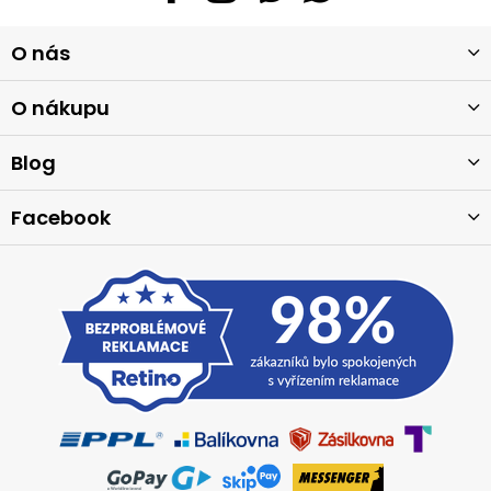
Z
O nás
á
p
a
O nákupu
t
í
Blog
Facebook