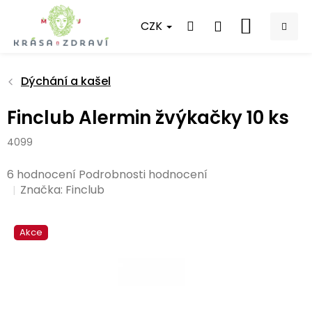
Přejít
na
CZK
NÁKUPNÍ
obsah
KOŠÍK
Dýchání a kašel
Finclub Alermin žvýkačky 10 ks
4099
Průměrné
6 hodnocení
Podrobnosti hodnocení
hodnocení
Značka:
Finclub
produktu
je
Akce
5,0
z
5
hvězdiček.