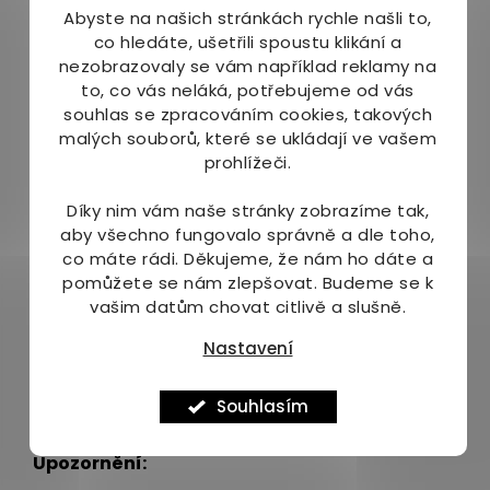
Abyste na našich stránkách rychle našli to,
gumová báze; sladidla: isomalt, xylitol, mannitol,
co hledáte, ušetřili spoustu klikání a
acesulfam K, sukralóza, thaumatin; aroma;
nezobrazovaly se vám například reklamy na
extrakt z listů perily (Perilla frutescencs);
to, co vás neláká, potřebujeme od vás
arabská guma, látky protispékavé: přírodní
souhlas se zpracováním cookies, takových
stearan hořečnatý, talek; barviva: CL
malých souborů, které se ukládají ve vašem
potravinářská modř 2; sójový lecitin
prohlížeči.
(emulsifikátor); tocopherol.
Dávkování
:
Díky nim vám naše stránky zobrazíme tak,
aby všechno fungovalo správně a dle toho,
1-2 žvýkačky denně, při akutních potížích lze
co máte rádi.
Děkujeme, že nám ho dáte a
dávku zvýšit. Žvýkačku žvýkat kdykoliv během
pomůžete se nám zlepšovat. Budeme se k
dne, minimálně 10 až 15 minut, aby se uvolnily
vašim datům chovat citlivě a slušně.
obsažené přírodní složky.
Nastavení
Balení
:
Souhlasím
10 žvýkaček - dávka na 6-12 dní
Upozornění
: