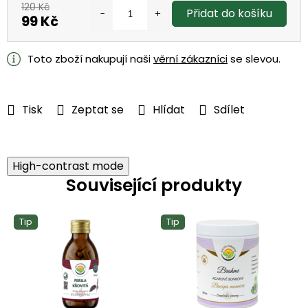
120 Kč
Přidat do košíku
99 Kč
Měrná
cena:
Toto zboží nakupují naši
věrní zákazníci
se slevou.
Tisk
Zeptat se
Hlídat
Sdílet
High-contrast mode
Související produkty
Tip
Tip