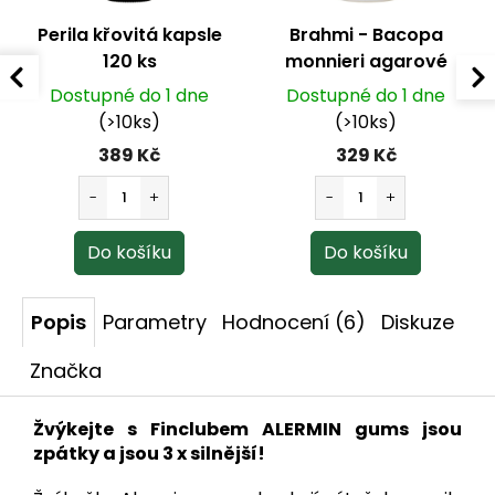
Perila křovitá kapsle
Brahmi - Bacopa
120 ks
monnieri agarové
bonbony 60 ks
Dostupné do 1 dne
Dostupné do 1 dne
(>10ks)
(>10ks)
389 Kč
329 Kč
Popis
Parametry
Hodnocení (6)
Diskuze
Značka
Žvýkejte s Finclubem ALERMIN gums jsou
zpátky a jsou 3 x silnější!