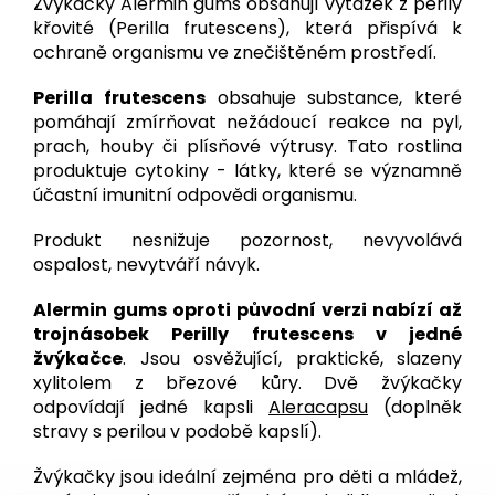
Žvýkačky Alermin gums obsahují výtažek z perily
křovité (Perilla frutescens), která přispívá k
ochraně organismu ve znečištěném prostředí.
Perilla frutescens
obsahuje substance, které
pomáhají zmírňovat nežádoucí reakce na pyl,
prach, houby či plísňové výtrusy. Tato rostlina
produktuje cytokiny - látky, které se významně
účastní imunitní odpovědi organismu.
Produkt nesnižuje pozornost, nevyvolává
ospalost, nevytváří návyk.
Alermin gums oproti původní verzi nabízí až
trojnásobek Perilly frutescens v jedné
žvýkačce
. Jsou osvěžující, praktické, slazeny
xylitolem z březové kůry. Dvě žvýkačky
odpovídají jedné kapsli
Aleracapsu
(doplněk
stravy s perilou v podobě kapslí).
Žvýkačky jsou ideální zejména pro děti a mládež,