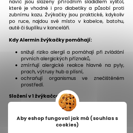
navíc jsou slazeny přírodním sladidlem xylitol,
které je vhodné i pro diabetiky a působí proti
zubnímu kazu. Žvýkačky jsou praktické, kdykoliv
po ruce, najdou své místo v kabelce, batohu,
autě či šuplíku v kanceláři.
Kdy Alermin žvýkačky pomáhají:
snižují riziko alergií a pomáhají při zvládání
prvních alergických příznaků,
zmírňují alergické reakce hlavně na pyly,
prach, výtrusy hub a plísní,
ochraňují organismus ve znečištěném
prostředí.
Složení
v 1 žvýkačce:
75 mg Perila křovitá (Perilla frutescens, sušený
extrakt odpovídající 3,9 g čerstvých listů rostliny)
Aby eshop
fungoval jak má (souhlas s
cookies)
Přídatné látky: