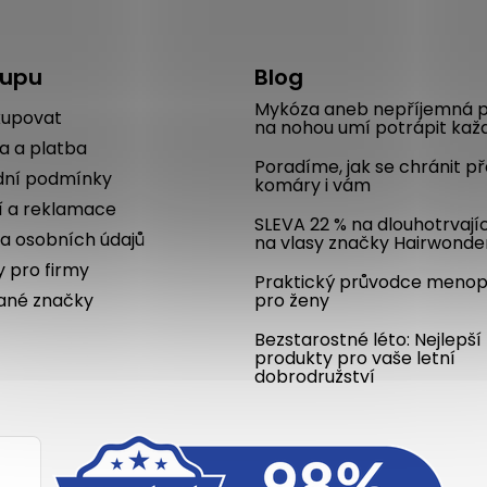
kupu
Blog
Mykóza aneb nepříjemná p
kupovat
na nohou umí potrápit kaž
a a platba
Poradíme, jak se chránit p
ní podmínky
komáry i vám
í a reklamace
SLEVA 22 % na dlouhotrvají
a osobních údajů
na vlasy značky Hairwonde
y pro firmy
Praktický průvodce meno
ané značky
pro ženy
Bezstarostné léto: Nejlepší
produkty pro vaše letní
dobrodružství