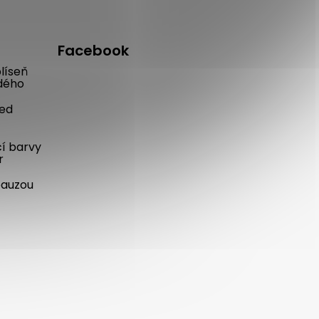
Facebook
líseň
dého
řed
cí barvy
r
pauzou