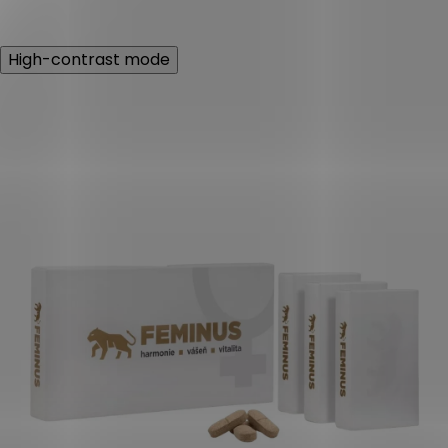
z
5
hvězdiček.
High-contrast mode