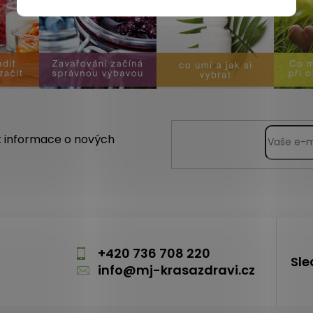
t informace o nových
m
+420 736 708 220
Sle
info
@
mj-krasazdravi.cz