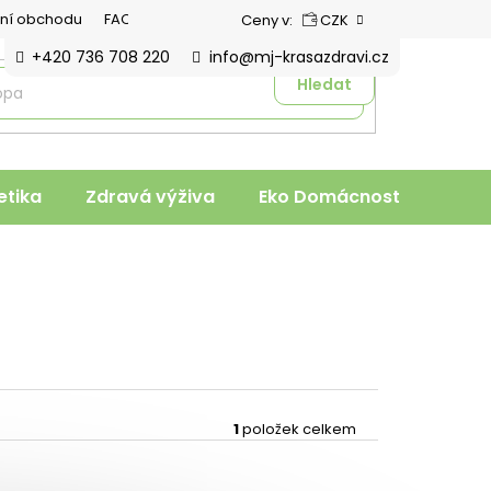
ní obchodu
FAQ
Ceny v:
CZK
+420 736 708 220
info@mj-krasazdravi.cz
Hledat
tika
Zdravá výživa
Eko Domácnost
Veter
1
položek celkem