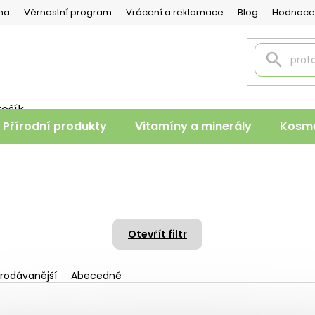
na
Věrnostní program
Vrácení a reklamace
Blog
Hodnoce
košík
PNÍ
Přírodní produkty
Vitamíny a minerály
Kosme
K
Otevřít filtr
rodávanější
Abecedně