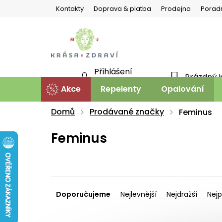
Přejít
Kontakty
Doprava & platba
Prodejna
Porad
na
obsah
Přihlášení
Prázdný 
NÁKU
Nová registrace
Akce
Repelenty
Opalování
KOŠÍ
Domů
Prodávané značky
Feminus
Feminus
Ř
a
Doporučujeme
Nejlevnější
Nejdražší
Nejp
z
V
e