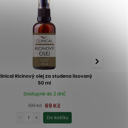
Novinka
linical Ricinový olej za studena lisovaný
ISISPha
50 ml
o
Dostupné do 2 dnů
69 Kč
109 Kč