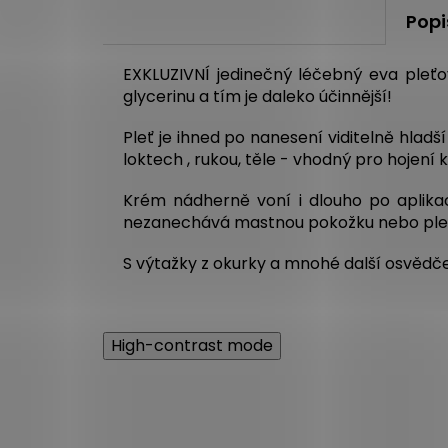
Popi
EXKLUZIVNÍ jedinečný léčebný eva ple
glycerinu a tím je daleko účinnější!
Pleť je ihned po nanesení viditelně hlad
loktech , rukou, těle - vhodný pro hojení
Krém nádherně voní i dlouho po aplikac
nezanechává mastnou pokožku nebo pleť. 
S výtažky z okurky a mnohé další osvědče
High-contrast mode