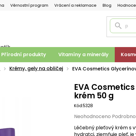
na
Věrnostní program
Vrácení a reklamace
Blog
Hodnoce
košík
PNÍ
Přírodní produkty
Vitamíny a minerály
Kosme
K
a
Krémy, gely na obličej
EVA Cosmetics Glyceríno
EVA Cosmetics 
krém 50 g
Kód:
5328
Průměrné
Neohodnoceno
Podrobno
hodnocení
Léčebný pleťový krém s v
produktu
hydratci, zjemňuje pleť, je