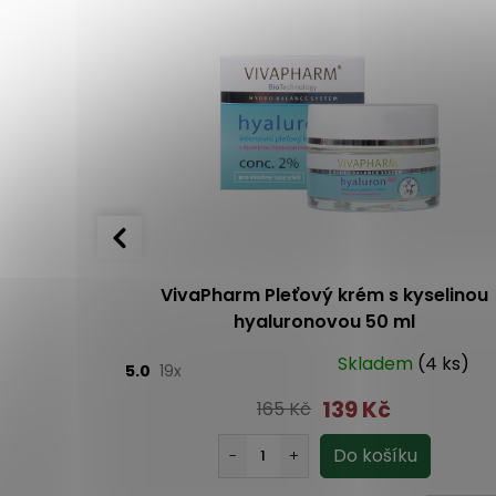
í čistící
VivaPharm Pleťový krém s kyselinou
hyaluronovou 50 ml
Skladem
(4 ks)
5.0
19x
139 Kč
165 Kč