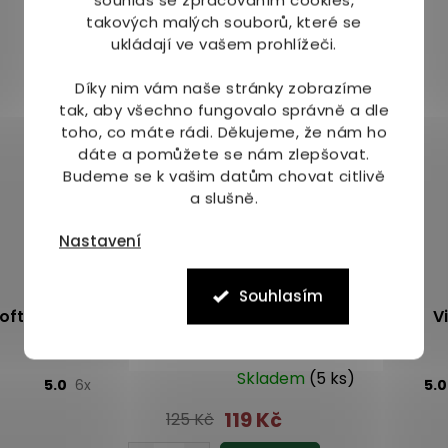
takových malých souborů, které se
ukládají ve vašem prohlížeči.
Díky nim vám naše stránky zobrazíme
tak, aby všechno fungovalo správně a dle
toho, co máte rádi.
Děkujeme, že nám ho
dáte a pomůžete se nám zlepšovat.
Budeme se k vašim datům chovat citlivě
a slušně.
Nastavení
Souhlasím
oft
VivaPharm Pleťový krém s kozím mlékem
V
50 ml
Skladem
(5 ks)
5.0
6x
5.
119 Kč
125 Kč