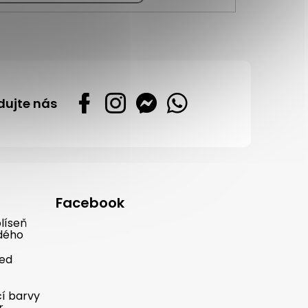
dujte nás
Facebook
líseň
dého
řed
cí barvy
r