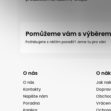
Pomůžeme vám s výběre
Potřebujete s něčím poradit? Jsme tu pro vás!
Z
á
O nás
O ná
p
a
O nás
Jak na
t
Kontakty
Doprav
í
Napište nám
Obchod
Poradna
Vrácen
Kariéra
Ochran