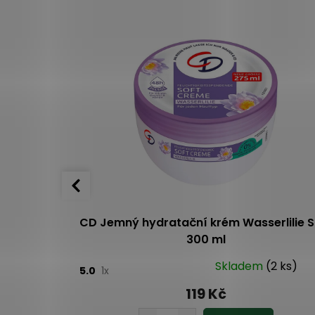
 mořskými
CD Jemný hydratační krém Wasserlilie S
ti 50 ml
300 ml
o 2 dnů
Skladem
(2 ks)
5.0
1x
119 Kč