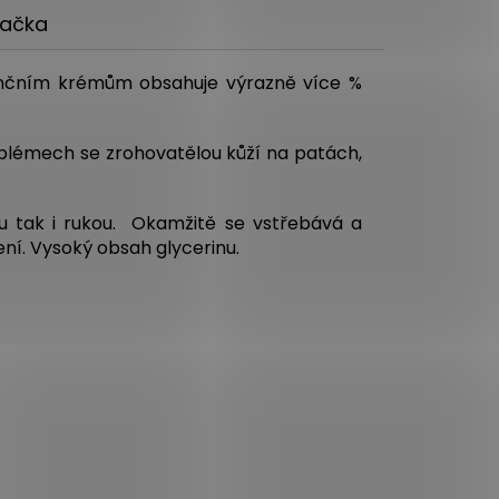
ačka
enčním krémům obsahuje výrazně více %
roblémech se zrohovatělou kůží na patách,
ou tak i rukou. Okamžitě se vstřebává a
ní. Vysoký obsah glycerinu.