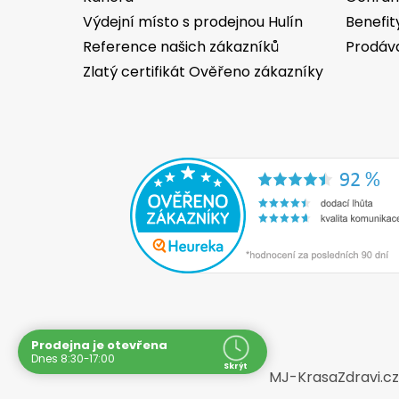
Výdejní místo s prodejnou Hulín
Benefit
Reference našich zákazníků
Prodáv
Zlatý certifikát Ověřeno zákazníky
Prodejna je otevřena
Dnes 8:30-17:00
Skrýt
MJ-KrasaZdravi.cz 
Navštivte nás osobně