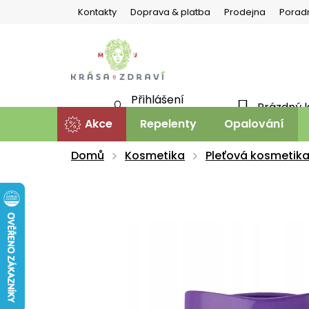
Přejít
Kontakty
Doprava & platba
Prodejna
Porad
na
obsah
Přihlášení
Prázdný 
NÁKU
Nová registrace
Akce
Repelenty
Opalování
KOŠÍ
Domů
Kosmetika
Pleťová kosmetik