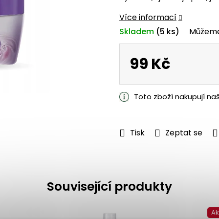
je
0,0
Více informací
z
Skladem
(5 ks)
Můžeme
5
hvězdiček.
99 Kč
Měrná
cena:
Toto zboží nakupují na
Tisk
Zeptat se
Související produkty
A