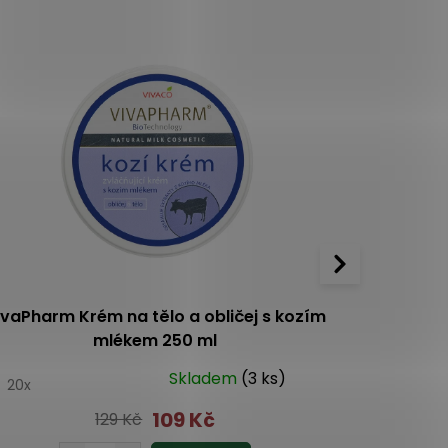
ivaPharm Krém na tělo a obličej s kozím
Rugar
mlékem 250 ml
Skladem
(3 ks)
0
20x
5.0
3x
109 Kč
129 Kč