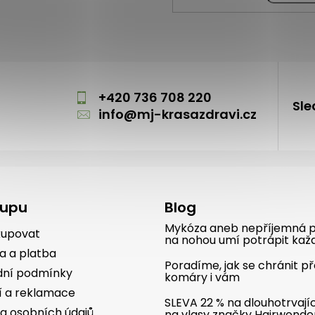
m
+420 736 708 220
Sle
info
@
mj-krasazdravi.cz
kupu
Blog
Mykóza aneb nepříjemná p
kupovat
na nohou umí potrápit kaž
a a platba
Poradíme, jak se chránit p
ní podmínky
komáry i vám
í a reklamace
SLEVA 22 % na dlouhotrvají
a osobních údajů
na vlasy značky Hairwonde