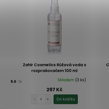
Zahir Cosmetics Růžová voda s
C
rozprašovačem 100 ml
Skladem
(3 ks)
5.0
3x
297 Kč