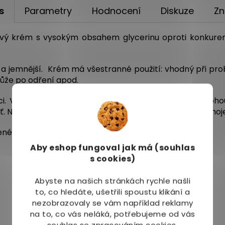
s
Parametry
Hodnocení
Diskuze
Zn
ťový krém s vysokým obsahem glycerinu oproti konkur
ší a jemnější. Krém má všestranné použití: vhodný při p
 kůže po odření apod.
i. Vhodný při potížích s pokraskanou kůži jak na noh
Nejlepší eva krém s léčebnými účinky na pokožku a hoje
né přírodní zdroje.
Nejsou testovány na zvířatech
.
Aby eshop
fungoval jak má (souhlas
s cookies)
Abyste na našich stránkách rychle našli
to, co hledáte, ušetřili spoustu klikání a
nezobrazovaly se vám například reklamy
Mohlo by Vás zajímat
na to, co vás neláká, potřebujeme od vás
souhlas se zpracováním cookies,