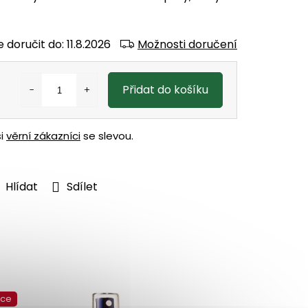
 doručit do:
11.8.2026
Možnosti doručení
Přidat do košíku
ši
věrní zákazníci
se slevou.
Hlídat
Sdílet
kce
Akce