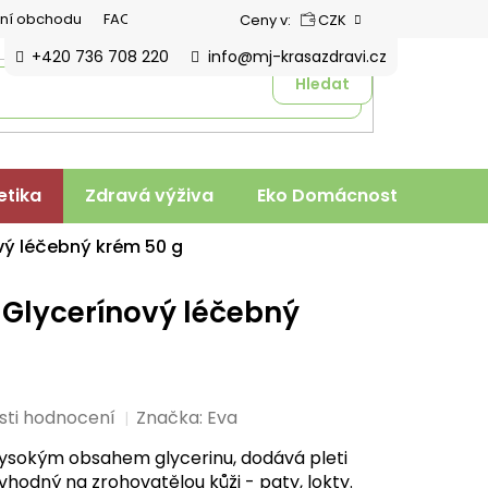
ní obchodu
FAQ
Ceny v:
CZK
+420 736 708 220
info@mj-krasazdravi.cz
Hledat
tika
Zdravá výživa
Eko Domácnost
Veter
vý léčebný krém 50 g
Glycerínový léčebný
sti hodnocení
Značka:
Eva
ysokým obsahem glycerinu, dodává pleti
 vhodný na zrohovatělou kůži - paty, lokty.