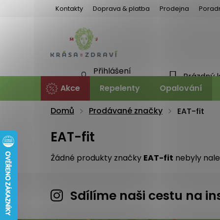
Přejít
Kontakty
Doprava & platba
Prodejna
Porad
na
obsah
Přihlášení
Prázdný 
NÁKU
Nová registrace
Akce
Repelenty
Opalování
KOŠÍ
Domů
Prodávané značky
EAT-fit
EAT-fit
Žádné produkty značky
EAT-fit
nebyly nalez
Sdílíme naši cestu na 