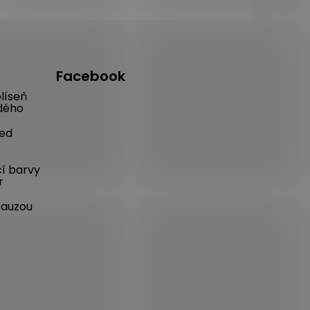
Facebook
líseň
dého
řed
cí barvy
r
pauzou