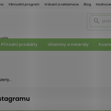
na
Věrnostní program
Vrácení a reklamace
Blog
Hodnoce
košík
PNÍ
Přírodní produkty
Vitamíny a minerály
Kosme
K
eny...
instagramu