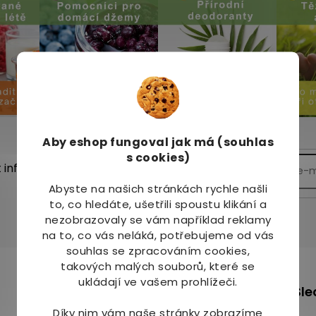
Aby eshop
fungoval jak má (souhlas
s cookies)
t informace o nových
Abyste na našich stránkách rychle našli
to, co hledáte, ušetřili spoustu klikání a
nezobrazovaly se vám například reklamy
na to, co vás neláká, potřebujeme od vás
souhlas se zpracováním cookies,
takových malých souborů, které se
m
ukládají ve vašem prohlížeči.
+420 736 708 220
Sle
info
@
mj-krasazdravi.cz
Díky nim vám naše stránky zobrazíme