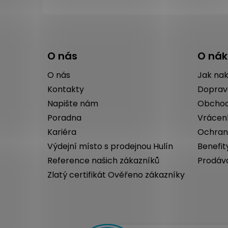
Z
á
O nás
O ná
p
a
O nás
Jak na
t
Kontakty
Doprav
í
Napište nám
Obchod
Poradna
Vrácen
Kariéra
Ochran
Výdejní místo s prodejnou Hulín
Benefit
Reference našich zákazníků
Prodáv
Zlatý certifikát Ověřeno zákazníky