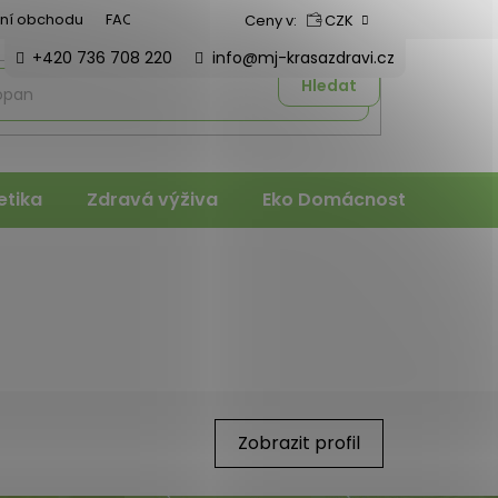
ní obchodu
FAQ
Ceny v:
CZK
+420 736 708 220
info@mj-krasazdravi.cz
Hledat
tika
Zdravá výživa
Eko Domácnost
Veter
Zobrazit profil