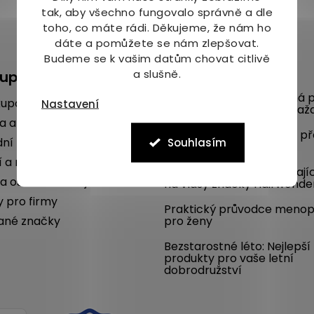
tak, aby všechno fungovalo správně a dle
toho, co máte rádi.
Děkujeme, že nám ho
dáte a pomůžete se nám zlepšovat.
Budeme se k vašim datům chovat citlivě
a slušně.
kupu
Blog
Mykóza aneb nepříjemná p
kupovat
Nastavení
na nohou umí potrápit kaž
a a platba
Poradíme, jak se chránit p
ní podmínky
Souhlasím
komáry i vám
í a reklamace
SLEVA 22 % na dlouhotrvají
a osobních údajů
na vlasy značky Hairwonde
y pro firmy
Praktický průvodce meno
ané značky
pro ženy
Bezstarostné léto: Nejlepší
produkty pro vaše letní
dobrodružství