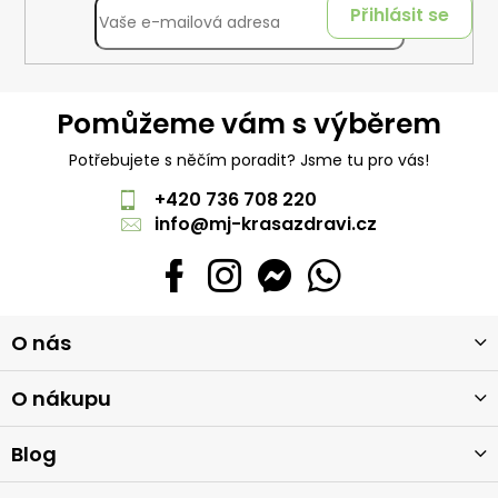
Přihlásit se
Pomůžeme vám s výběrem
Potřebujete s něčím poradit? Jsme tu pro vás!
+420 736 708 220
info
@
mj-krasazdravi.cz
Z
O nás
á
p
a
O nákupu
t
í
Blog