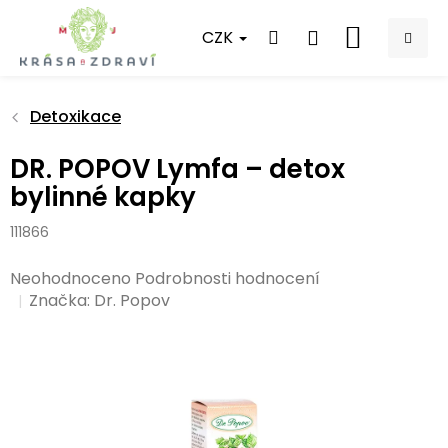
Přejít
na
CZK
NÁKUPNÍ
obsah
KOŠÍK
Detoxikace
DR. POPOV Lymfa – detox
bylinné kapky
111866
Průměrné
Neohodnoceno
Podrobnosti hodnocení
hodnocení
Značka:
Dr. Popov
produktu
je
0,0
z
5
hvězdiček.