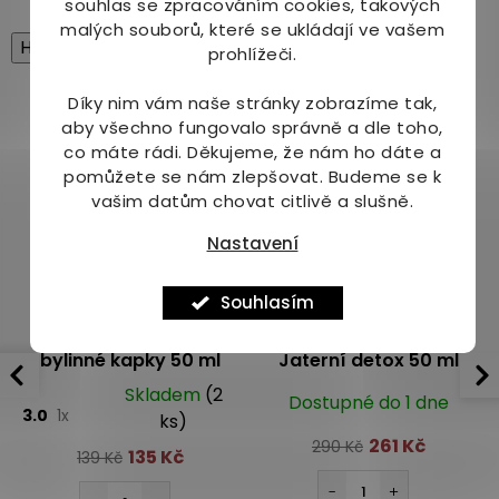
souhlas se zpracováním cookies, takových
malých souborů, které se ukládají ve vašem
High-contrast mode
prohlížeči.
Mohlo by Vás zajímat
Díky nim vám naše stránky zobrazíme tak,
aby všechno fungovalo správně a dle toho,
co máte rádi.
Děkujeme, že nám ho dáte a
Akce
pomůžete se nám zlepšovat. Budeme se k
Více za méně
vašim datům chovat citlivě a slušně.
Nastavení
Souhlasím
DR. POPOV Čištění
YaoMedica 024 -
bylinné kapky 50 ml
Jaterní detox 50 ml
Skladem
(2
Dostupné do 1 dne
3.0
1x
ks)
261 Kč
290 Kč
135 Kč
139 Kč