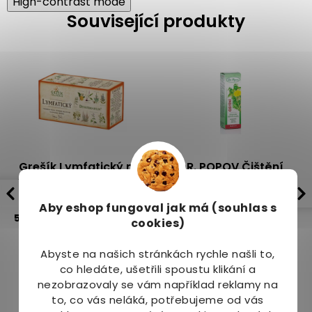
High-contrast mode
Související produkty
Grešík Lymfatický n.s.
DR. POPOV Čištění
20x1.5g Devatero bylin
bylinné kapky 50 ml
Dostupné do 3
Skladem
(2
Aby eshop
fungoval jak má (souhlas s
5.0
1x
3.0
1x
dnů
ks)
cookies)
47 Kč
135 Kč
139 Kč
Abyste na našich stránkách rychle našli to,
co hledáte, ušetřili spoustu klikání a
nezobrazovaly se vám například reklamy na
to, co vás neláká, potřebujeme od vás