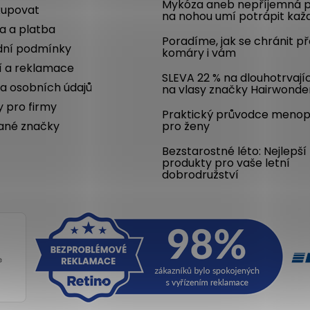
Mykóza aneb nepříjemná p
kupovat
na nohou umí potrápit kaž
a a platba
Poradíme, jak se chránit p
ní podmínky
komáry i vám
í a reklamace
SLEVA 22 % na dlouhotrvají
a osobních údajů
na vlasy značky Hairwonde
y pro firmy
Praktický průvodce meno
ané značky
pro ženy
Bezstarostné léto: Nejlepší
produkty pro vaše letní
dobrodružství