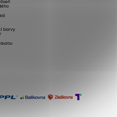
líseň
dého
řed
cí barvy
r
pauzou