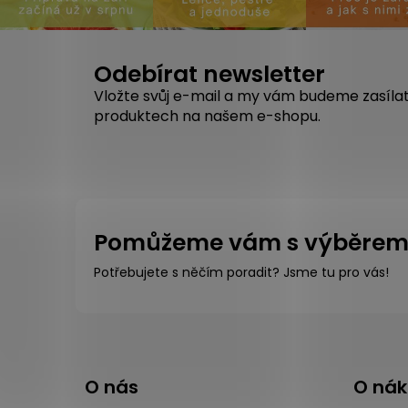
Odebírat newsletter
Vložte svůj e-mail a my vám budeme zasíla
produktech na našem e-shopu.
Pomůžeme vám s výběre
Potřebujete s něčím poradit? Jsme tu pro vás!
Z
á
O nás
O ná
p