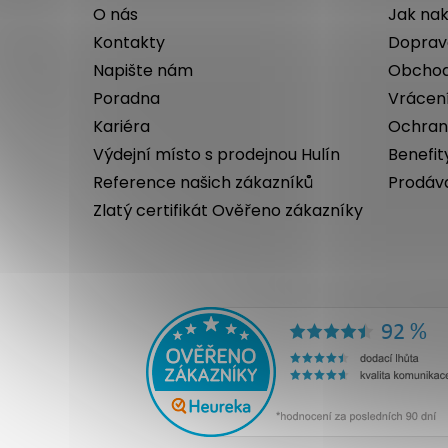
a
O nás
Jak na
t
Kontakty
Doprav
í
Napište nám
Obchod
Poradna
Vrácen
Kariéra
Ochran
Výdejní místo s prodejnou Hulín
Benefit
Reference našich zákazníků
Prodáv
Zlatý certifikát Ověřeno zákazníky