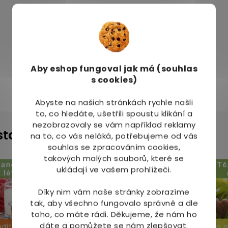
Aby eshop
fungoval jak má (souhlas
s cookies)
O
Abyste na našich stránkách rychle našli
v
to, co hledáte, ušetřili spoustu klikání a
l
nezobrazovaly se vám například reklamy
á
instagramu
na to, co vás neláká, potřebujeme od vás
d
souhlas se zpracováním cookies,
a
c
takových malých souborů, které se
í
ukládají ve vašem prohlížeči.
p
r
Díky nim vám naše stránky zobrazíme
v
tak, aby všechno fungovalo správně a dle
k
toho, co máte rádi.
Děkujeme, že nám ho
y
dáte a pomůžete se nám zlepšovat.
v