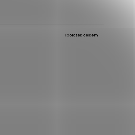
1
položek celkem