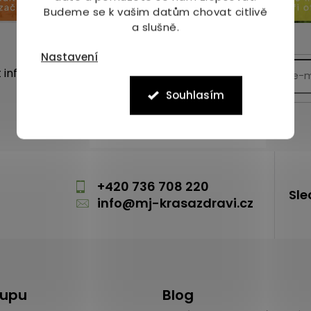
ý
Budeme se k vašim datům chovat citlivě
p
a slušně.
i
s
Nastavení
u
t informace o nových
Souhlasím
m
+420 736 708 220
Sle
info
@
mj-krasazdravi.cz
kupu
Blog