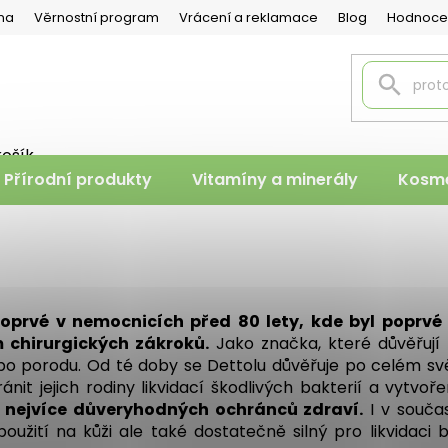
na
Věrnostní program
Vrácení a reklamace
Blog
Hodnoce
košík
PNÍ
Přírodní produkty
Vitamíny a minerály
Kosme
K
prvé v nemocnicích před 80 lety, kde byl poprvé p
 chirurgických zákroků.
Jako značka, které důvěřují 
 porodu. Od té doby se Dettolu důvěřuje po celém svě
t jejich rodiny likvidací škodlivých bakterií a vytvo
z nejvíce důveryhodných ochránců zdraví.
I v součas
oužití na kůži ale také dostatečně silný pro likvidaci b