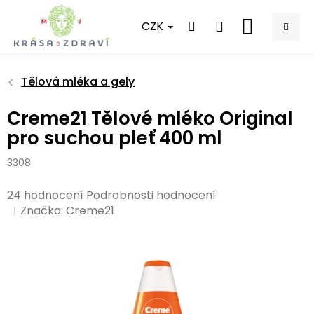
Přejít
na
CZK
NÁKUPNÍ
obsah
KOŠÍK
Tělová mléka a gely
Creme21 Tělové mléko Original
pro suchou pleť 400 ml
3308
Průměrné
24 hodnocení
Podrobnosti hodnocení
hodnocení
Značka:
Creme21
produktu
je
5,0
z
5
hvězdiček.