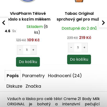
VivaPharm Tělové
Tabac Original
máslo s kozím mlékem
sprchový gel pro muže
200 ml
400 ml
Skladem
(6
Dostupné do 2 dnů
4.6
9x
ks)
219 Kč
239 Kč
109 Kč
129 Kč
Popis
Parametry
Hodnocení (24)
Diskuze
Značka
Vzduch a láska pro celé tělo! Creme 21 Body Milk
ORIGINAL je bohatý a intenzivní pečující