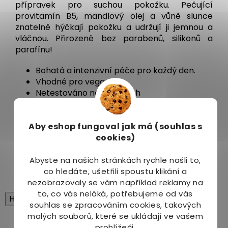
přípravek pro suchou pokožku. Pečující
provitamín B5, mandlový olej a vůně slunce
znatelně hýčkají pokožku a udržují ji jemnou a
vláčnou. Přirozeně bez parabenů, silikonů a
parafínu!
Bohatá a intenzivní péče pro každý den.
Vhodné pro vegany
Netestováno na zvířatech
Vyrobeno v Německu
Dermatologicky potvrzená dobrá
Aby eshop
fungoval jak má (souhlas s
snášenlivost s pokožkou
cookies)
V naší nabídce naleznete i další produkty řady
Creme21
.
Abyste na našich stránkách rychle našli to,
co hledáte, ušetřili spoustu klikání a
nezobrazovaly se vám například reklamy na
to, co vás neláká, potřebujeme od vás
High-contrast mode
souhlas se zpracováním cookies, takových
malých souborů, které se ukládají ve vašem
Mohlo by Vás zajímat
prohlížeči.