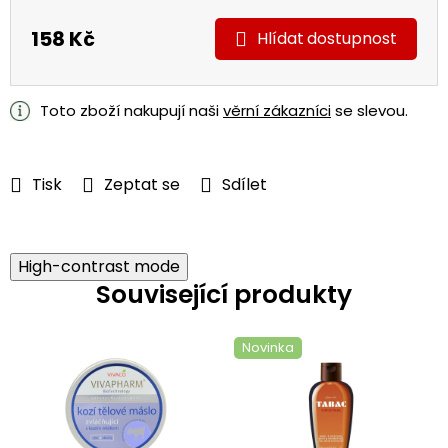
158 Kč
Hlídat
Měrná
cena:
Toto zboží nakupují naši
věrní zákazníci
se slevou.
Tisk
Zeptat se
Sdílet
High-contrast mode
Související produkty
Novinka