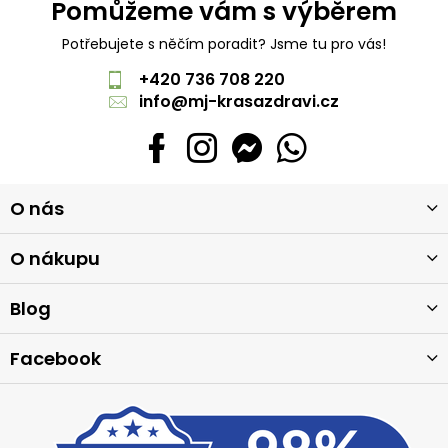
Pomůžeme vám s výběrem
Potřebujete s něčím poradit? Jsme tu pro vás!
+420 736 708 220
info
@
mj-krasazdravi.cz
Z
O nás
á
p
a
O nákupu
t
í
Blog
Facebook