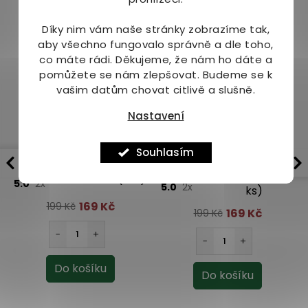
Díky nim vám naše stránky zobrazíme tak,
aby všechno fungovalo správně a dle toho,
co máte rádi.
Děkujeme, že nám ho dáte a
pomůžete se nám zlepšovat. Budeme se k
vašim datům chovat citlivě a slušně.
Nastavení
Fenjal Tělové mléko
Fenjal Tělové mléko
Souhlasím
pro suchou pokožku
pro normální a suchou
Intensive 400 ml
pokožku Classic 400
Skladem
(2
Skladem
(1 ks)
5.0
2x
ml
5.0
2x
ks)
169 Kč
199 Kč
169 Kč
199 Kč