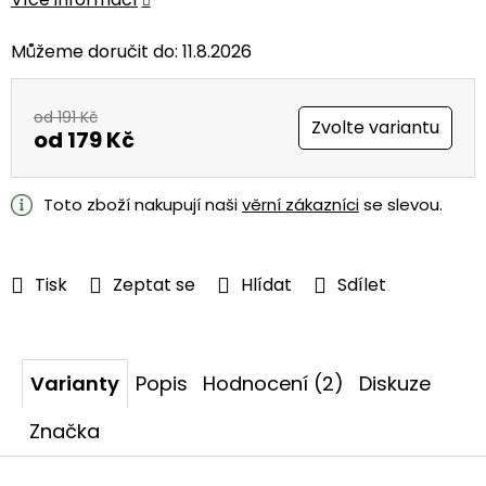
Můžeme doručit do:
11.8.2026
od 191 Kč
Zvolte variantu
od
179 Kč
Měrná
cena:
Toto zboží nakupují naši
věrní zákazníci
se slevou.
Tisk
Zeptat se
Hlídat
Sdílet
Varianty
Popis
Hodnocení (2)
Diskuze
Značka