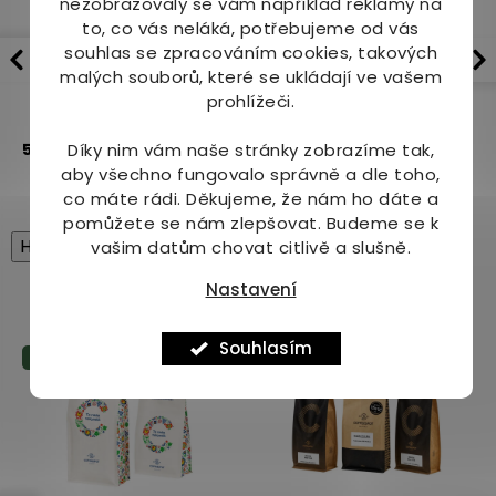
nezobrazovaly se vám například reklamy na
to, co vás neláká, potřebujeme od vás
souhlas se zpracováním cookies, takových
Coffeespot Guatemala
Káva - Columbia
malých souborů, které se ukládají ve vašem
Huehuetenango
Supremo
prohlížeči.
Dostupné do 2
Dostupné do 1
5.0
1x
5.0
3x
Díky nim vám naše stránky zobrazíme tak,
dnů
dne
aby všechno fungovalo správně a dle toho,
94 Kč
206 Kč
216 Kč
co máte rádi.
Děkujeme, že nám ho dáte a
pomůžete se nám zlepšovat. Budeme se k
High-contrast mode
vašim datům chovat citlivě a slušně.
Nastavení
Mohlo by Vás zajímat
Souhlasím
Tip
Tip