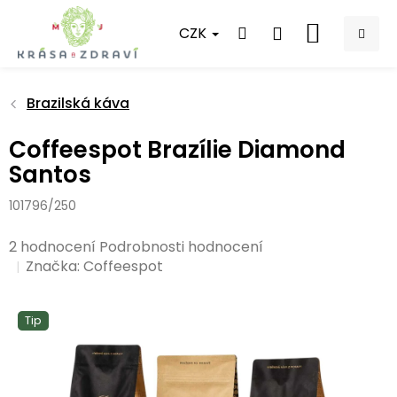
Přejít
na
CZK
NÁKUPNÍ
obsah
KOŠÍK
Brazilská káva
Coffeespot Brazílie Diamond
Santos
101796/250
Průměrné
2 hodnocení
Podrobnosti hodnocení
hodnocení
Značka:
Coffeespot
produktu
je
Tip
5,0
z
5
hvězdiček.