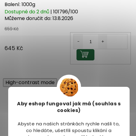
Balení: 1000g
Dostupné do 2 dnů
| 101796/100
Můžeme doručit do:
13.8.2026
659 Kč
645 Kč
Do košíku
High-contrast mode
Související produkty
Aby eshop
fungoval jak má (souhlas s
Tip
cookies)
Abyste na našich stránkách rychle našli to,
co hledáte, ušetřili spoustu klikání a