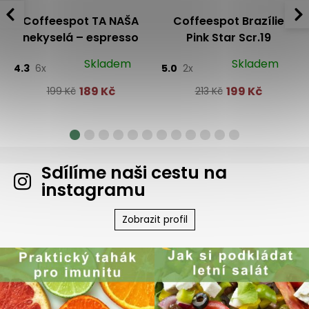
Coffeespot TA NAŠA
Coffeespot Brazílie
nekyselá – espresso
Pink Star Scr.19
směs vyladěná do
Skladem
Skladem
4.3
6x
5.0
2x
kávovaru
189 Kč
199 Kč
199 Kč
213 Kč
Sdílíme naši cestu na
instagramu
Zobrazit profil