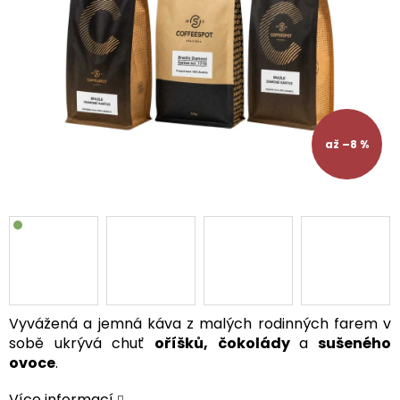
až –8 %
Vyvážená a jemná káva z malých rodinných farem v
sobě ukrývá chuť
oříšků, čokolády
a
sušeného
ovoce
.
Více informací