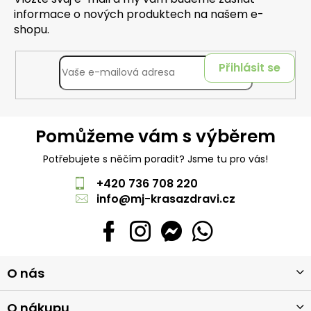
informace o nových produktech na našem e-
shopu.
Přihlásit se
Pomůžeme vám s výběrem
Potřebujete s něčím poradit? Jsme tu pro vás!
+420 736 708 220
info
@
mj-krasazdravi.cz
Z
O nás
á
p
a
O nákupu