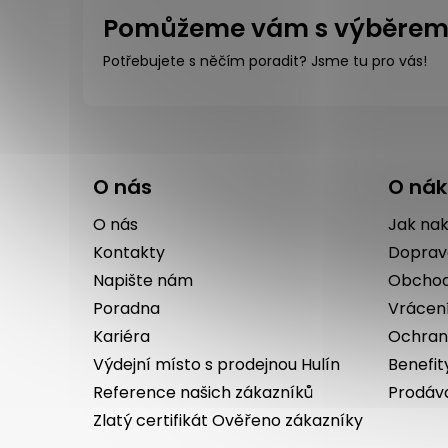
Pomůžeme vám s výběre
Potřebujete s něčím poradit? Jsme tu pro vás!
Z
á
O nás
O ná
p
a
O nás
Jak na
t
Kontakty
Doprav
í
Napište nám
Obchod
Poradna
Vrácen
Kariéra
Ochran
Výdejní místo s prodejnou Hulín
Benefit
Reference našich zákazníků
Prodáv
Zlatý certifikát Ověřeno zákazníky