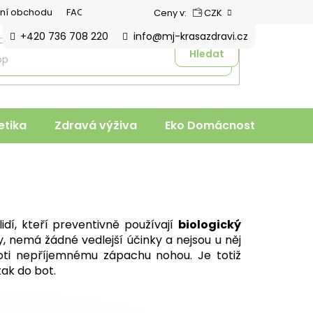
ní obchodu
FAQ
Ceny v:
CZK
+420 736 708 220
info@mj-krasazdravi.cz
Hledat
tika
Zdravá výživa
Eko Domácnost
Veter
idí, kteří preventivně používají
biologický
hy, nemá žádné vedlejší účinky a nejsou u něj
roti nepříjemnému zápachu nohou. Je totiž
tak do bot.