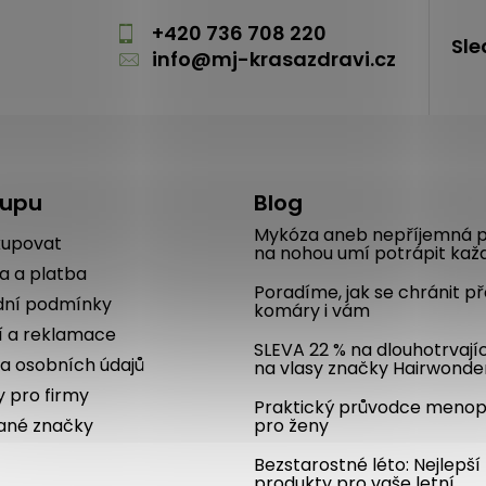
m
+420 736 708 220
Sle
info
@
mj-krasazdravi.cz
kupu
Blog
Mykóza aneb nepříjemná p
kupovat
na nohou umí potrápit kaž
a a platba
Poradíme, jak se chránit p
ní podmínky
komáry i vám
í a reklamace
SLEVA 22 % na dlouhotrvají
a osobních údajů
na vlasy značky Hairwonde
y pro firmy
Praktický průvodce meno
ané značky
pro ženy
Bezstarostné léto: Nejlepší
produkty pro vaše letní