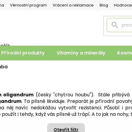
na
Věrnostní program
Vrácení a reklamace
Blog
Hodnoce
košík
PNÍ
Přírodní produkty
Vitamíny a minerály
Kosme
K
uba
m oligandrum
(česky "chytrou houbu"). Stále přibývá l
igandrum
. Ta plísně likviduje. Preparát je přírodní pova
na něj navíc nedokážou vytvořit rezistenci. Působí i p
použít i tehdy, když vás plísně už trápí. A to jak na nohy, 
Otevřít filtr