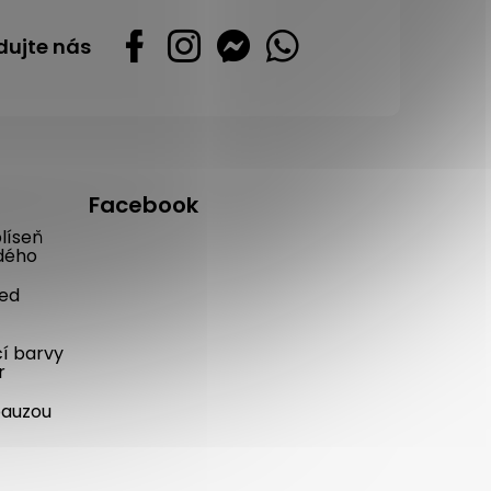
dujte nás
Facebook
líseň
dého
řed
cí barvy
r
pauzou