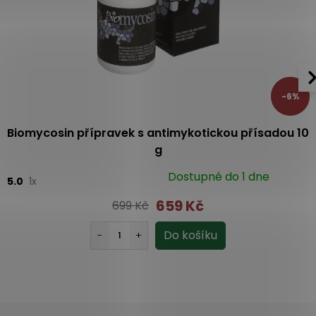
-6%
Biomycosin přípravek s antimykotickou přísadou 10
g
Dostupné do 1 dne
5.0
1x
659 Kč
699 Kč