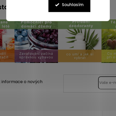
Souhlasím
instagramu
t informace o nových