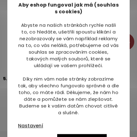
s
Aby eshop
fungoval jak má (souhlas
u
s cookies)
Abyste na našich stránkách rychle našli
to, co hledáte, ušetřili spoustu klikání a
nezobrazovaly se vám například reklamy
-4%
na to, co vás neláká, potřebujeme od vás
souhlas se zpracováním cookies,
Chytrá houba Biodeur Pythie Nail 3x3 g
takových malých souborů, které se
ukládají ve vašem prohlížeči.
Dostupné do 1 dne
5.0
2x
Díky nim vám naše stránky zobrazíme
tak, aby všechno fungovalo správně a dle
422 Kč
439 Kč
toho, co máte rádi.
Děkujeme, že nám ho
dáte a pomůžete se nám zlepšovat.
Budeme se k vašim datům chovat citlivě
a slušně.
Nastavení