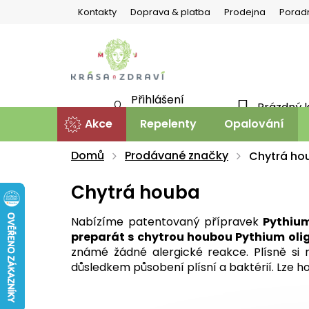
Přejít
Kontakty
Doprava & platba
Prodejna
Porad
na
obsah
Přihlášení
Prázdný 
NÁKU
Nová registrace
Akce
Repelenty
Opalování
KOŠÍ
Domů
Prodávané značky
Chytrá ho
Chytrá houba
Nabízíme patentovaný přípravek
Pythiu
preparát s chytrou houbou Pythium ol
známé žádné alergické reakce. Plísně si 
důsledkem působení plísní a baktérií. Lze ho 