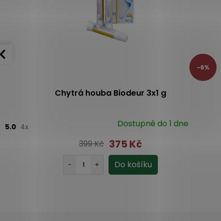
-6%
Chytrá houba Biodeur 3x1 g
Dostupné do 1 dne
5.0
4x
375 Kč
399 Kč