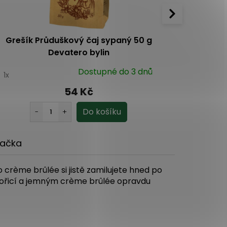
Grešík Průduškový čaj sypaný 50 g
Botani
Devatero bylin
Dostupné do 3 dnů
0
1x
54 Kč
ačka
 crème brûlée si jistě zamilujete hned po
 skořicí a jemným crème brûlée opravdu