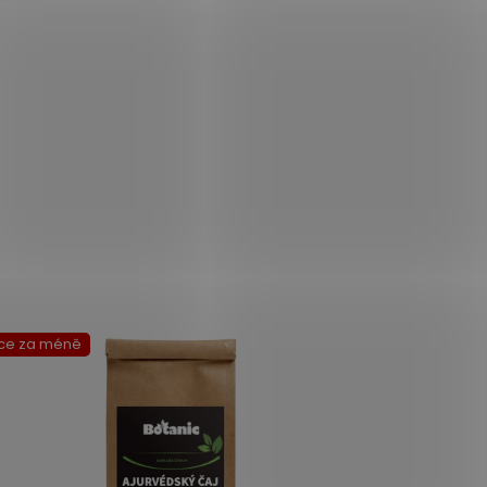
ce za méně
Více za mén