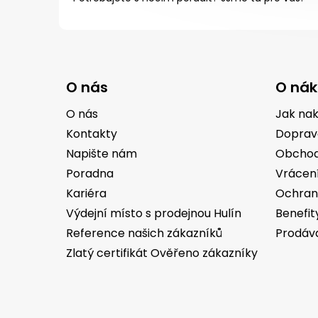
Z
á
O nás
O ná
p
a
O nás
Jak na
t
Kontakty
Doprav
í
Napište nám
Obchod
Poradna
Vrácen
Kariéra
Ochran
Výdejní místo s prodejnou Hulín
Benefit
Reference našich zákazníků
Prodáv
Zlatý certifikát Ověřeno zákazníky