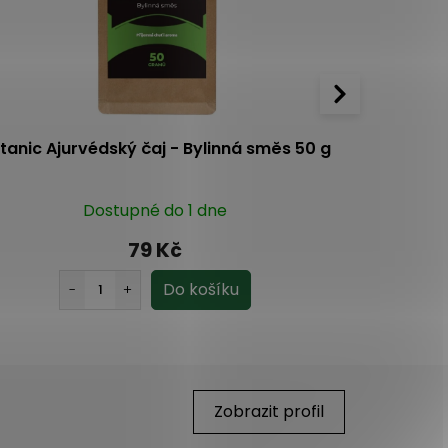
tanic Ajurvédský čaj - Bylinná směs 50 g
Botanic Le
Dostupné do 1 dne
79 Kč
Zobrazit profil