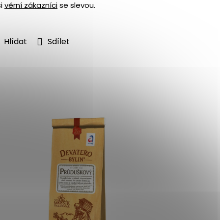
ši
věrní zákazníci
se slevou.
Hlídat
Sdílet
Více za mén