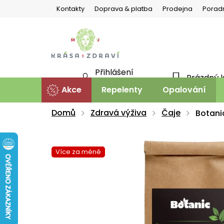
Přejít
Kontakty
Doprava & platba
Prodejna
Porad
na
obsah
Přihlášení
Prázdný 
NÁKU
Nová registrace
Akce
Repelenty
Opalování
KOŠÍ
Domů
Zdravá výživa
Čaje
Botani
Více za méně