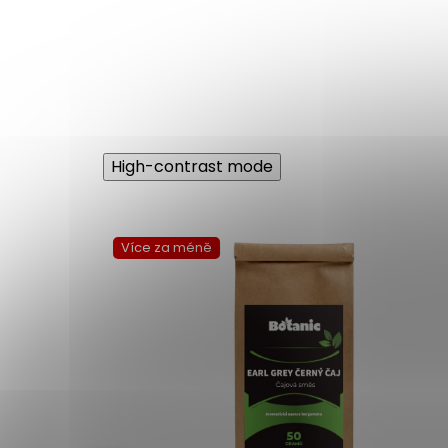
High-contrast mode
Více za méně