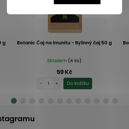
0 g
Botanic Čaj na imunitu - Bylinný čaj 50 g
Bo
Skladem
(4 ks)
59 Kč
instagramu