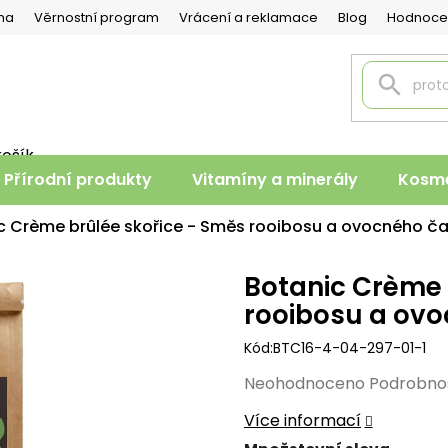
na
Věrnostní program
Vrácení a reklamace
Blog
Hodnoce
košík
PNÍ
Přírodní produkty
Vitamíny a minerály
Kosme
K
c Crème brûlée skořice - Směs rooibosu a ovocného ča
Botanic Crème 
rooibosu a ovo
Kód:
BTC16-4-04-297-01-1
Průměrné
Neohodnoceno
Podrobno
hodnocení
Více informací
produktu