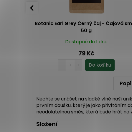
n, bílý čaj,
Botanic Earl Grey Černý čaj - Čajová s
50 g
Dostupné do 1 dne
79 Kč
Popi
Nechte se unášet na sladké vlně naší unik
prvním doušku, který je jako přivítáním 
neodolatelnou směs, která bude hrát na 
Složení