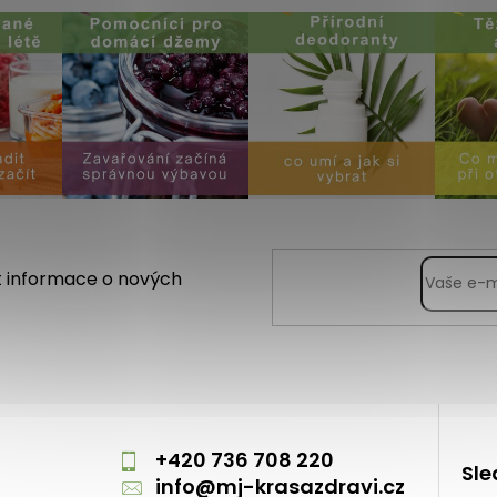
t informace o nových
m
+420 736 708 220
Sle
info
@
mj-krasazdravi.cz