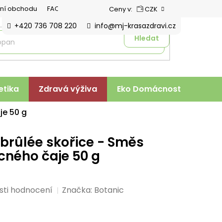
ní obchodu
FAQ
Ceny v:
CZK
+420 736 708 220
info@mj-krasazdravi.cz
Hledat
tika
Zdravá výživa
Eko Domácnost
Veter
je 50 g
brûlée skořice - Směs
cného čaje 50 g
sti hodnocení
Značka:
Botanic