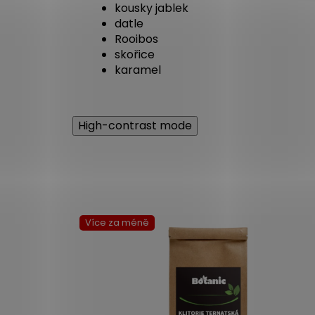
kousky jablek
datle
Rooibos
skořice
karamel
High-contrast mode
Více za méně