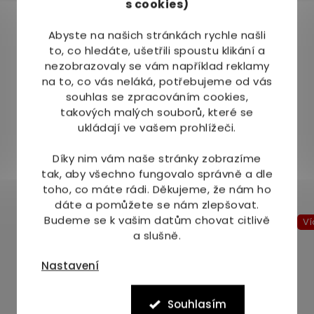
s cookies)
Abyste na našich stránkách rychle našli
to, co hledáte, ušetřili spoustu klikání a
nezobrazovaly se vám například reklamy
na to, co vás neláká, potřebujeme od vás
souhlas se zpracováním cookies,
takových malých souborů, které se
ukládají ve vašem prohlížeči.
Díky nim vám naše stránky zobrazíme
tak, aby všechno fungovalo správně a dle
Mohlo by Vás zajímat
toho, co máte rádi.
Děkujeme, že nám ho
dáte a pomůžete se nám zlepšovat.
Budeme se k vašim datům chovat citlivě
Více za méně
Ví
a slušně.
Nastavení
Souhlasím