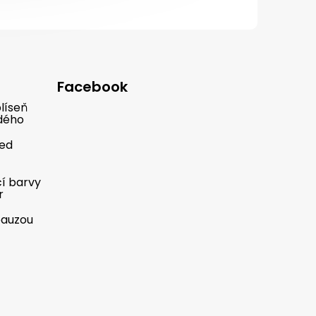
Facebook
líseň
dého
řed
cí barvy
r
pauzou