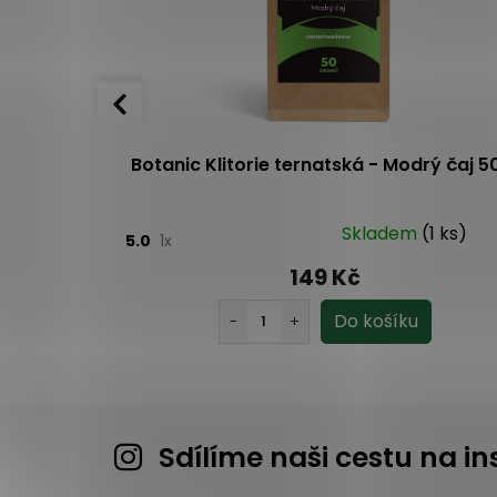
hlava 100 g
Botanic Klitorie ternatská - Modrý čaj 5
Skladem
(1 ks)
5.0
1x
149 Kč
Sdílíme naši cestu na 