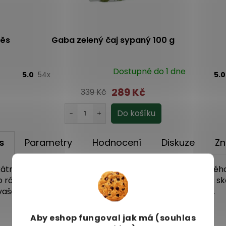
měs
Gaba zelený čaj sypaný 100 g
Dostupné do 1 dne
5.0
54x
5.
289 Kč
339 Kč
s
Parametry
Hodnocení
Diskuze
Zn
átní směsi rooibosu a ovocného čaje. Příchuť skořicového
do ráje. Sladká chuť ovoce a rooibosu vytváří s výraznou
vaše chuťové pohárky jako ten nejzkušenější hudebník.
Aby eshop
fungoval jak má (souhlas