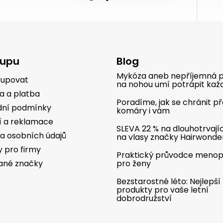
kupu
Blog
Mykóza aneb nepříjemná p
kupovat
na nohou umí potrápit kaž
a a platba
Poradíme, jak se chránit p
ní podmínky
komáry i vám
í a reklamace
SLEVA 22 % na dlouhotrvají
a osobních údajů
na vlasy značky Hairwonde
y pro firmy
Praktický průvodce meno
ané značky
pro ženy
Bezstarostné léto: Nejlepší
produkty pro vaše letní
dobrodružství