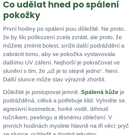
Co udělat hned po spálení
pokožky
První hodiny po spálení jsou důležité. Ne proto,
že by šlo poškození zcela zvrátit, ale proto, že
můžete zmírnit bolest, snížit další podráždění a
zabránit tomu, aby se pokožka vystavovala
dalšímu UV záření. Nejhorší je pokračovat ve
slunění s tím, že „už je to stejně jedno“. Není.
Další slunce může stav výrazně zhoršit.
Důležité je postupovat jemně.
Spálená kůže
je
podrážděná, citlivá a potřebuje klid. Vyhněte se
agresivní kosmetice, horké vodě, drhnutí
ručníkem, peelingu a těsnému oblečení. V
prvních hodinách myslete hlavně na tři věci: pryč
ze slunce, ochladit a doplnit tekutiny.