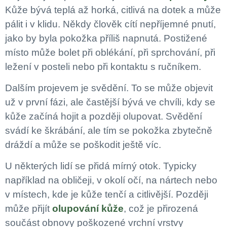
Kůže bývá teplá až horká, citlivá na dotek a může
pálit i v klidu. Někdy člověk cítí nepříjemné pnutí,
jako by byla pokožka příliš napnutá. Postižené
místo může bolet při oblékání, při sprchování, při
ležení v posteli nebo při kontaktu s ručníkem.
Dalším projevem je svědění. To se může objevit
už v první fázi, ale častější bývá ve chvíli, kdy se
kůže začíná hojit a později olupovat. Svědění
svádí ke škrábání, ale tím se pokožka zbytečně
dráždí a může se poškodit ještě víc.
U některých lidí se přidá mírný otok. Typicky
například na obličeji, v okolí očí, na nártech nebo
v místech, kde je kůže tenčí a citlivější. Později
může přijít
olupování kůže
, což je přirozená
součást obnovy poškozené vrchní vrstvy