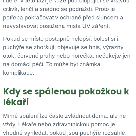
i déle. V této fázi je kůže pod olupující se vrstvou
citlivá, tenčí a snadno se podráždí. Proto je
potřeba pokračovat v ochraně před sluncem a
nevystavovat postižená místa UV záření.
Pokud se místo postupně nelepší, bolest sílí,
puchýře se zhoršují, objevuje se hnis, výrazný
otok, červené pruhy nebo horečka, nečekejte jen
na domácí péči. To může být známka
komplikace.
Kdy se spálenou pokožkou k
lékaři
Mírné spálení lze často zvládnout doma, ale ne
vždy. Lékaře nebo zdravotnickou pomoc je
vhodné vyhledat, pokud jsou puchýře rozsáhlé,