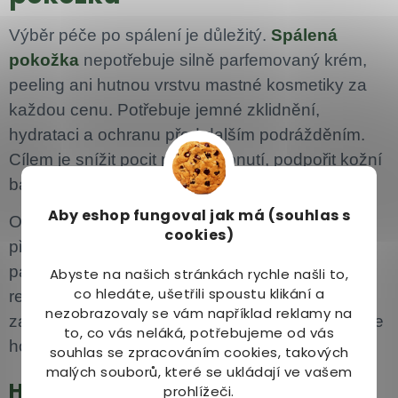
Výběr péče po spálení je důležitý.
Spálená
pokožka
nepotřebuje silně parfemovaný krém,
peeling ani hutnou vrstvu mastné kosmetiky za
každou cenu. Potřebuje jemné zklidnění,
hydrataci a ochranu před dalším podrážděním.
Cílem je snížit pocit pálení a pnutí, podpořit kožní
bariéru a nechat kůži v klidu regenerovat.
Aby eshop
fungoval jak má (souhlas s
Obecně bývají vhodnější lehčí hydratační
cookies)
přípravky než těžké, dráždivé nebo silně
parfemované produkty. Každá pokožka ale
Abyste na našich stránkách rychle našli to,
co hledáte, ušetřili spoustu klikání a
reaguje jinak. Pokud po nanesení přípravku
nezobrazovaly se vám například reklamy na
začne kůže víc pálit, štípat nebo červenat, smyjte
to, co vás neláká, potřebujeme od vás
ho a zvolte jemnější variantu.
souhlas se zpracováním cookies, takových
malých souborů, které se ukládají ve vašem
Hydratační a zklidňující péče
prohlížeči.