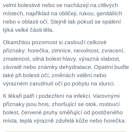
velmi bolestivé nebo se nacházejí na citlivých
místech, například na obličeji, rukou, genitáliích
nebo v oblasti očí. Stejně tak pokud se spálení
týká velké části těla.
Okamžitou pozornost si zaslouží celkové
příznaky: horečka, zimnice, nevolnost, zvracení,
zmatenost, silná bolest hlavy, výrazná slabost,
závratě nebo známky dehydratace. Opatrní buďte
také při bolesti očí, změnách vidění nebo
výrazném zarudnutí očí po pobytu na slunci.
K lékaři patří i podezření na infekci. Varovnými
příznaky jsou hnis, zhoršující se otok, rostoucí
bolest, červené pruhy směřující od postiženého
místa, teplá výrazně zduřelá kůže nebo horečka.