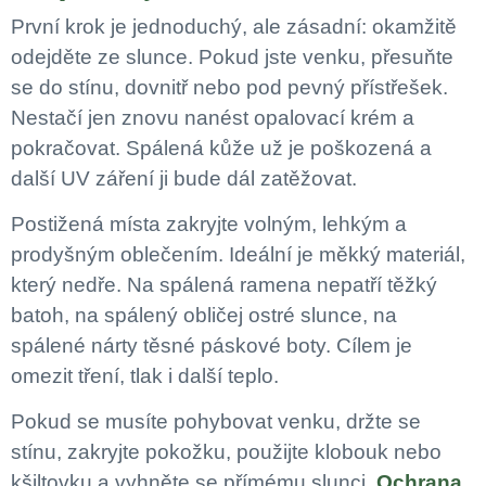
První krok je jednoduchý, ale zásadní: okamžitě
odejděte ze slunce. Pokud jste venku, přesuňte
se do stínu, dovnitř nebo pod pevný přístřešek.
Nestačí jen znovu nanést opalovací krém a
pokračovat. Spálená kůže už je poškozená a
další UV záření ji bude dál zatěžovat.
Postižená místa zakryjte volným, lehkým a
prodyšným oblečením. Ideální je měkký materiál,
který nedře. Na spálená ramena nepatří těžký
batoh, na spálený obličej ostré slunce, na
spálené nárty těsné páskové boty. Cílem je
omezit tření, tlak i další teplo.
Pokud se musíte pohybovat venku, držte se
stínu, zakryjte pokožku, použijte klobouk nebo
kšiltovku a vyhněte se přímému slunci.
Ochrana