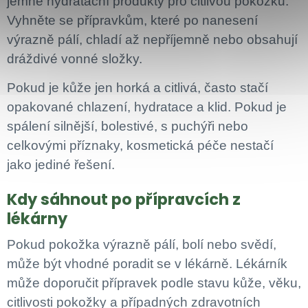
jemné hydratační produkty pro citlivou pokožku.
Vyhněte se přípravkům, které po nanesení
výrazně pálí, chladí až nepříjemně nebo obsahují
dráždivé vonné složky.
Pokud je kůže jen horká a citlivá, často stačí
opakované chlazení, hydratace a klid. Pokud je
spálení silnější, bolestivé, s puchýři nebo
celkovými příznaky, kosmetická péče nestačí
jako jediné řešení.
Kdy sáhnout po přípravcích z
lékárny
Pokud pokožka výrazně pálí, bolí nebo svědí,
může být vhodné poradit se v lékárně. Lékárník
může doporučit přípravek podle stavu kůže, věku,
citlivosti pokožky a případných zdravotních