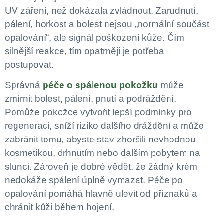
UV záření, než dokázala zvládnout. Zarudnutí,
pálení, horkost a bolest nejsou „normální součást
opalování“, ale signál poškození kůže. Čím
silnější reakce, tím opatrněji je potřeba
postupovat.
Správná
péče o spálenou pokožku
může
zmírnit bolest, pálení, pnutí a podráždění.
Pomůže pokožce vytvořit lepší podmínky pro
regeneraci, sníží riziko dalšího dráždění a může
zabránit tomu, abyste stav zhoršili nevhodnou
kosmetikou, drhnutím nebo dalším pobytem na
slunci. Zároveň je dobré vědět, že žádný krém
nedokáže spálení úplně vymazat. Péče po
opalování pomáhá hlavně ulevit od příznaků a
chránit kůži během hojení.