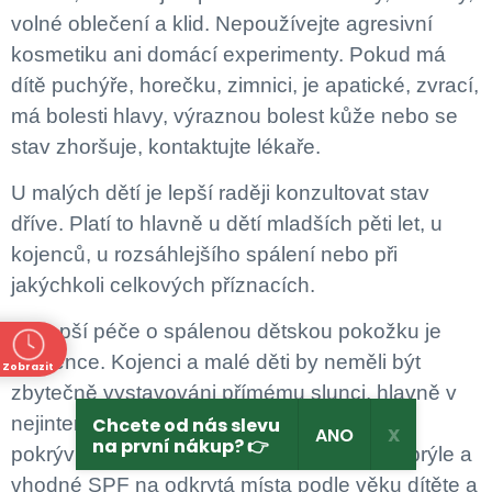
volné oblečení a klid. Nepoužívejte agresivní
kosmetiku ani domácí experimenty. Pokud má
dítě puchýře, horečku, zimnici, je apatické, zvrací,
má bolesti hlavy, výraznou bolest kůže nebo se
stav zhoršuje, kontaktujte lékaře.
U malých dětí je lepší raději konzultovat stav
dříve. Platí to hlavně u dětí mladších pěti let, u
kojenců, u rozsáhlejšího spálení nebo při
jakýchkoli celkových příznacích.
Nejlepší péče o spálenou dětskou pokožku je
prevence. Kojenci a malé děti by neměli být
Zobrazit
ně
zbytečně vystavováni přímému slunci, hlavně v
nejintenzivnější části dne. Důležitý je stín,
Chcete od nás slevu
ANO
X
na první nákup? 👉
pokrývka hlavy, lehké ochranné oblečení, brýle a
vhodné SPF na odkrytá místa podle věku dítěte a