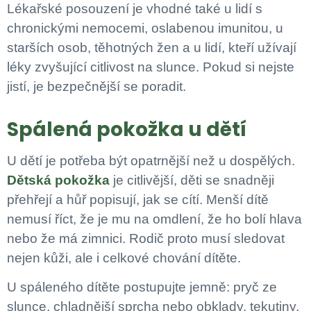
Lékařské posouzení je vhodné také u lidí s
chronickými nemocemi, oslabenou imunitou, u
starších osob, těhotných žen a u lidí, kteří užívají
léky zvyšující citlivost na slunce. Pokud si nejste
jistí, je bezpečnější se poradit.
Spálená pokožka u dětí
U dětí je potřeba být opatrnější než u dospělých.
Dětská pokožka
je citlivější, děti se snadněji
přehřejí a hůř popisují, jak se cítí. Menší dítě
nemusí říct, že je mu na omdlení, že ho bolí hlava
nebo že má zimnici. Rodič proto musí sledovat
nejen kůži, ale i celkové chování dítěte.
U spáleného dítěte postupujte jemně: pryč ze
slunce, chladnější sprcha nebo obklady, tekutiny,