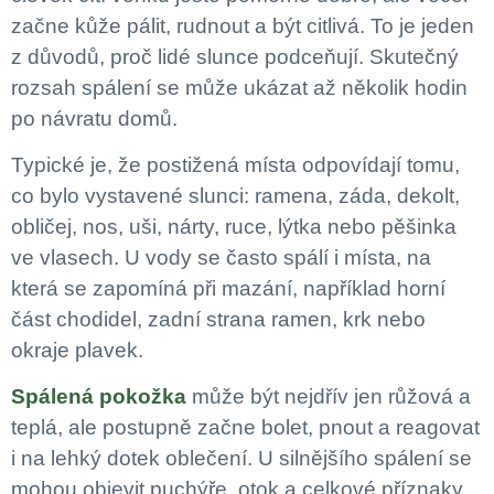
začne kůže pálit, rudnout a být citlivá. To je jeden
z důvodů, proč lidé slunce podceňují. Skutečný
rozsah spálení se může ukázat až několik hodin
po návratu domů.
Typické je, že postižená místa odpovídají tomu,
co bylo vystavené slunci: ramena, záda, dekolt,
obličej, nos, uši, nárty, ruce, lýtka nebo pěšinka
ve vlasech. U vody se často spálí i místa, na
která se zapomíná při mazání, například horní
část chodidel, zadní strana ramen, krk nebo
okraje plavek.
Spálená pokožka
může být nejdřív jen růžová a
teplá, ale postupně začne bolet, pnout a reagovat
i na lehký dotek oblečení. U silnějšího spálení se
mohou objevit puchýře, otok a celkové příznaky,