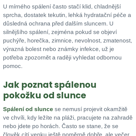
U mírného spálení často stačí klid, chladnější
sprcha, dostatek tekutin, lehká hydratační péče a
důsledná ochrana před dalším sluncem. U
silnějšího spálení, zejména pokud se objeví
puchýře, horečka, zimnice, nevolnost, zmatenost,
výrazná bolest nebo známky infekce, už je
potřeba zpozornět a raději vyhledat odbornou
pomoc.
Jak poznat spálenou
pokožku od slunce
Spálení od slunce
se nemusí projevit okamžitě
ve chvíli, kdy ležíte na pláži, pracujete na zahradě
nebo jdete po horách. Často se stane, že se
člověk cítí venku ještě poměrně dobře, ale večer