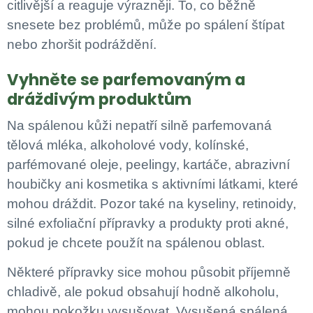
citlivější a reaguje výrazněji. To, co běžně
snesete bez problémů, může po spálení štípat
nebo zhoršit podráždění.
Vyhněte se parfemovaným a
dráždivým produktům
Na spálenou kůži nepatří silně parfemovaná
tělová mléka, alkoholové vody, kolínské,
parfémované oleje, peelingy, kartáče, abrazivní
houbičky ani kosmetika s aktivními látkami, které
mohou dráždit. Pozor také na kyseliny, retinoidy,
silné exfoliační přípravky a produkty proti akné,
pokud je chcete použít na spálenou oblast.
Některé přípravky sice mohou působit příjemně
chladivě, ale pokud obsahují hodně alkoholu,
mohou pokožku vysušovat. Vysušená spálená