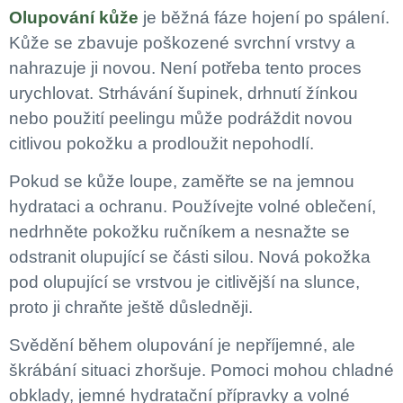
Olupování kůže
je běžná fáze hojení po spálení.
Kůže se zbavuje poškozené svrchní vrstvy a
nahrazuje ji novou. Není potřeba tento proces
urychlovat. Strhávání šupinek, drhnutí žínkou
nebo použití peelingu může podráždit novou
citlivou pokožku a prodloužit nepohodlí.
Pokud se kůže loupe, zaměřte se na jemnou
hydrataci a ochranu. Používejte volné oblečení,
nedrhněte pokožku ručníkem a nesnažte se
odstranit olupující se části silou. Nová pokožka
pod olupující se vrstvou je citlivější na slunce,
proto ji chraňte ještě důsledněji.
Svědění během olupování je nepříjemné, ale
škrábání situaci zhoršuje. Pomoci mohou chladné
obklady, jemné hydratační přípravky a volné