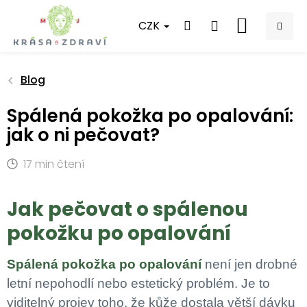
Přejít
na
CZK
NÁKUPNÍ
obsah
KOŠÍK
Blog
Spálená pokožka po opalování:
jak o ni pečovat?
17 min čtení
Jak pečovat o spálenou
pokožku po opalování
Spálená pokožka po opalování
není jen drobné
letní nepohodlí nebo estetický problém. Je to
viditelný projev toho, že kůže dostala větší dávku