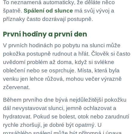
To neznamená automaticky, že děláte něco
špatně.
Spálení od slunce
má svůj vývoj a
příznaky často dozrávají postupně.
První hodiny a první den
V prvních hodinách po pobytu na slunci může
pokožka postupně rudnout a hřát. Člověk si často
uvědomí problém až doma, když si svlékne
oblečení nebo se osprchuje. Místa, která byla
venku jen lehce růžová, mohou večer výrazně
zčervenat.
Během prvního dne bývá nejdůležitější pokožku
dál nevystavovat slunci, jemně ochlazovat a
hydratovat. Pokud se bolest, otok nebo zarudnutí
rychle zhoršují, je dobré být opatrný. U
rozsáhlého spálení může být přítomná i únava,