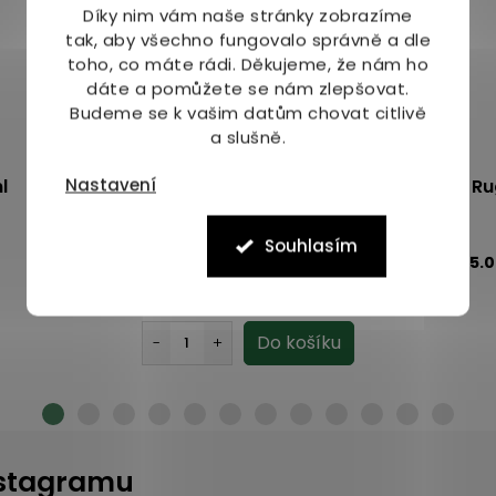
Díky nim vám naše stránky zobrazíme
tak, aby všechno fungovalo správně a dle
toho, co máte rádi.
Děkujeme, že nám ho
dáte a pomůžete se nám zlepšovat.
Budeme se k vašim datům chovat citlivě
a slušně.
Nastavení
l
Bettina Barty Lila Vanilla tělové mléko 500
Ru
ml
Souhlasím
Skladem
(2 ks)
5.
179 Kč
instagramu