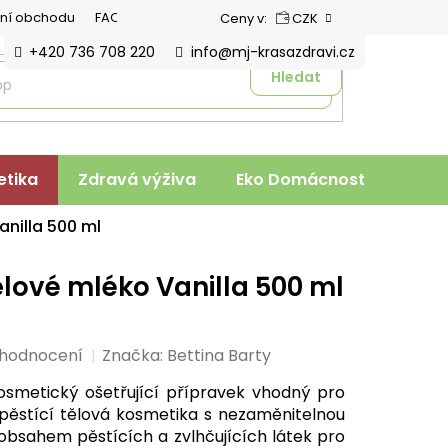
ní obchodu
FAQ
Ceny v:
CZK
+420 736 708 220
info@mj-krasazdravi.cz
Hledat
tika
Zdravá výživa
Eko Domácnost
Veter
anilla 500 ml
ělové mléko Vanilla 500 ml
 hodnocení
Značka:
Bettina Barty
osmetický ošetřující přípravek vhodný pro
pěstící tělová kosmetika s nezaměnitelnou
 obsahem pěstících a zvlhčujících látek pro