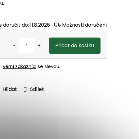
u.
 doručit do:
11.8.2026
Možnosti doručení
Přidat do košíku
ši
věrní zákazníci
se slevou.
Hlídat
Sdílet