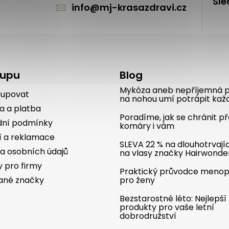
Sle
info
@
mj-krasazdravi.cz
kupu
Blog
Mykóza aneb nepříjemná p
kupovat
na nohou umí potrápit kaž
a a platba
Poradíme, jak se chránit p
ní podmínky
komáry i vám
í a reklamace
SLEVA 22 % na dlouhotrvají
a osobních údajů
na vlasy značky Hairwonde
y pro firmy
Praktický průvodce meno
ané značky
pro ženy
Bezstarostné léto: Nejlepší
produkty pro vaše letní
dobrodružství