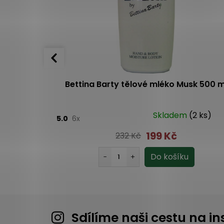
í 300 ml
Bettina Barty tělové mléko Musk 500 m
o 2 dnů
Skladem
(2 ks)
5.0
6x
199 Kč
232 Kč
Sdílíme naši cestu na 