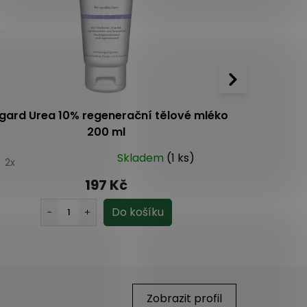
gard Urea 10% regenerační tělové mléko
Fenjal Tě
200 ml
Skladem
(1 ks)
0
2x
5.0
2x
197 Kč
Zobrazit profil