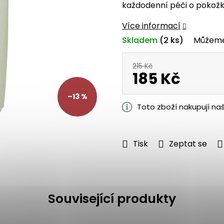
každodenní péči o pokožk
z
5
Více informací
hvězdiček.
Skladem
(2 ks)
Můžeme
215 Kč
185 Kč
Měrná
–13 %
cena:
Toto zboží nakupují na
Tisk
Zeptat se
Související produkty