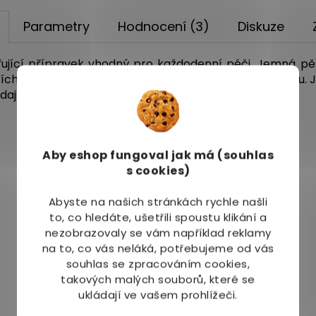
Parametry
Hodnocení (3)
Diskuze
ující přípravek vhodný pro každodenní péči. Jemná pě
ích a zvlhčujících látek pro každodenní péči o pokožku. 
jí svěžest a vitalitu tělu i mysli.
Aby eshop
fungoval jak má (souhlas
s cookies)
Mohlo by Vás zajímat
Abyste na našich stránkách rychle našli
to, co hledáte, ušetřili spoustu klikání a
nezobrazovaly se vám například reklamy
na to, co vás neláká, potřebujeme od vás
souhlas se zpracováním cookies,
takových malých souborů, které se
ukládají ve vašem prohlížeči.