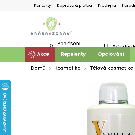
Přejít
Kontakty
Doprava & platba
Prodejna
Porad
na
obsah
Přihlášení
Prázdný 
NÁKU
Nová registrace
Akce
Repelenty
Opalování
KOŠÍ
Domů
Kosmetika
Tělová kosmetika