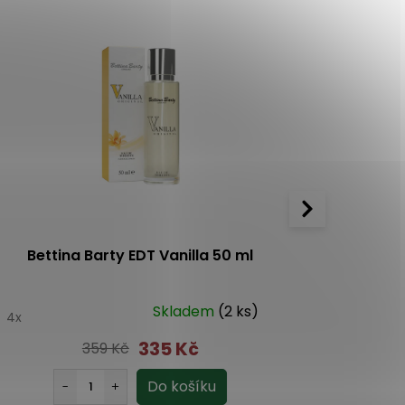
Bettina Barty EDT Vanilla 50 ml
Bettina Ba
Skladem
(2 ks)
0
4x
5.0
3x
335 Kč
359 Kč