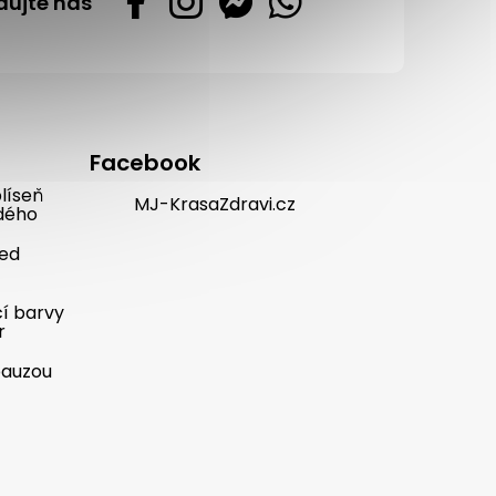
dujte nás
Facebook
líseň
MJ-KrasaZdravi.cz
dého
řed
cí barvy
r
pauzou