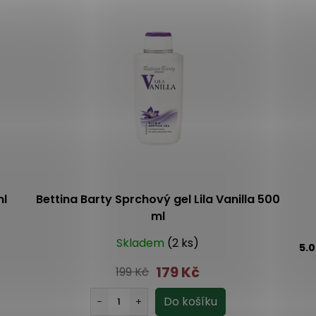
ml
Bettina Barty Sprchový gel Lila Vanilla 500
ml
Skladem
(2 ks)
5.
179 Kč
199 Kč