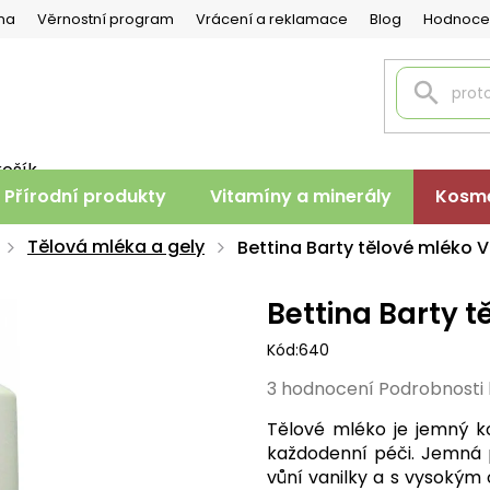
na
Věrnostní program
Vrácení a reklamace
Blog
Hodnoce
košík
PNÍ
Přírodní produkty
Vitamíny a minerály
Kosme
K
Tělová mléka a gely
Bettina Barty tělové mléko V
Bettina Barty t
Kód:
640
Průměrné
3 hodnocení
Podrobnosti
hodnocení
Tělové mléko je jemný k
produktu
každodenní péči. Jemná 
je
vůní vanilky a s vysokým
5,0