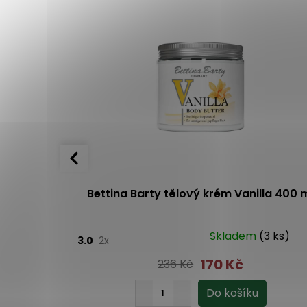
vá (tělové
Bettina Barty tělový krém Vanilla 400 
l + noční
m
(1 ks)
Skladem
(3 ks)
3.0
2x
170 Kč
236 Kč