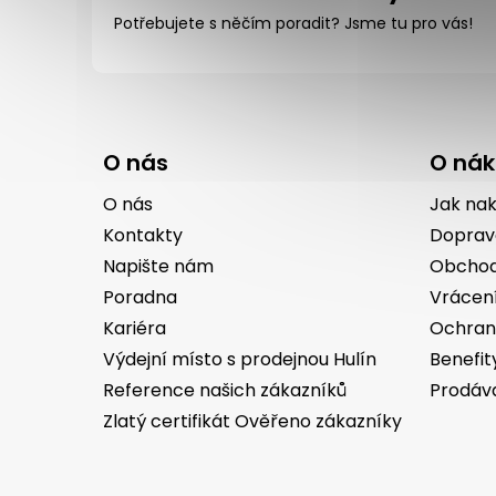
Potřebujete s něčím poradit? Jsme tu pro vás!
Z
á
O nás
O ná
p
a
O nás
Jak na
t
Kontakty
Doprav
í
Napište nám
Obchod
Poradna
Vrácen
Kariéra
Ochran
Výdejní místo s prodejnou Hulín
Benefit
Reference našich zákazníků
Prodáv
Zlatý certifikát Ověřeno zákazníky