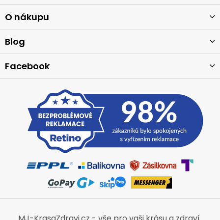
p
a
O nákupu
t
í
Blog
Facebook
MJ-KrasaZdravi.cz - vše pro vaši krásu a zdraví