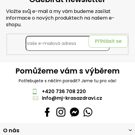
Vložte svůj e-mail a my vám budeme zasílat
informace o nových produktech na našem e-
shopu.
Přihlásit se
Pomůžeme vám s výběrem
Potřebujete s něčím poradit? Jsme tu pro vás!
+420 736 708 220
info
@
mj-krasazdravi.cz
Z
O nás
á