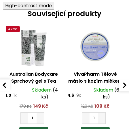
High-contrast mode
Související produkty
Akce
Australian Bodycare
VivaPharm Tělové
Sprchový gel s Tea
máslo s kozím mlékem
Tree olejem 200 ml
200 ml
Skladem
(4
Skladem
(6
1.0
1x
4.6
9x
ks)
ks)
149 Kč
109 Kč
179 Kč
129 Kč