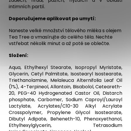
zádech, hrudi, pažích, hýždích a v oblasti
intimních partií.
Doporučujeme aplikovat po umytí:
Naneste velké množství tělového mléka s olejem
Tea Tree a vmasírujte do celého těla. Nechte
vstřebat několik minut a až poté se oblečte.
Složení:
Aqua, Ethylhexyl Stearate, Isopropyl Myristate,
Glycerin, Cetyl Palmitate, Isostearyl Isostearate,
Triethanolamine, Melaleuca Alternifolia Leaf Oil
(1%), 4-Terpineol, Allantoin, Bisabolol, Ceteareth-
20, PEG-40 Hydrogenated Castor Oil, Distarch
phosphate, Carbomer, Sodium Caproyl/Lauroyl
Lactylate, Acrylates/C10-30 Alkyl Acrylate
Crosspolymer, Propylene Glycol Isostearate,
Dibutyl Adipate, Beheneth-10, Phenoxyethanol,
Ethylhexylglycerin, Tetrasodium