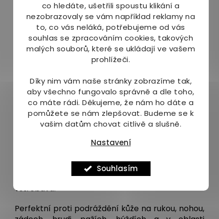
co hledáte, ušetřili spoustu klikání a
Olej z čajovníku
Melaleuca alternifolia
má
nezobrazovaly se vám například reklamy na
ze všech 110 druhů oleje Tea Tree
to, co vás neláká, potřebujeme od vás
nejblahodárnější přírodní účinky.
souhlas se zpracováním cookies, takových
malých souborů, které se ukládají ve vašem
Jak použít:
prohlížeči.
Toto tělové mléko s olejem Tea Tree značky
Australian Bodycare představuje ideální
Díky nim vám naše stránky zobrazíme tak,
hydratační přípravek ke každodennímu použití a
aby všechno fungovalo správně a dle toho,
péči po opalování. Vyživuje, zklidňuje, snadno se
co máte rádi.
Děkujeme, že nám ho dáte a
vstřebává, je antiseptické a působí proti
pomůžete se nám zlepšovat. Budeme se k
nežádoucímu šíření bakterií. Každodenním
vašim datům chovat citlivě a slušně.
používáním získáte pružnou a zdravou pokožku a
Nastavení
snížíte tvorbu zarudlých pupínků a zarůstání
chloupků po holení. Pokožku zanechává hebkou
a pružnou a zároveň zabraňuje zarůstání
Souhlasím
chloupků. Tělové mléko se snadno a okamžitě
vstřebává.
Perfektní proti podráždění kůže na rukou, nohou,