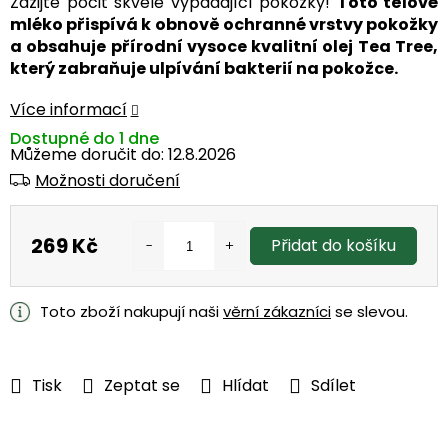
Zažijte pocit skvěle vypadající pokožky!
Toto tělové
mléko přispívá k obnově ochranné vrstvy pokožky
a obsahuje přírodní vysoce kvalitní olej Tea Tree,
který zabraňuje ulpívání bakterií na pokožce.
Více informací
Dostupné do 1 dne
Můžeme doručit do:
12.8.2026
Možnosti doručení
269 Kč
Přidat do košíku
Měrná
cena:
Toto zboží nakupují naši
věrní zákazníci
se slevou.
Tisk
Zeptat se
Hlídat
Sdílet