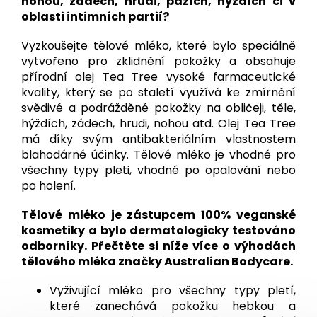
nohou, zádech, hrudi, pažích, hýždích či v
oblasti intimních partií?
Vyzkoušejte tělové mléko, které bylo speciálně
vytvořeno pro zklidnění pokožky a obsahuje
přírodní olej Tea Tree vysoké farmaceutické
kvality, který se po staletí využívá ke zmírnění
svědivé a podrážděné pokožky na obličeji, těle,
hýždích, zádech, hrudi, nohou atd. Olej Tea Tree
má díky svým antibakteriálním vlastnostem
blahodárné účinky. Tělové mléko je vhodné pro
všechny typy pleti, vhodné po opalování nebo
po holení.
Tělové mléko je zástupcem 100% veganské
kosmetiky a bylo dermatologicky testováno
odborníky. Přečtěte si níže více o výhodách
tělového mléka značky Australian Bodycare.
Vyživující mléko pro všechny typy pletí,
které zanechává pokožku hebkou a