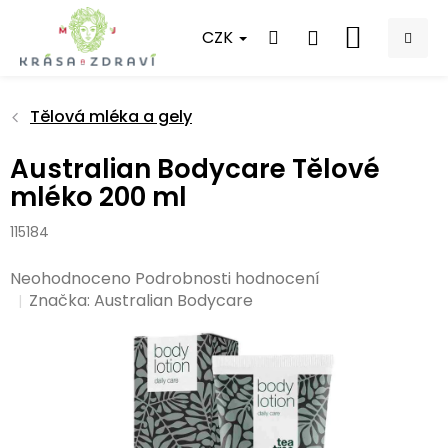
Přejít
na
CZK
NÁKUPNÍ
obsah
KOŠÍK
Tělová mléka a gely
Australian Bodycare Tělové
mléko 200 ml
115184
Průměrné
Neohodnoceno
Podrobnosti hodnocení
hodnocení
Značka:
Australian Bodycare
produktu
je
0,0
z
5
hvězdiček.