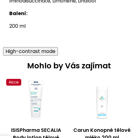
Iminodisuccinate, Limonene, Linalool
Balení:
200 ml
High-contrast mode
Mohlo by Vás zajímat
Akce
ISISPharma SECALIA
Carun Konopné tělové
Body lotion tělové
mléko 200 ml