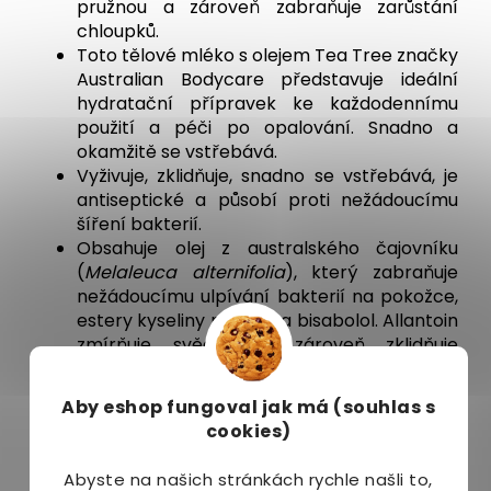
pružnou a zároveň zabraňuje zarůstání
chloupků.
Toto tělové mléko s olejem Tea Tree značky
Australian Bodycare představuje ideální
hydratační přípravek ke každodennímu
použití a péči po opalování. Snadno a
okamžitě se vstřebává.
Vyživuje, zklidňuje, snadno se vstřebává, je
antiseptické a působí proti nežádoucímu
šíření bakterií.
Obsahuje olej z australského čajovníku
(
Melaleuca alternifolia
), který zabraňuje
nežádoucímu ulpívání bakterií na pokožce,
estery kyseliny mléčné a bisabolol. Allantoin
zmírňuje svědění a zároveň zklidňuje
poškozenou pokožku.
Poskytuje všechny přírodní blahodárné
Aby eshop
fungoval jak má (souhlas s
účinky oleje Tea Tree. Australští domorodí
cookies)
obyvatelé využívali olej Tea Tree po staletí
a dodnes je znám pro své silné antiseptické
Abyste na našich stránkách rychle našli to,
účinky.