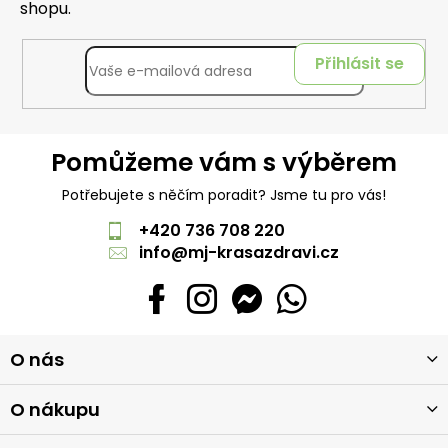
shopu.
Přihlásit se
Pomůžeme vám s výběrem
Potřebujete s něčím poradit? Jsme tu pro vás!
+420 736 708 220
info
@
mj-krasazdravi.cz
Z
O nás
á
p
a
O nákupu
t