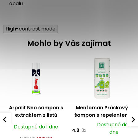
obalu.
High-contrast mode
Mohlo by Vás zajímat
Arpalit Neo šampon s
Menforsan Práškový
extraktem z listů
šampon s repelentem
čajovníku 250 ml
pro domácí mazlíčky
Dostupné do 1
Dostupné do 1 dne
250 g
4.3
3x
dne