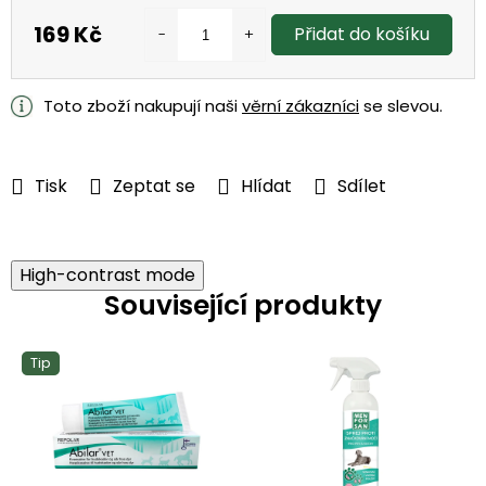
169 Kč
Přidat do košíku
Měrná
cena:
Toto zboží nakupují naši
věrní zákazníci
se slevou.
Tisk
Zeptat se
Hlídat
Sdílet
High-contrast mode
Související produkty
Tip