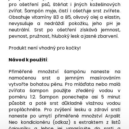
pro ošetření psů, štěňat i jiných kožešinových
zvířat. Šampón myje, čistí i ošetřuje srst zvířete.
Obsahuje vitamíny B3 a B5, olivový olej a elastin,
nevysušuje a nedráždí pokožku, jeho pH je
neutrální. Srst po ošetření získává jemnost,
pevnost, pružnost, hluboký lesk a jasné zbarvení.
Produkt není vhodný pro kočky!
Návod k použití
:
Přiměřené množství šampónu naneste na
namočenou srst a jemným masírováním
vytvořte bohatou pěnu. Pro mláďata nebo malá
zvířata šampon použijte zředěný vodou v
poměru 1:2. Šampon ponechejte asi 5 minut
působit a poté srst důkladně vlažnou vodou
propláchněte. Pro zvýšení lesku a zdraví srsti
naneste po umytí přiměřené množství Arpalit
Neo kondicionéru (odkaz) s extraktem z listů
čajovníku a lehce jej vmasírujte do srsti a