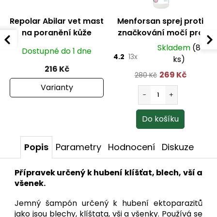
Repolar Abilar vet mast
Menforsan sprej proti
na poranění kůže
značkování močí pro
psy a kočky 500 ml
Skladem
(8
Dostupné do 1 dne
4.2
13x
ks)
216 Kč
269 Kč
280 Kč
Varianty
Popis
Parametry
Hodnocení
Diskuze
Přípravek určený k hubení klíšťat, blech, vší a
všenek.
Jemný šampón určený k hubení ektoparazitů
jako jsou blechy, klíštata, vši a všenky. Používá se