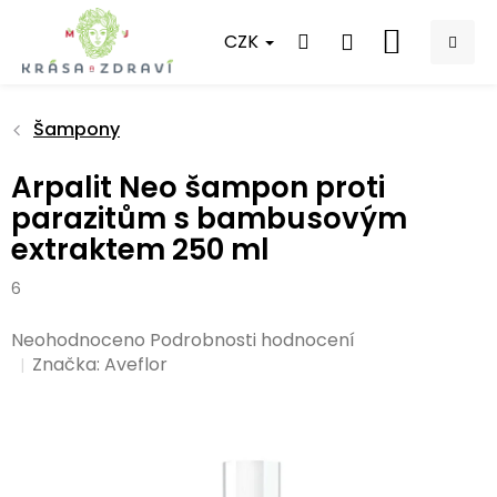
Přejít
na
CZK
NÁKUPNÍ
obsah
KOŠÍK
Šampony
Arpalit Neo šampon proti
parazitům s bambusovým
extraktem 250 ml
6
Průměrné
Neohodnoceno
Podrobnosti hodnocení
hodnocení
Značka:
Aveflor
produktu
je
0,0
z
5