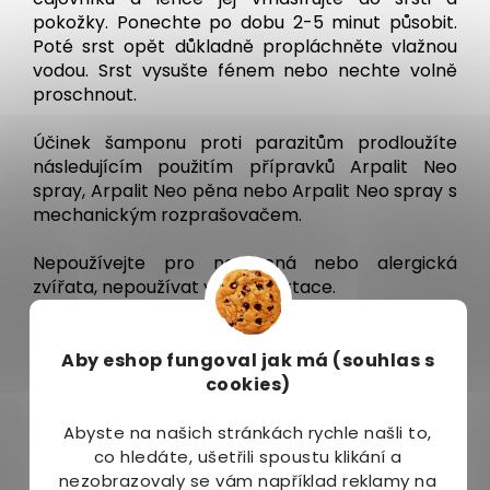
pokožky. Ponechte po dobu 2-5 minut působit.
Poté srst opět důkladně propláchněte vlažnou
vodou. Srst vysušte fénem nebo nechte volně
proschnout.
Účinek šamponu proti parazitům prodloužíte
následujícím použitím přípravků Arpalit Neo
spray, Arpalit Neo pěna nebo Arpalit Neo spray s
mechanickým rozprašovačem.
Nepoužívejte pro nemocná nebo alergická
zvířata, nepoužívat v době laktace.
Nepoužívejte pro mláďata do stáří 2 měsíců.
Aby eshop
fungoval jak má (souhlas s
Složení přípravku:
cookies)
Aqua, Sodium Lauryl Ether Sulphate, Cocoamido
Abyste na našich stránkách rychle našli to,
Propyl Betaine, Glycerol, Coco-Glucoside, PEG-7
co hledáte, ušetřili spoustu klikání a
Glyceryl Cocoate, Alcohol denat., Dimethicone
nezobrazovaly se vám například reklamy na