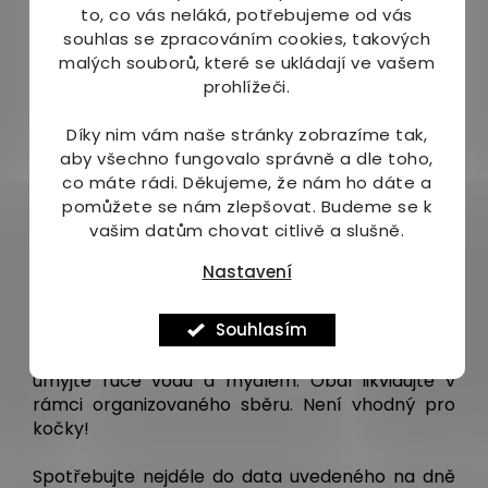
Copolyol, Hydroxyethylcellulose, Permethrine,
to, co vás neláká, potřebujeme od vás
Phenoxyethanol & Ethylhexylglycerin,
souhlas se zpracováním cookies, takových
Phenoxycarb, Allantoin, D-panthenol,
malých souborů, které se ukládají ve vašem
Niacinamide, Olea Europaea, Hydrolyzed Elastin,
prohlížeči.
Bambusa vulgaris extract, Parfum, Basic yellow
57 (CI 12719), Acid blue 9 (CI 42090).
Díky nim vám naše stránky zobrazíme tak,
aby všechno fungovalo správně a dle toho,
Doba použitelnosti:
co máte rádi.
Děkujeme, že nám ho dáte a
pomůžete se nám zlepšovat. Budeme se k
24 měsíců - do data uvedeného na dně obalu.
vašim datům chovat citlivě a slušně.
Upozornění:
Nastavení
Uchovávejte mimo dosah dětí. Uchovávejte
Souhlasím
odděleně od potravin, nápojů a krmiv. Při práci
používejte ochranné rukavice. Po aplikaci pečlivě
umyjte ruce vodu a mýdlem. Obal likvidujte v
rámci organizovaného sběru. Není vhodný pro
kočky!
Spotřebujte nejdéle do data uvedeného na dně