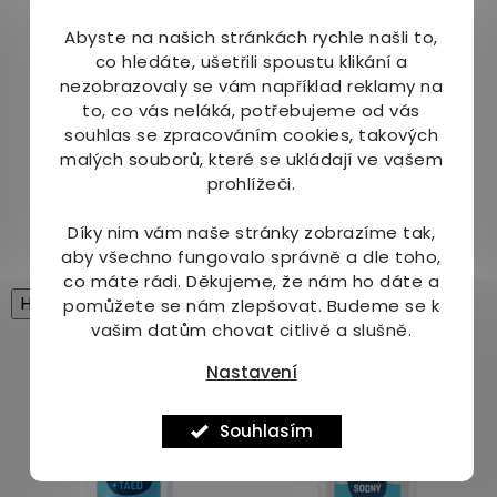
Balení:
Abyste na našich stránkách rychle našli to,
co hledáte, ušetřili spoustu klikání a
3 ks
nezobrazovaly se vám například reklamy na
to, co vás neláká, potřebujeme od vás
Náš tip:
souhlas se zpracováním cookies, takových
malých souborů, které se ukládají ve vašem
Nakapejte na koule několik kapek
esenciálního
prohlížeči.
oleje
a vložte k prádlu do sušičky. Prádlo bude
krásně provoněné.
Díky nim vám naše stránky zobrazíme tak,
aby všechno fungovalo správně a dle toho,
co máte rádi.
Děkujeme, že nám ho dáte a
High-contrast mode
pomůžete se nám zlepšovat. Budeme se k
vašim datům chovat citlivě a slušně.
Mohlo by Vás zajímat
Nastavení
Tip
Souhlasím