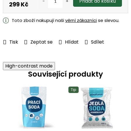
Přidat do košíku
299 Kč
Měrná
cena:
Toto zboží nakupují naši
věrní zákazníci
se slevou.
Tisk
Zeptat se
Hlídat
Sdílet
High-contrast mode
Související produkty
Tip