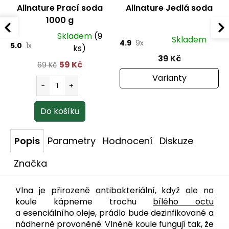
Allnature Prací soda
Allnature Jedlá soda
1000 g
Skladem
(9
Skladem
4.9
9x
5.0
1x
ks)
39 Kč
59 Kč
69 Kč
Varianty
Popis
Parametry
Hodnocení
Diskuze
Značka
Vlna je přirozeně antibakteriální, když ale na
koule kápneme trochu
bílého octu
a esenciálního oleje, prádlo bude dezinfikované a
nádherně provoněné. Vlněné koule fungují tak, že