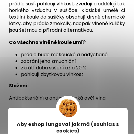
prádlo suší, pohlcují vlhkost, zvedají a oddělují tok
horkého vzduchu v sušičce. Klasické umělé či
textilní koule do sušičky obsahují drsné chemické
látky, aby prádlo změkčily, naopak vlněné kuličky
jsou šetrnou a přírodní alternativou.
Co všechno vlněné koule umí?
prádlo bude měkoučké a nadýchané
zabrání jeho zmuchlání
zkrátí dobu sušení až o 20 %
pohlcují zbytkovou vlhkost
Složení:
Antibakteriální a antimykotická ovčí vlna
Jak používat:
Do sušičky je ideální vkládat 3 - 6 koulí najednou,
Aby eshop
fungoval jak má (souhlas s
aby bylo prádlo krásně nadýchané.
cookies)