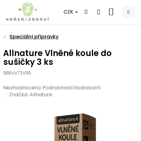
Přejít
na
CZK
NÁKUPNÍ
obsah
KOŠÍK
Speciální přípravky
Allnature Vlněné koule do
sušičky 3 ks
986VV72V119
Průměrné
Neohodnoceno
Podrobnosti hodnocení
hodnocení
Značka:
Allnature
produktu
je
0,0
z
5
hvězdiček.