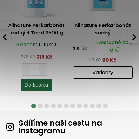
Allnature Perkarbonát
Allnature Perkarbonát
sodný + Taed 2500 g
sodný
Dostupné do 2
Skladem
(>10ks)
5.0
2x
dnů
319 Kč
329 Kč
99 Kč
119 Kč
Varianty
Sdílíme naši cestu na
instagramu