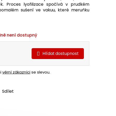
k. Proces lyofilizace spočívá v prudkém
pomalém sušení ve vakuu, které meruňku
ně není dostupný
Hlídat
ši
věrní zákazníci
se slevou.
Sdílet