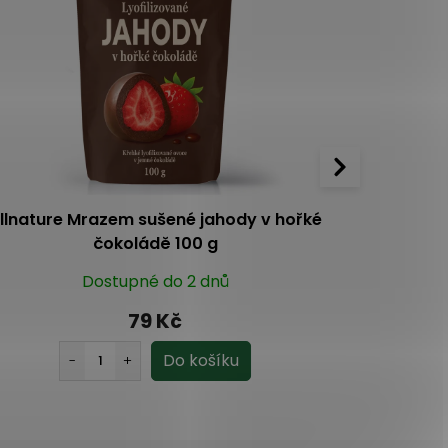
llnature Mrazem sušené jahody v hořké
Allnatu
čokoládě 100 g
Dostupné do 2 dnů
79 Kč