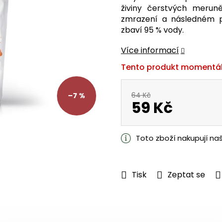
je
živiny čerstvých meruně
0,0
zmrazení a následném 
z
zbaví 95 % vody.
5
hvězdiček.
Více informací
Tento produkt momentál
64 Kč
–7 %
59 Kč
Měrná
cena:
Toto zboží nakupují na
Tisk
Zeptat se