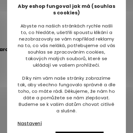
Aby eshop
fungoval jak má (souhlas
s cookies)
Abyste na našich stránkách rychle našli
to, co hledáte, ušetřili spoustu klikání a
nezobrazovaly se vám například reklamy
na to, co vás neláká, potřebujeme od vás
 arašídů, sezamu
a
skořápkových plodů.
souhlas se zpracováním cookies,
takových malých souborů, které se
ukládají ve vašem prohlížeči.
Díky nim vám naše stránky zobrazíme
tak, aby všechno fungovalo správně a dle
toho, co máte rádi.
Děkujeme, že nám ho
Mohlo by Vás zajímat
dáte a pomůžete se nám zlepšovat.
Budeme se k vašim datům chovat citlivě
a slušně.
Nastavení