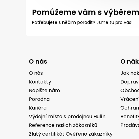
Pomůžeme vám s výběre
Potřebujete s něčím poradit? Jsme tu pro vás!
Z
á
O nás
O ná
p
a
O nás
Jak na
t
Kontakty
Doprav
í
Napište nám
Obchod
Poradna
Vrácen
Kariéra
Ochran
Výdejní místo s prodejnou Hulín
Benefit
Reference našich zákazníků
Prodáv
Zlatý certifikát Ověřeno zákazníky