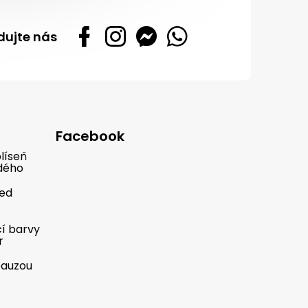
dujte nás
Facebook
líseň
dého
řed
cí barvy
r
pauzou