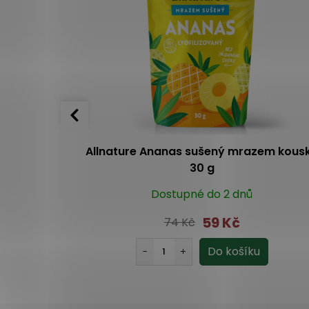
azem -
Allnature Ananas sušený mrazem kous
30 g
Dostupné do 2 dnů
59 Kč
74 Kč