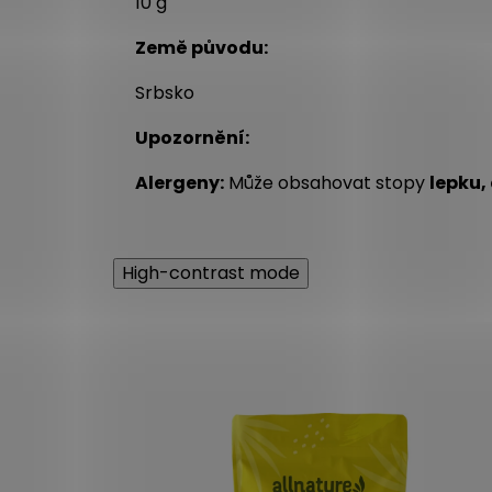
10 g
Země původu:
Srbsko
Upozornění:
Alergeny:
Může obsahovat stopy
lepku,
High-contrast mode