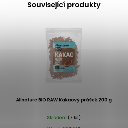
Související produkty
Allnature BIO RAW Kakaový prášek 200 g
Skladem
(7 ks)