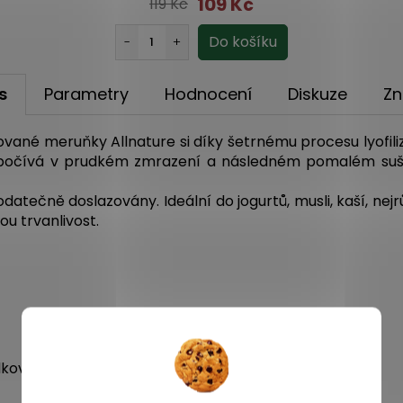
109 Kč
119 Kč
s
Parametry
Hodnocení
Diskuze
Zn
lizované meruňky Allnature si díky šetrnému procesu lyofili
 spočívá v prudkém zmrazení a následném pomalém suš
datečně doslazovány. Ideální do jogurtů, musli, kaší, nej
u trvanlivost.
oviny 5,9 g, Sacharidy 87,3 g, Tuky 0,64 g