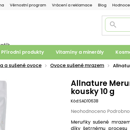
na
Věrnostní program
Vrácení a reklamace
Blog
Hodnoce
košík
PNÍ
Přírodní produkty
Vitamíny a minerály
Kosme
K
ka a sušené ovoce
Ovoce sušené mrazem
Allnat
Allnature Mer
kousky 10 g
Kód:
SAD10638
Průměrné
Neohodnoceno
Podrobno
hodnocení
Meruňky sušené mrazem, 
produktu
díky šetrnému procesu ly