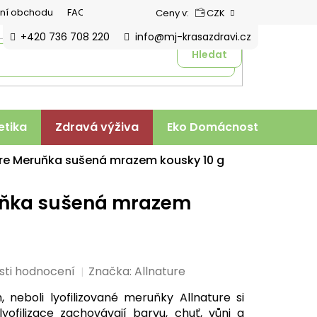
ní obchodu
FAQ
Ceny v:
CZK
+420 736 708 220
info@mj-krasazdravi.cz
Hledat
tika
Zdravá výživa
Eko Domácnost
Veter
ure Meruňka sušená mrazem kousky 10 g
uňka sušená mrazem
sti hodnocení
Značka:
Allnature
neboli lyofilizované meruňky Allnature si
ofilizace zachovávají barvu, chuť, vůni a