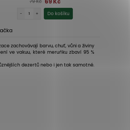
69 Kč
79 Kč
ačka
zace zachovávají barvu, chuť, vůni a živiny
ení ve vakuu, které meruňku zbaví 95 %
různějších dezertů nebo i jen tak samotné.