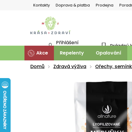
Přejít
Kontakty
Doprava & platba
Prodejna
Porad
na
obsah
Přihlášení
Prázdný 
NÁKU
Nová registrace
Akce
Repelenty
Opalování
KOŠÍ
Domů
Zdravá výživa
Ořechy, semín