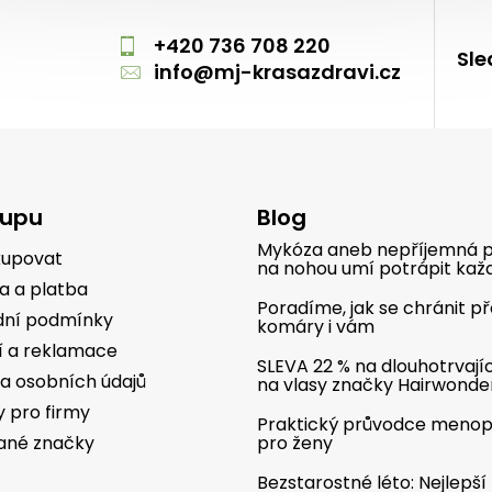
m
+420 736 708 220
Sle
info
@
mj-krasazdravi.cz
kupu
Blog
Mykóza aneb nepříjemná p
kupovat
na nohou umí potrápit kaž
a a platba
Poradíme, jak se chránit p
ní podmínky
komáry i vám
í a reklamace
SLEVA 22 % na dlouhotrvají
a osobních údajů
na vlasy značky Hairwonde
y pro firmy
Praktický průvodce meno
ané značky
pro ženy
Bezstarostné léto: Nejlepší