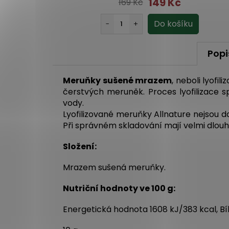
149 Kč
169 Kč
Popi
Meruňky sušené mrazem
, neboli lyofi
čerstvých meruněk. Proces lyofilizace
vody.
Lyofilizované meruňky Allnature nejsou do
Při správném skladování mají velmi dlouho
Složení:
Mrazem sušená meruňky.
Nutriční hodnoty ve 100 g:
Energetická hodnota 1608 kJ/383 kcal, Bílk