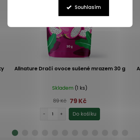
Souhlasím
ky
Allnature Dračí ovoce sušené mrazem 30 g
A
Skladem
(1 ks)
79 Kč
89 Kč