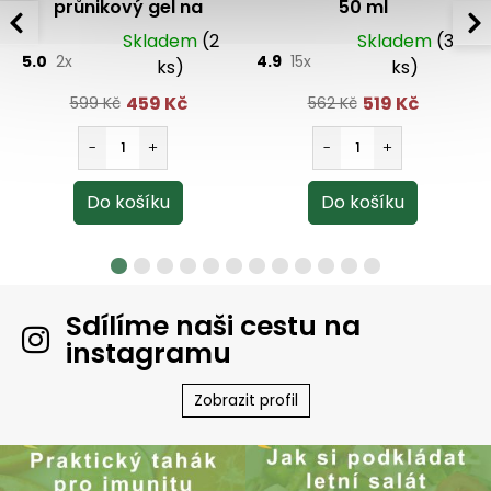
průnikový gel na
50 ml
křečové žíly a
Skladem
(2
Skladem
(3
hematomy 100 ml
5.0
2x
4.9
15x
ks)
ks)
459 Kč
519 Kč
599 Kč
562 Kč
Sdílíme naši cestu na
instagramu
Zobrazit profil