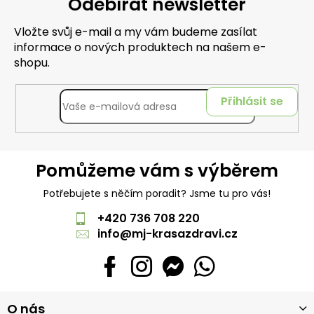
Odebírat newsletter
Vložte svůj e-mail a my vám budeme zasílat
informace o nových produktech na našem e-
shopu.
Přihlásit se
Pomůžeme vám s výběrem
Potřebujete s něčím poradit? Jsme tu pro vás!
+420 736 708 220
info
@
mj-krasazdravi.cz
Z
O nás