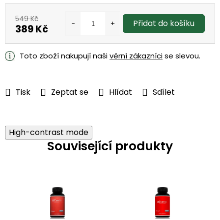
549 Kč
Přidat do košíku
389 Kč
Měrná
cena:
Toto zboží nakupují naši
věrní zákazníci
se slevou.
Tisk
Zeptat se
Hlídat
Sdílet
High-contrast mode
Související produkty