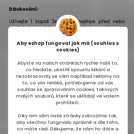
Dávkování:
Užívejte 1 kapsli 3x denně nejlépe před nebo
společně s jídlem, dostatečně zapijte. Při
dlouhodobém užívání užívejte 1 kapsli denně.
Aby eshop
fungoval jak má (souhlas s
Balení:
cookies)
60 kapslí - dávka na 20 dní
Abyste na našich stránkách rychle našli to,
co hledáte, ušetřili spoustu klikání a
Upozornění:
nezobrazovaly se vám například reklamy na
to, co vás neláká, potřebujeme od vás
Doplněk stravy. Není určeno pro děti. Těhotné a
souhlas se zpracováním cookies, takových
kojící ženy mohou užívat jen po konzultaci se
malých souborů, které se ukládají ve vašem
svým lékařem. Neužívejte při známé
prohlížeči.
přecitlivělosti na některou ze složek produktu.
Nepřekračujte doporučené dávkování. Není
Díky nim vám naše stránky zobrazíme tak,
učeno jako náhrada pestré stravy. V případě
aby všechno fungovalo správně a dle toho,
potřeby se o vhodnosti užívání poraďte s vaším
co máte rádi.
Děkujeme, že nám ho dáte a
lékařem nebo lékárníkem. Skladujte v suchu a