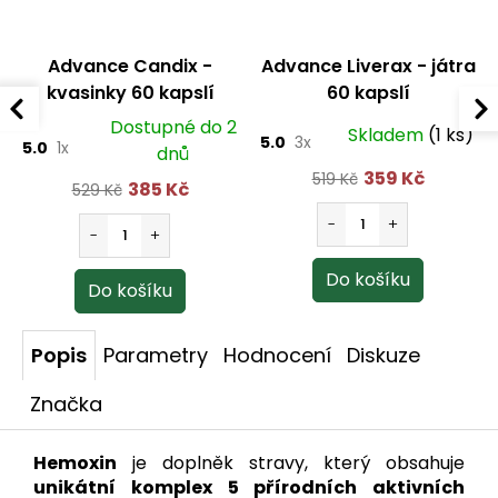
Advance Candix -
Advance Liverax - játra
kvasinky 60 kapslí
60 kapslí
Dostupné do 2
Skladem
(1 ks)
5.0
3x
5.0
1x
dnů
359 Kč
519 Kč
385 Kč
529 Kč
Popis
Parametry
Hodnocení
Diskuze
Značka
Hemoxin
je doplněk stravy, který obsahuje
unikátní komplex 5 přírodních aktivních