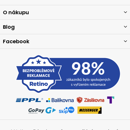
á
p
a
O nákupu
t
í
Blog
Facebook