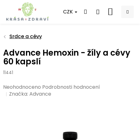
Přejít
na
CZK
NÁKUPNÍ
obsah
KOŠÍK
Srdce a cévy
Advance Hemoxin - žíly a cévy
60 kapslí
11441
Průměrné
Neohodnoceno
Podrobnosti hodnocení
hodnocení
Značka:
Advance
produktu
je
0,0
z
5
hvězdiček.