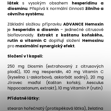
látek
s vysokým obsahem
hesperidinu a
diosminu
. Přispívá k normální činnosti
žilního a
cévního systému
.
Základní složkou přípravku
ADVANCE Hemoxin
je
hesperidin a diosmin
– jedinečné citrusové
bioflavonoidy.
Extrakt z kaštanu koňského,
rutin a vitamin C
doplňují složení
Hemoxinu
pro
maximální synergický efekt
.
Složení v 1 kapsli:
250 mg Diosmin (extrahovaný z citrusových
plodů), 100 mg Hesperidin, 40 mg Vitamín C
(kyselina L-askorbová, askorbát sodný), 20 mg
Jírovec maďal (Kaštan koňský, Aesculus
hippocastanum, extrakt), 10 mg Vitamín P (rutin)
Přídatné látky:
stearan hořečnatý (protispékavá látka), želatina